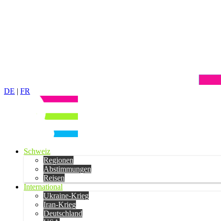
DE
|
FR
Schweiz
Regionen
Abstimmungen
Reisen
International
Ukraine-Krieg
Iran-Krieg
Deutschland