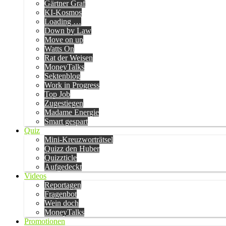
Gärtner Graf
KI-Kosmos
Loading …
Down by Law
Move on up
Watts On
Rat der Weisen
MoneyTalks
Sektenblog
Work in Progress
Top Job
Zugestiegen
Madame Energie
Smart gespart
Quiz
Mini-Kreuzworträtsel
Quizz den Huber
Quizzticle
Aufgedeckt
Videos
Reportagen
Fragenbot
Wein doch
MoneyTalks
Promotionen