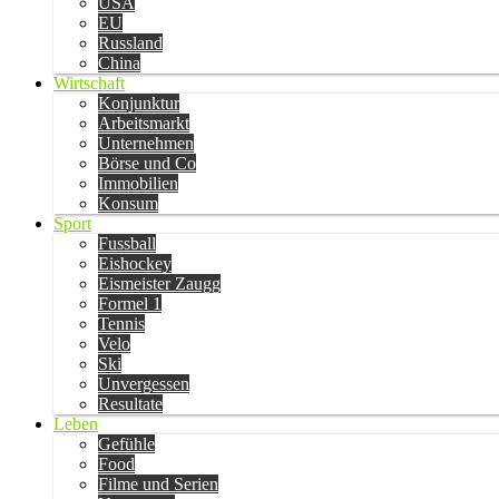
USA
EU
Russland
China
Wirtschaft
Konjunktur
Arbeitsmarkt
Unternehmen
Börse und Co
Immobilien
Konsum
Sport
Fussball
Eishockey
Eismeister Zaugg
Formel 1
Tennis
Velo
Ski
Unvergessen
Resultate
Leben
Gefühle
Food
Filme und Serien