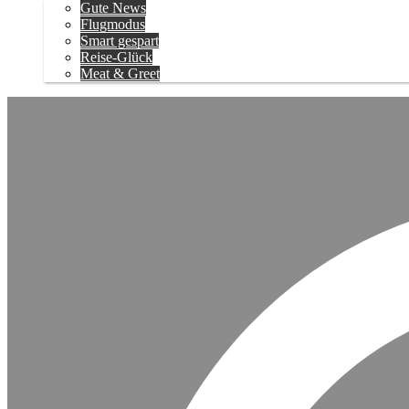
Gute News
Flugmodus
Smart gespart
Reise-Glück
Meat & Greet