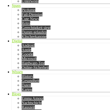
Unterwegs
Spass
Picdump
Fail-Dienstag
Cute News
Retro
Gerechtigkeit siegt
Dumm gelaufen
Klischeekanone
Digital
Android
Apple
Google
Microsoft
Hardware-Test
Online-Sicherheit
Wissen
History
Gesundheit
Daten
Karten
Blogs
Emma Amour
Nachtschicht
Rauszeit