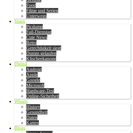
Food
Filme und Serien
Unterwegs
Spass
Picdump
Fail-Dienstag
Cute News
Retro
Gerechtigkeit siegt
Dumm gelaufen
Klischeekanone
Digital
Android
Apple
Google
Microsoft
Hardware-Test
Online-Sicherheit
Wissen
History
Gesundheit
Daten
Karten
Blogs