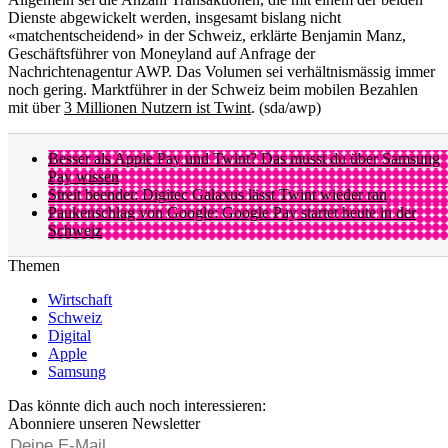
Dienste abgewickelt werden, insgesamt bislang nicht
«matchentscheidend» in der Schweiz, erklärte Benjamin Manz,
Geschäftsführer von Moneyland auf Anfrage der
Nachrichtenagentur AWP. Das Volumen sei verhältnismässig immer
noch gering. Marktführer in der Schweiz beim mobilen Bezahlen
mit über
3 Millionen Nutzern ist Twint
. (sda/awp)
Besser als Apple Pay und Twint? Das musst du über Samsung
Pay wissen
Streit beendet: Digitec Galaxus lässt Twint wieder ran
Paukenschlag von Google: Google Pay startet heute in der
Schweiz
Themen
Wirtschaft
Schweiz
Digital
Apple
Samsung
Das könnte dich auch noch interessieren:
Abonniere unseren Newsletter