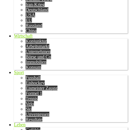
Iran-Krieg
Deutschland
USA
EU
Russland
China
Wirtschaft
Konjunktur
Arbeitsmarkt
Unternehmen
Börse und Co
Immobilien
Konsum
Sport
Fussball
Eishockey
Eismeister Zaugg
Formel 1
Tennis
Velo
Ski
Unvergessen
Resultate
Leben
Gefühle