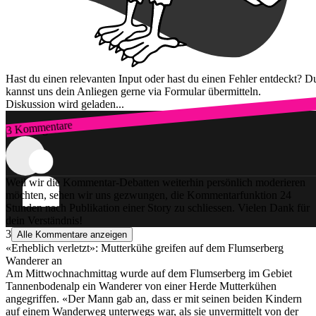
Hast du einen relevanten Input oder hast du einen Fehler entdeckt? D
kannst uns dein Anliegen gerne via Formular übermitteln.
Diskussion wird geladen...
3 Kommentare
Zum Login
Weil wir die Kommentar-Debatten weiterhin persönlich moderieren
möchten, sehen wir uns gezwungen, die Kommentarfunktion 24
Stunden nach Publikation einer Story zu schliessen. Vielen Dank für
dein Verständnis!
3
Alle Kommentare anzeigen
«Erheblich verletzt»: Mutterkühe greifen auf dem Flumserberg
Wanderer an
Am Mittwochnachmittag wurde auf dem Flumserberg im Gebiet
Tannenbodenalp ein Wanderer von einer Herde Mutterkühen
angegriffen. «Der Mann gab an, dass er mit seinen beiden Kindern
auf einem Wanderweg unterwegs war, als sie unvermittelt von der