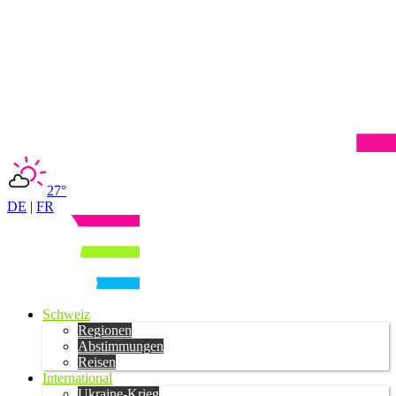
27°
DE
|
FR
Schweiz
Regionen
Abstimmungen
Reisen
International
Ukraine-Krieg