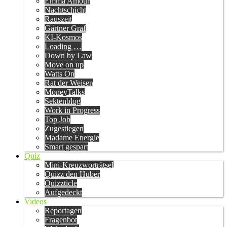
Emma Amour
Nachtschicht
Rauszeit
Gärtner Graf
KI-Kosmos
Loading …
Down by Law
Move on up
Watts On
Rat der Weisen
MoneyTalks
Sektenblog
Work in Progress
Top Job
Zugestiegen
Madame Energie
Smart gespart
Quiz
Mini-Kreuzworträtsel
Quizz den Huber
Quizzticle
Aufgedeckt
Videos
Reportagen
Fragenbot