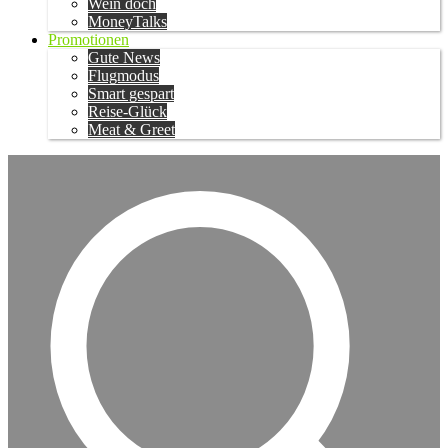
Wein doch
MoneyTalks
Promotionen
Gute News
Flugmodus
Smart gespart
Reise-Glück
Meat & Greet