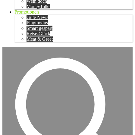
Wein doch
MoneyTalks
Promotionen
Gute News
Flugmodus
Smart gespart
Reise-Glück
Meat & Greet