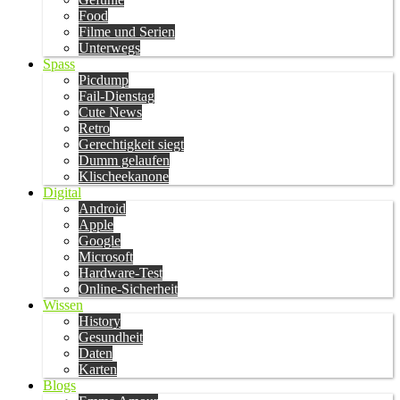
Food
Filme und Serien
Unterwegs
Spass
Picdump
Fail-Dienstag
Cute News
Retro
Gerechtigkeit siegt
Dumm gelaufen
Klischeekanone
Digital
Android
Apple
Google
Microsoft
Hardware-Test
Online-Sicherheit
Wissen
History
Gesundheit
Daten
Karten
Blogs