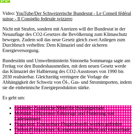
Video:
YouTube/Der Schweizerische Bundesrat - Le Conseil fédéral
suisse - Il Consiglio federale svizzero
Nicht mit Strafen, sondern mit Anreizen will der Bundesrat in der
Neuauflage des CO2-Gesetzes die Bevölkerung zum Klimaschutz
bewegen. Zudem soll das neue Gesetz gleich zwei Anliegen zum
Durchbruch verhelfen: Dem Klimaziel und der sicheren
Energieversorgung.
Bundesrätin und Umweltministerin Simonetta Sommaruga sagte am
Freitag vor den Bundeshausmedien, mit dem neuen Gesetz werde
das Klimaziel der Halbierung des CO2-Ausstosses von 1990 bis
2030 realisierbar. Gleichzeitig verringere die Vorlage die
Abhängigkeit der Schweiz von Öl-, Gas- und Stromimporten, indem
sie die einheimische Energieproduktion stärke.
Es geht um:
Gebäude: Zusätzliche Mittel für Heizungsersatz
Mobilität: Effizientere Fahrzeuge und Förderung von
Ladestationen
Flugsektor: Erneuerbare Flugtreibstoffe werden gefördert
Treibstoff-Importeure: Kompensationspflicht und erneuerbare