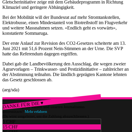
Gletscherinitiative zeige mit dem Gebäudeprogramm in Richtung
Klimaziel und geringere Abhängigkeit.
Bei der Mobilität will der Bundesrat auf mehr Stromtankstellen,
Elektrobusse, einen Mindestanteil von Biotreibstoff im Flugverkehr
und weitere Massnahmen setzen. «Endlich geht es vorwärts»,
konstatierte Sommaruga.
Der erste Anlauf zur Revision des CO2-Gesetzes scheiterte am 13.
Juni 2021 mit 51,6 Prozent Nein-Stimmen an der Urne. Die SVP
hatte das Referendum dagegen ergriffen.
Dabei gab die Landbevölkerung den Ausschlag, die wegen zweier
Agrarvorlagen – Trinkwasser- und Pestizidinitiative – zahlreicher an
der Abstimmung teilnahm. Die ländlich geprägten Kantone lehnten
das Gesetz geschlossen ab.
(aeg/sda)
DANKE FÜR DIE ♥
Würdest du gerne watson und unseren Journalismus
unterstützen?
Mehr erfahren
(Du wirst umgeleitet, um die Zahlung abzuschliessen.)
5 CHF
15 CHF