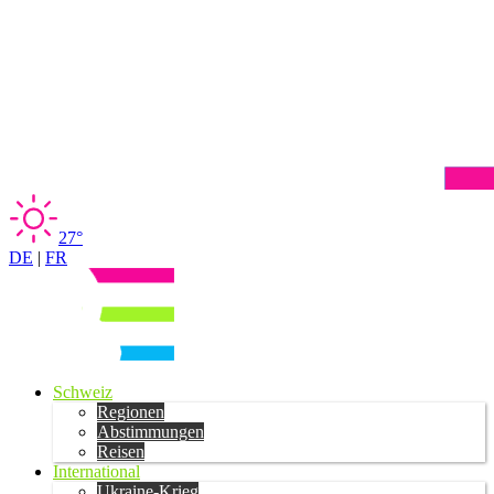
27°
DE
|
FR
Schweiz
Regionen
Abstimmungen
Reisen
International
Ukraine-Krieg