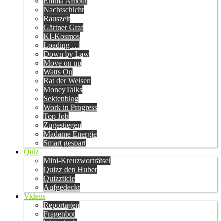
Emma Amour
Nachtschicht
Rauszeit
Gärtner Graf
KI-Kosmos
Loading …
Down by Law
Move on up
Watts On
Rat der Weisen
MoneyTalks
Sektenblog
Work in Progress
Top Job
Zugestiegen
Madame Energie
Smart gespart
Quiz
Mini-Kreuzworträtsel
Quizz den Huber
Quizzticle
Aufgedeckt
Videos
Reportagen
Fragenbot