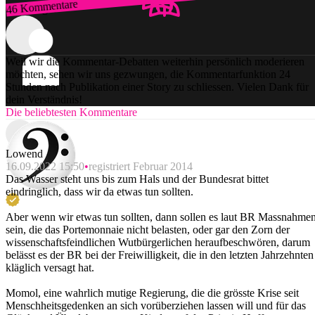
46 Kommentare
Zum Login
Weil wir die Kommentar-Debatten weiterhin persönlich moderieren
möchten, sehen wir uns gezwungen, die Kommentarfunktion 24
Stunden nach Publikation einer Story zu schliessen. Vielen Dank für
dein Verständnis!
Die beliebtesten Kommentare
Lowend
16.09.2022 15:50
registriert Februar 2014
Das Wasser steht uns bis zum Hals und der Bundesrat bittet
eindringlich, dass wir da etwas tun sollten.
Aber wenn wir etwas tun sollten, dann sollen es laut BR Massnahme
sein, die das Portemonnaie nicht belasten, oder gar den Zorn der
wissenschaftsfeindlichen Wutbürgerlichen heraufbeschwören, darum
belässt es der BR bei der Freiwilligkeit, die in den letzten Jahrzehnten
kläglich versagt hat.
Momol, eine wahrlich mutige Regierung, die die grösste Krise seit
Menschheitsgedenken an sich vorüberziehen lassen will und für das