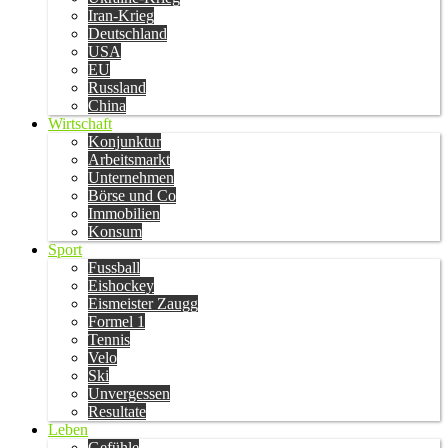
Iran-Krieg
Deutschland
USA
EU
Russland
China
Wirtschaft
Konjunktur
Arbeitsmarkt
Unternehmen
Börse und Co
Immobilien
Konsum
Sport
Fussball
Eishockey
Eismeister Zaugg
Formel 1
Tennis
Velo
Ski
Unvergessen
Resultate
Leben
Gefühle