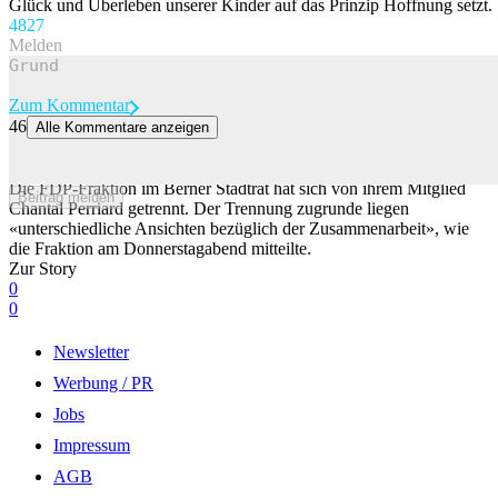
Glück und Überleben unserer Kinder auf das Prinzip Hoffnung setzt.
48
27
Melden
Zum Kommentar
46
Alle Kommentare anzeigen
Berner FDP-Stadtratsfraktion wirft Chantal Perriard raus – sie bleibt
trotzdem im Amt
Die FDP-Fraktion im Berner Stadtrat hat sich von ihrem Mitglied
Beitrag melden
Chantal Perriard getrennt. Der Trennung zugrunde liegen
«unterschiedliche Ansichten bezüglich der Zusammenarbeit», wie
die Fraktion am Donnerstagabend mitteilte.
Zur Story
0
0
Newsletter
Werbung / PR
Jobs
Impressum
AGB