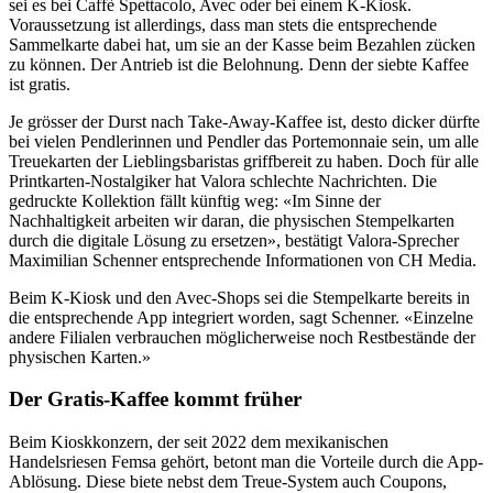
sei es bei Caffè Spettacolo, Avec oder bei einem K-Kiosk.
Voraussetzung ist allerdings, dass man stets die entsprechende
Sammelkarte dabei hat, um sie an der Kasse beim Bezahlen zücken
zu können. Der Antrieb ist die Belohnung. Denn der siebte Kaffee
ist gratis.
Je grösser der Durst nach Take-Away-Kaffee ist, desto dicker dürfte
bei vielen Pendlerinnen und Pendler das Portemonnaie sein, um alle
Treuekarten der Lieblingsbaristas griffbereit zu haben. Doch für alle
Printkarten-Nostalgiker hat Valora schlechte Nachrichten. Die
gedruckte Kollektion fällt künftig weg: «Im Sinne der
Nachhaltigkeit arbeiten wir daran, die physischen Stempelkarten
durch die digitale Lösung zu ersetzen», bestätigt Valora-Sprecher
Maximilian Schenner entsprechende Informationen von CH Media.
Beim K-Kiosk und den Avec-Shops sei die Stempelkarte bereits in
die entsprechende App integriert worden, sagt Schenner. «Einzelne
andere Filialen verbrauchen möglicherweise noch Restbestände der
physischen Karten.»
Der Gratis-Kaffee kommt früher
Beim Kioskkonzern, der seit 2022 dem mexikanischen
Handelsriesen Femsa gehört, betont man die Vorteile durch die App-
Ablösung. Diese biete nebst dem Treue-System auch Coupons,