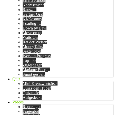
Emma Amour
Nachtschicht
Rauszeit
Gärtner Graf
KI-Kosmos
Loading …
Down by Law
Move on up
Watts On
Rat der Weisen
MoneyTalks
Sektenblog
Work in Progress
Top Job
Zugestiegen
Madame Energie
Smart gespart
Quiz
Mini-Kreuzworträtsel
Quizz den Huber
Quizzticle
Aufgedeckt
Videos
Reportagen
Fragenbot