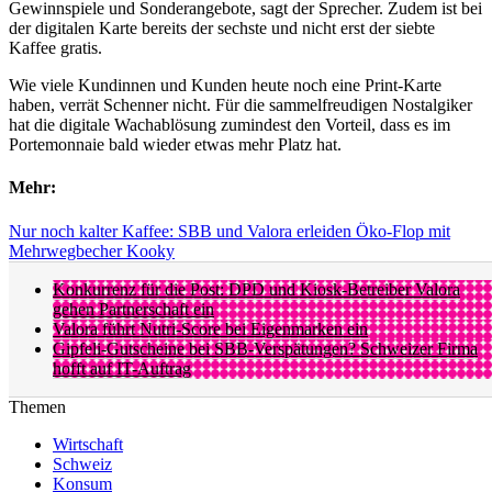
Gewinnspiele und Sonderangebote, sagt der Sprecher. Zudem ist bei
der digitalen Karte bereits der sechste und nicht erst der siebte
Kaffee gratis.
Wie viele Kundinnen und Kunden heute noch eine Print-Karte
haben, verrät Schenner nicht. Für die sammelfreudigen Nostalgiker
hat die digitale Wachablösung zumindest den Vorteil, dass es im
Portemonnaie bald wieder etwas mehr Platz hat.
Mehr:
Nur noch kalter Kaffee: SBB und Valora erleiden Öko-Flop mit
Mehrwegbecher Kooky
Konkurrenz für die Post: DPD und Kiosk-Betreiber Valora
gehen Partnerschaft ein
Valora führt Nutri-Score bei Eigenmarken ein
Gipfeli-Gutscheine bei SBB-Verspätungen? Schweizer Firma
hofft auf IT-Auftrag
Themen
Wirtschaft
Schweiz
Konsum