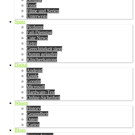
Food
Filme und Serien
Unterwegs
Spass
Picdump
Fail-Dienstag
Cute News
Retro
Gerechtigkeit siegt
Dumm gelaufen
Klischeekanone
Digital
Android
Apple
Google
Microsoft
Hardware-Test
Online-Sicherheit
Wissen
History
Gesundheit
Daten
Karten
Blogs