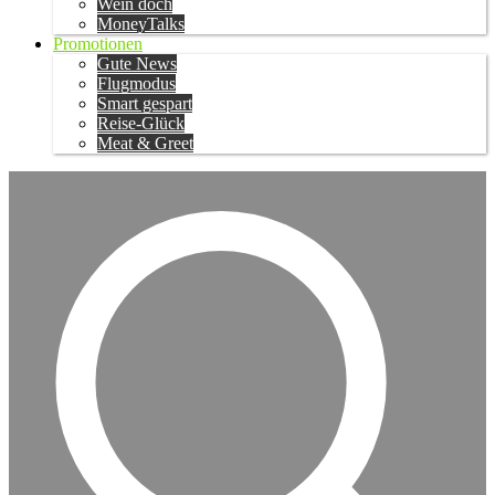
Wein doch
MoneyTalks
Promotionen
Gute News
Flugmodus
Smart gespart
Reise-Glück
Meat & Greet