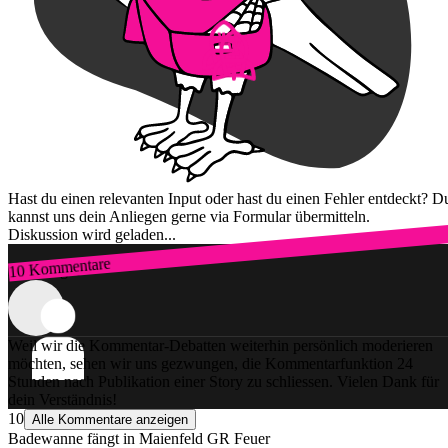
Hast du einen relevanten Input oder hast du einen Fehler entdeckt? D
kannst uns dein Anliegen gerne via Formular übermitteln.
Diskussion wird geladen...
10 Kommentare
Zum Login
Weil wir die Kommentar-Debatten weiterhin persönlich moderieren
möchten, sehen wir uns gezwungen, die Kommentarfunktion 24
Stunden nach Publikation einer Story zu schliessen. Vielen Dank für
dein Verständnis!
10
Alle Kommentare anzeigen
Badewanne fängt in Maienfeld GR Feuer