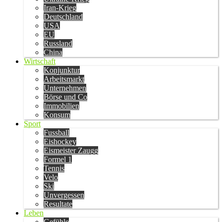
Iran-Krieg
Deutschland
USA
EU
Russland
China
Wirtschaft
Konjunktur
Arbeitsmarkt
Unternehmen
Börse und Co
Immobilien
Konsum
Sport
Fussball
Eishockey
Eismeister Zaugg
Formel 1
Tennis
Velo
Ski
Unvergessen
Resultate
Leben
Gefühle