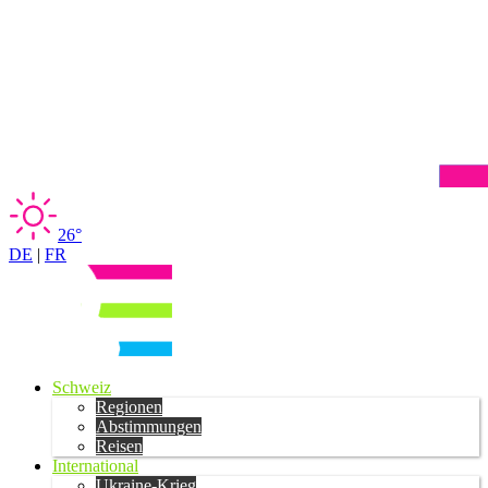
26°
DE
|
FR
Schweiz
Regionen
Abstimmungen
Reisen
International
Ukraine-Krieg