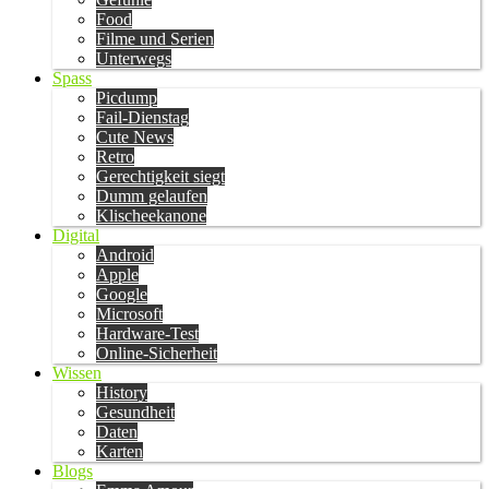
Food
Filme und Serien
Unterwegs
Spass
Picdump
Fail-Dienstag
Cute News
Retro
Gerechtigkeit siegt
Dumm gelaufen
Klischeekanone
Digital
Android
Apple
Google
Microsoft
Hardware-Test
Online-Sicherheit
Wissen
History
Gesundheit
Daten
Karten
Blogs