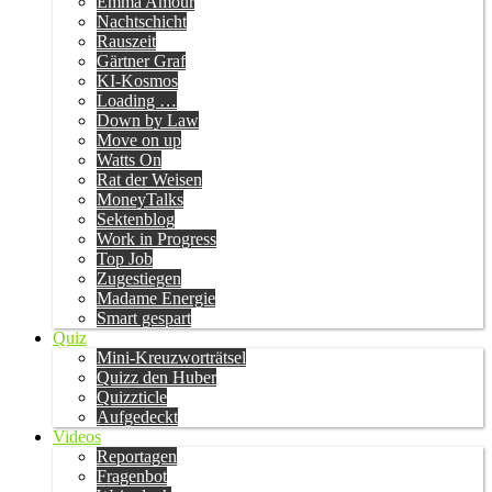
Emma Amour
Nachtschicht
Rauszeit
Gärtner Graf
KI-Kosmos
Loading …
Down by Law
Move on up
Watts On
Rat der Weisen
MoneyTalks
Sektenblog
Work in Progress
Top Job
Zugestiegen
Madame Energie
Smart gespart
Quiz
Mini-Kreuzworträtsel
Quizz den Huber
Quizzticle
Aufgedeckt
Videos
Reportagen
Fragenbot