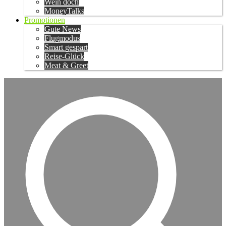
Wein doch
MoneyTalks
Promotionen
Gute News
Flugmodus
Smart gespart
Reise-Glück
Meat & Greet