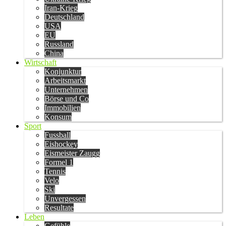
Iran-Krieg
Deutschland
USA
EU
Russland
China
Wirtschaft
Konjunktur
Arbeitsmarkt
Unternehmen
Börse und Co
Immobilien
Konsum
Sport
Fussball
Eishockey
Eismeister Zaugg
Formel 1
Tennis
Velo
Ski
Unvergessen
Resultate
Leben
Gefühle