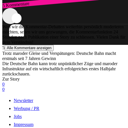
5 Kommentare
Zum Login
Weil wir die Kommentar-Debatten weiterhin persönlich moderieren
möchten, sehen wir uns gezwungen, die Kommentarfunktion 24
Stunden nach Publikation einer Story zu schliessen. Vielen Dank für
dein Verständnis!
5
Alle Kommentare anzeigen
Trotz maroder Gleise und Verspätungen: Deutsche Bahn macht
erstmals seit 7 Jahren Gewinn
Die Deutsche Bahn kann trotz unpünktlicher Züge und maroder
Infrastruktur auf ein wirtschaftlich erfolgreiches erstes Halbjahr
zurückschauen.
Zur Story
0
0
Newsletter
Werbung / PR
Jobs
Impressum