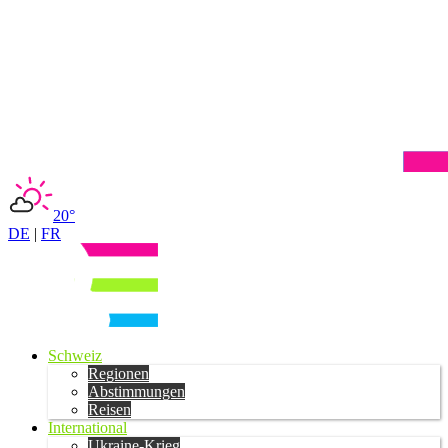
20°
DE
|
FR
Schweiz
Regionen
Abstimmungen
Reisen
International
Ukraine-Krieg