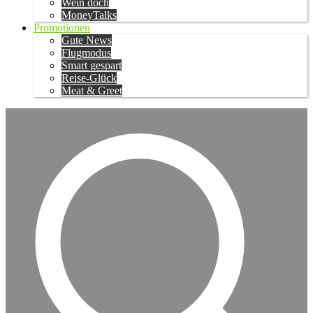
Wein doch
MoneyTalks
Promotionen
Gute News
Flugmodus
Smart gespart
Reise-Glück
Meat & Greet