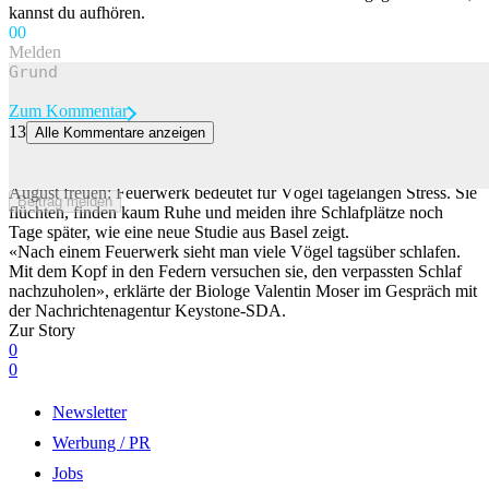
kannst du aufhören.
0
0
Melden
Zum Kommentar
13
Alle Kommentare anzeigen
Studie zeigt: Vögel leiden noch Tage nach dem Feuerwerk
Die Vogelwelt dürfte sich über die Feuerwerksverbote an diesem 1.
August freuen: Feuerwerk bedeutet für Vögel tagelangen Stress. Sie
Beitrag melden
flüchten, finden kaum Ruhe und meiden ihre Schlafplätze noch
Tage später, wie eine neue Studie aus Basel zeigt.
«Nach einem Feuerwerk sieht man viele Vögel tagsüber schlafen.
Mit dem Kopf in den Federn versuchen sie, den verpassten Schlaf
nachzuholen», erklärte der Biologe Valentin Moser im Gespräch mit
der Nachrichtenagentur Keystone-SDA.
Zur Story
0
0
Newsletter
Werbung / PR
Jobs