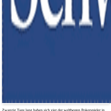
Zwanzig Tage lang haben sich vier der weltbesten Pokerspieler in