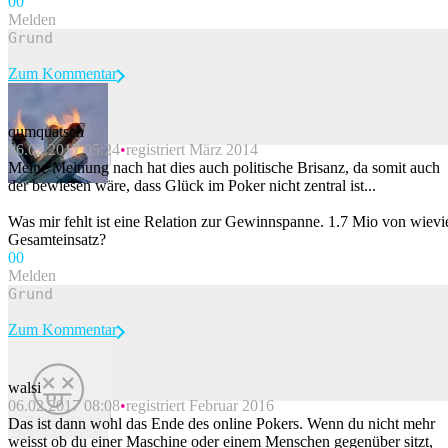
0
0
Melden
Zum Kommentar
qumquatsch
06.02.2017 05:24
registriert März 2014
Beitrag melden
Meine Meinung nach hat dies auch politische Brisanz, da somit auch
der bewiesen wäre, dass Glück im Poker nicht zentral ist...
Was mir fehlt ist eine Relation zur Gewinnspanne. 1.7 Mio von wievi
Gesamteinsatz?
0
0
Melden
Zum Kommentar
walsi
06.02.2017 08:08
registriert Februar 2016
Beitrag melden
Das ist dann wohl das Ende des online Pokers. Wenn du nicht mehr
weisst ob du einer Maschine oder einem Menschen gegenüber sitzt,