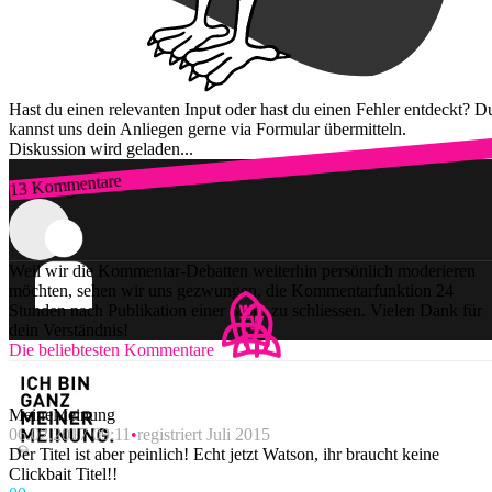
Hast du einen relevanten Input oder hast du einen Fehler entdeckt? D
kannst uns dein Anliegen gerne via Formular übermitteln.
Diskussion wird geladen...
13 Kommentare
Zum Login
Weil wir die Kommentar-Debatten weiterhin persönlich moderieren
möchten, sehen wir uns gezwungen, die Kommentarfunktion 24
Stunden nach Publikation einer Story zu schliessen. Vielen Dank für
dein Verständnis!
Die beliebtesten Kommentare
MeineMeinung
06.02.2017 09:11
registriert Juli 2015
Der Titel ist aber peinlich! Echt jetzt Watson, ihr braucht keine
Clickbait Titel!!