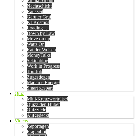
Emma Amour
Nachtschicht
Rauszeit
Gärtner Graf
KI-Kosmos
Loading …
Down by Law
Move on up
Watts On
Rat der Weisen
MoneyTalks
Sektenblog
Work in Progress
Top Job
Zugestiegen
Madame Energie
Smart gespart
Quiz
Mini-Kreuzworträtsel
Quizz den Huber
Quizzticle
Aufgedeckt
Videos
Reportagen
Fragenbot