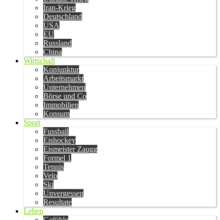
Iran-Krieg
Deutschland
USA
EU
Russland
China
Wirtschaft
Konjunktur
Arbeitsmarkt
Unternehmen
Börse und Co
Immobilien
Konsum
Sport
Fussball
Eishockey
Eismeister Zaugg
Formel 1
Tennis
Velo
Ski
Unvergessen
Resultate
Leben
Gefühle