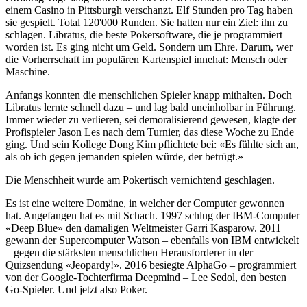
einem Casino in Pittsburgh verschanzt. Elf Stunden pro Tag haben
sie gespielt. Total 120'000 Runden. Sie hatten nur ein Ziel: ihn zu
schlagen. Libratus, die beste Pokersoftware, die je programmiert
worden ist. Es ging nicht um Geld. Sondern um Ehre. Darum, wer
die Vorherrschaft im populären Kartenspiel innehat: Mensch oder
Maschine.
Anfangs konnten die menschlichen Spieler knapp mithalten. Doch
Libratus lernte schnell dazu – und lag bald uneinholbar in Führung.
Immer wieder zu verlieren, sei demoralisierend gewesen, klagte der
Profispieler Jason Les nach dem Turnier, das diese Woche zu Ende
ging. Und sein Kollege Dong Kim pflichtete bei: «Es fühlte sich an,
als ob ich gegen jemanden spielen würde, der betrügt.»
Die Menschheit wurde am Pokertisch vernichtend geschlagen.
Es ist eine weitere Domäne, in welcher der Computer gewonnen
hat. Angefangen hat es mit Schach. 1997 schlug der IBM-Computer
«Deep Blue» den damaligen Weltmeister Garri Kasparow. 2011
gewann der Supercomputer Watson – ebenfalls von IBM entwickelt
– gegen die stärksten menschlichen Herausforderer in der
Quizsendung «Jeopardy!». 2016 besiegte AlphaGo – programmiert
von der Google-Tochterfirma Deepmind – Lee Sedol, den besten
Go-Spieler. Und jetzt also Poker.