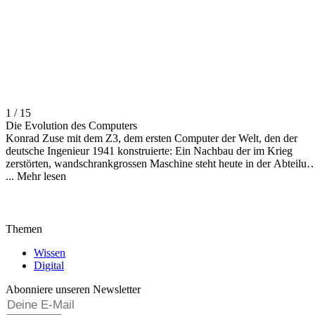
1 / 15
Die Evolution des Computers
Konrad Zuse mit dem Z3, dem ersten Computer der Welt, den der
deutsche Ingenieur 1941 konstruierte: Ein Nachbau der im Krieg
zerstörten, wandschrankgrossen Maschine steht heute in der Abteilun
Informatik des Deutschen Museums in München. (Bild:
...
Mehr lesen
Deutsches
Museum
)
Themen
Wissen
Digital
Abonniere unseren Newsletter