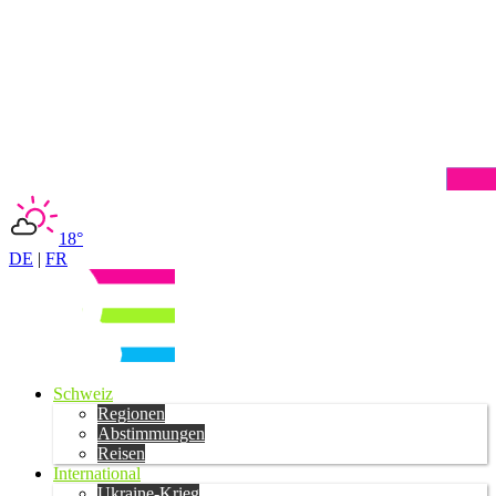
18°
DE
|
FR
Schweiz
Regionen
Abstimmungen
Reisen
International
Ukraine-Krieg