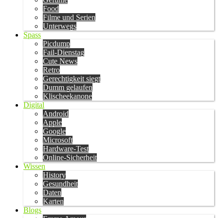
Food
Filme und Serien
Unterwegs
Spass
Picdump
Fail-Dienstag
Cute News
Retro
Gerechtigkeit siegt
Dumm gelaufen
Klischeekanone
Digital
Android
Apple
Google
Microsoft
Hardware-Test
Online-Sicherheit
Wissen
History
Gesundheit
Daten
Karten
Blogs