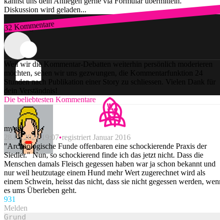
kannst uns dein Anliegen gerne via Formular übermitteln.
Diskussion wird geladen...
32 Kommentare
Zum Login
Weil wir die Kommentar-Debatten weiterhin persönlich moderieren
möchten, sehen wir uns gezwungen, die Kommentarfunktion 24
Stunden nach Publikation einer Story zu schliessen. Vielen Dank für
dein Verständnis!
Die beliebtesten Kommentare
myggj
28.05.2024 19:07
registriert Januar 2016
"Archäologische Funde offenbaren eine schockierende Praxis der
Siedler." Nun, so schockierend finde ich das jetzt nicht. Dass die
Menschen damals Fleisch gegessen haben war ja schon bekannt und
nur weil heutzutage einem Hund mehr Wert zugerechnet wird als
einem Schwein, heisst das nicht, dass sie nicht gegessen werden, wen
es ums Überleben geht.
93
1
Melden