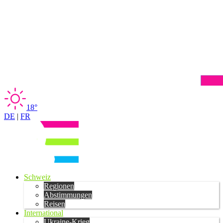
18°
DE
|
FR
Schweiz
Regionen
Abstimmungen
Reisen
International
Ukraine-Krieg