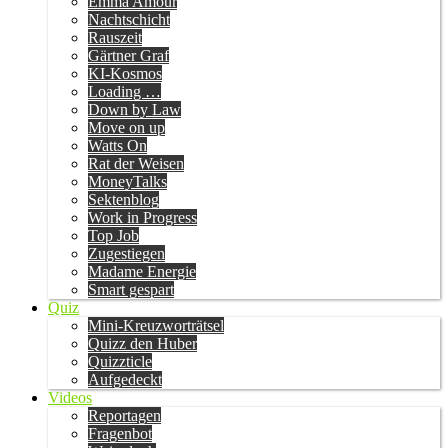
Emma Amour
Nachtschicht
Rauszeit
Gärtner Graf
KI-Kosmos
Loading …
Down by Law
Move on up
Watts On
Rat der Weisen
MoneyTalks
Sektenblog
Work in Progress
Top Job
Zugestiegen
Madame Energie
Smart gespart
Quiz
Mini-Kreuzworträtsel
Quizz den Huber
Quizzticle
Aufgedeckt
Videos
Reportagen
Fragenbot