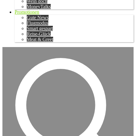
Wein doch
MoneyTalks
Promotionen
Gute News
Flugmodus
Smart gespart
Reise-Glück
Meat & Greet