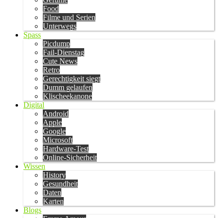
Food
Filme und Serien
Unterwegs
Spass
Picdump
Fail-Dienstag
Cute News
Retro
Gerechtigkeit siegt
Dumm gelaufen
Klischeekanone
Digital
Android
Apple
Google
Microsoft
Hardware-Test
Online-Sicherheit
Wissen
History
Gesundheit
Daten
Karten
Blogs