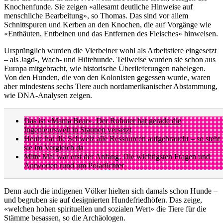
Knochenfunde. Sie zeigen «allesamt deutliche Hinweise auf
menschliche Bearbeitung», so Thomas. Das sind vor allem
Schnittspuren und Kerben an den Knochen, die auf Vorgänge wie
«Enthäuten, Entbeinen und das Entfernen des Fleisches» hinweisen.
Ursprünglich wurden die Vierbeiner wohl als Arbeitstiere eingesetzt
– als Jagd-, Wach- und Hütehunde. Teilweise wurden sie schon aus
Europa mitgebracht, wie historische Überlieferungen nahelegen.
Von den Hunden, die von den Kolonisten gegessen wurde, waren
aber mindestens sechs Tiere auch nordamerikanischer Abstammung,
wie DNA-Analysen zeigen.
Das ist «Mama Bear». Der Roboter hat gerade die
Ingenieurswelt in Staunen versetzt
Heute hat die Schweiz alle Ressourcen aufgebraucht – so steht
sie im Vergleich da
Mitte Mai war erst der Anfang: Die wichtigsten Fragen und
Antworten rund um Polarlichter
Denn auch die indigenen Völker hielten sich damals schon Hunde –
und begruben sie auf designierten Hundefriedhöfen. Das zeige,
«welchen hohen spirituellen und sozialen Wert» die Tiere für die
Stämme besassen, so die Archäologen.