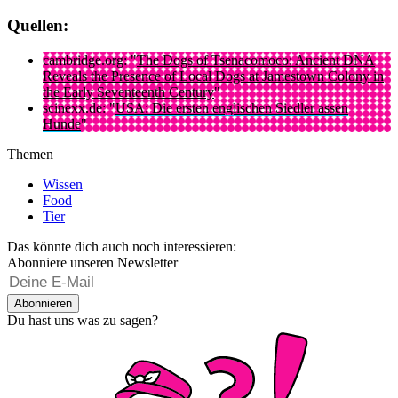
Quellen:
cambridge.org: "
The Dogs of Tsenacomoco: Ancient DNA
Reveals the Presence of Local Dogs at Jamestown Colony in
the Early Seventeenth Century
"
scinexx.de: "
USA: Die ersten englischen Siedler assen
Hunde
"
Themen
Wissen
Food
Tier
Das könnte dich auch noch interessieren:
Abonniere unseren Newsletter
Abonnieren
Du hast uns was zu sagen?