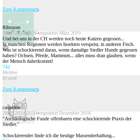
Zum Kommentar
Ribosom
28.05.2024 20:36
registriert März 2019
Beitrag melden
Und bei uns in der CH werden noch heute Katzen gegessen...
In manchen Regionen werden Insekten verspeist, in anderen Fisch.
Was ist schockierend daran, wenn damalige Siedler Hunde gegessen
haben? Ochsen, Pferde, Mammuts... alles muss dran glauben, wenn
der Mensch daherkommt!
74
2
Melden
Zum Kommentar
caquelon
28.05.2024 21:34
registriert Dezember 2018
Beitrag melden
"Archäologische Funde offenbaren eine schockierende Praxis der
Siedler."
Schockierender finde ich die heutige Massentierhaltung...