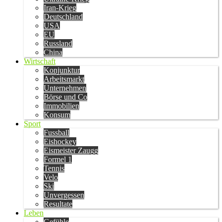
Iran-Krieg
Deutschland
USA
EU
Russland
China
Wirtschaft
Konjunktur
Arbeitsmarkt
Unternehmen
Börse und Co
Immobilien
Konsum
Sport
Fussball
Eishockey
Eismeister Zaugg
Formel 1
Tennis
Velo
Ski
Unvergessen
Resultate
Leben
Gefühle