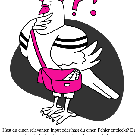
Hast du einen relevanten Input oder hast du einen Fehler entdeckt? D