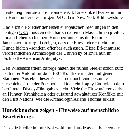
Heute mag man sie auf eine andere Art: Eine stolze Besitzerin und
ihr Hund an der diesjährigen Pet Gala in New York.
Bild: keystone
Und auch die Siedler der ersten europäischen Siedlungen in den
heutigen
USA
mussten offenbar zu extremen Massnahmen greifen,
um am Leben zu bleiben. Knochenfunde aus der Kolonie
Jamestown in Virginia zeigen, dass die Einwanderer nicht nur
Hunde hielten –sondern offenbar auch assen. Diese Erkenntnisse
veröffentlichten Archäologen der University of Iowa nun im
Fachblatt «American Antiquity».
Den Wissenschaftlern zufolge hatten die frühen Siedler schon kurz
nach ihrer Ankunft im Jahr 1607 Konflikte mit den indigenen
Stämmen. Aus ebendieser Zeit stammt auch eine bekannte
Geschichte – die der Pocahontas. Doch ein Happy End wie in dem
berühmten Disney-Film gab es nicht. Viele der Einwanderer starben
an Hunger, Krankheiten oder aufgrund gewalttätiger Konflikte mit
den First Nations, wie die Archäologin Ariane Thomas erklärt.
Hundeknochen zeigen «Hinweise auf menschliche
Bearbeitung»
Dass die Siedler in ihrer Not wohl ihre Hunde assen, belegen die