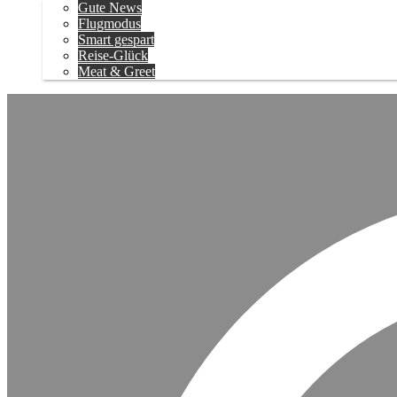
Gute News
Flugmodus
Smart gespart
Reise-Glück
Meat & Greet