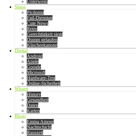
Unterwegs
Spass
Picdump
Fail-Dienstag
Cute News
Retro
Gerechtigkeit siegt
Dumm gelaufen
Klischeekanone
Digital
Android
Apple
Google
Microsoft
Hardware-Test
Online-Sicherheit
Wissen
History
Gesundheit
Daten
Karten
Blogs
Emma Amour
Nachtschicht
Rauszeit