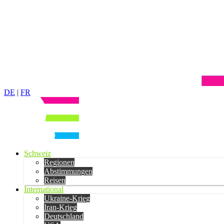
DE
|
FR
Schweiz
Regionen
Abstimmungen
Reisen
International
Ukraine-Krieg
Iran-Krieg
Deutschland