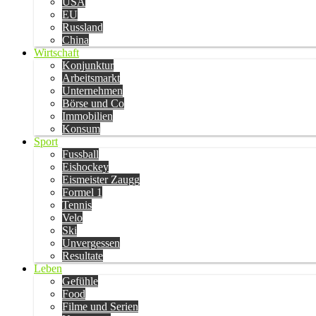
USA
EU
Russland
China
Wirtschaft
Konjunktur
Arbeitsmarkt
Unternehmen
Börse und Co
Immobilien
Konsum
Sport
Fussball
Eishockey
Eismeister Zaugg
Formel 1
Tennis
Velo
Ski
Unvergessen
Resultate
Leben
Gefühle
Food
Filme und Serien