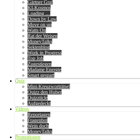
Gärtner Graf
KI-Kosmos
Loading …
Down by Law
Move on up
Watts On
Rat der Weisen
MoneyTalks
Sektenblog
Work in Progress
Top Job
Zugestiegen
Madame Energie
Smart gespart
Quiz
Mini-Kreuzworträtsel
Quizz den Huber
Quizzticle
Aufgedeckt
Videos
Reportagen
Fragenbot
Wein doch
MoneyTalks
Promotionen