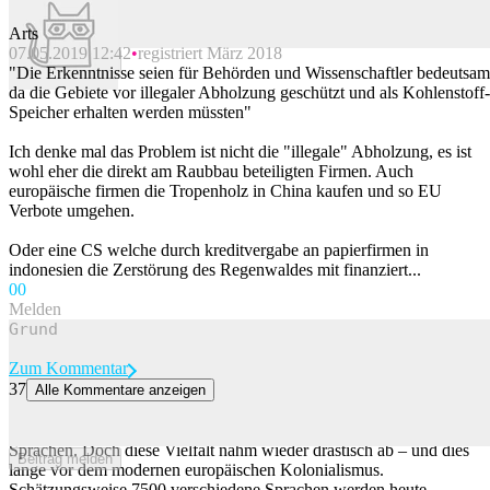
Arts
07.05.2019 12:42
registriert März 2018
Beitrag melden
"Die Erkenntnisse seien für Behörden und Wissenschaftler bedeutsam
da die Gebiete vor illegaler Abholzung geschützt und als Kohlenstoff-
Speicher erhalten werden müssten"
Ich denke mal das Problem ist nicht die "illegale" Abholzung, es ist
wohl eher die direkt am Raubbau beteiligten Firmen. Auch
europäische firmen die Tropenholz in China kaufen und so EU
Verbote umgehen.
Oder eine CS welche durch kreditvergabe an papierfirmen in
indonesien die Zerstörung des Regenwaldes mit finanziert...
0
0
Melden
Zum Kommentar
37
Alle Kommentare anzeigen
In der Antike begann das Massensterben der Sprachen
Mit dem Beginn der Landwirtschaft explodierte die Zahl der
Sprachen. Doch diese Vielfalt nahm wieder drastisch ab – und dies
Beitrag melden
lange vor dem modernen europäischen Kolonialismus.
Schätzungsweise 7500 verschiedene Sprachen werden heute