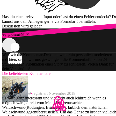
Hast du einen relevanten Input oder hast du einen Fehler entdeckt? D
kannst uns dein Anliegen gerne via Formular übermitteln.
Diskussion wird geladen...
37 Kommentare
Zum Login
Weil wir die Kommentar-Debatten weiterhin persönlich moderieren
möchten, sehen wir uns gezwungen, die Kommentarfunktion 24
Stunden nach Publikation einer Story zu schliessen. Vielen Dank für
dein Verständnis!
Die beliebtesten Kommentare
Chriguchris
07.05.2019 11:59
registriert November 2018
Es wäre ganz interessant und vielleicht auch lehhrreich wenn es
möglich wäre, direkt vom Menschen verursachten
Waldschwund(Rodungen, Brände etc.), farblich dem natürlichen
Waldschwund gegenüberzustellen. Um das Ganze zu krönen vielleich