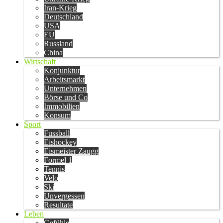
Iran-Krieg
Deutschland
USA
EU
Russland
China
Wirtschaft
Konjunktur
Arbeitsmarkt
Unternehmen
Börse und Co
Immobilien
Konsum
Sport
Fussball
Eishockey
Eismeister Zaugg
Formel 1
Tennis
Velo
Ski
Unvergessen
Resultate
Leben
Gefühle