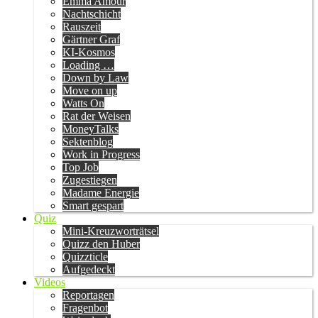
Emma Amour
Nachtschicht
Rauszeit
Gärtner Graf
KI-Kosmos
Loading …
Down by Law
Move on up
Watts On
Rat der Weisen
MoneyTalks
Sektenblog
Work in Progress
Top Job
Zugestiegen
Madame Energie
Smart gespart
Quiz
Mini-Kreuzworträtsel
Quizz den Huber
Quizzticle
Aufgedeckt
Videos
Reportagen
Fragenbot