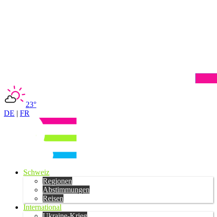
23°
DE
|
FR
Schweiz
Regionen
Abstimmungen
Reisen
International
Ukraine-Krieg