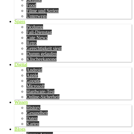
Food
Filme und Serien
Unterwegs
Spass
Picdump
Fail-Dienstag
Cute News
Retro
Gerechtigkeit siegt
Dumm gelaufen
Klischeekanone
Digital
Android
Apple
Google
Microsoft
Hardware-Test
Online-Sicherheit
Wissen
History
Gesundheit
Daten
Karten
Blogs