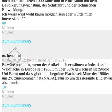
noch über die letzten 1000 Jahre und in Korrelation mit dem
Bevölkerungswachstum, der Schiffahrt und der technischen
Entwicklung.
Ich weiss wird wohl kaum möglich sein aber würde mich
interessieren^^
0
0
Melden
Zum Kommentar
m. benedetti
07.05.2019 12:39
registriert Januar 2017
Beitrag melden
Es wäre noch nett, wenn der Artikel auch erwähnen würde, dass die
Waldfläche in Europa seit 1900 um über 50% gewachsen ist (Studie
Uni Bern) und dass global die begrünte Flache seit Mitte der 1980er
um 2% zugenommen hat (NASA). Nur so um das gesamte Bild etwa
abzurunden.
1
0
Melden
Zum Kommentar