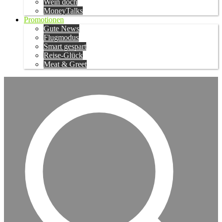
Wein doch
MoneyTalks
Promotionen
Gute News
Flugmodus
Smart gespart
Reise-Glück
Meat & Greet