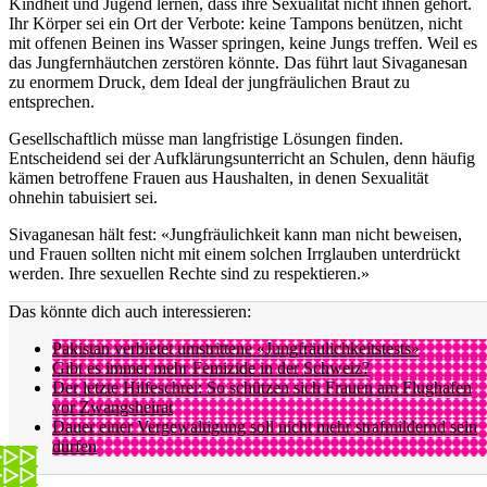
Kindheit und Jugend lernen, dass ihre Sexualität nicht ihnen gehört.
Ihr Körper sei ein Ort der Verbote: keine Tampons benützen, nicht
mit offenen Beinen ins Wasser springen, keine Jungs treffen. Weil es
das Jungfernhäutchen zerstören könnte. Das führt laut Sivaganesan
zu enormem Druck, dem Ideal der jungfräulichen Braut zu
entsprechen.
Gesellschaftlich müsse man langfristige Lösungen finden.
Entscheidend sei der Aufklärungsunterricht an Schulen, denn häufig
kämen betroffene Frauen aus Haushalten, in denen Sexualität
ohnehin tabuisiert sei.
Sivaganesan hält fest: «Jungfräulichkeit kann man nicht beweisen,
und Frauen sollten nicht mit einem solchen Irrglauben unterdrückt
werden. Ihre sexuellen Rechte sind zu respektieren.»
Das könnte dich auch interessieren:
Pakistan verbietet umstrittene «Jungfräulichkeitstests»
Gibt es immer mehr Femizide in der Schweiz?
Der letzte Hilfeschrei: So schützen sich Frauen am Flughafen
vor Zwangsheirat
Dauer einer Vergewaltigung soll nicht mehr strafmildernd sein
dürfen