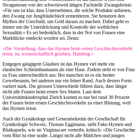
Sivaganesan von der schweizweit tätigen Fachstelle Zwangsheirat:
«Für uns ist klar, dass Unternehmen, die solche Produkte anbieten,
den Zwang zur Jungfräulichkeit zementieren. Sie benutzen den
Mythos der Unschuld, um Geld daraus zu machen. Dabei geht es
immer um die Unterdrückung und Kontrolle der weiblichen
Sexualität.» Es sei bedenklich, dass in der Not von Frauen eine
Marktlücke entdeckt worden sei. Denn:
«Die Vorstellung, dass das Hymen beim ersten Geschlechtsverkehr
reisst, ist, wissenschaftlich gesehen, Humbug.»
Entgegen gängigem Glauben ist das Hymen viel mehr ein
elastischer Schleimhautsaum als eine Haut. Zudem sieht er von Frau
zu Frau unterschiedlich aus: Bei manchen ist es ein breiter
Gewebesaum, bei anderen nur ein feiner Rand. Auch dessen Form
variiert stark. Die grossen Unterschiede führen dazu, dass längst
nicht alle Frauen beim ersten Sex bluten. Laut dem
Universitätskinderspital Zürich kommt es nur bei rund 30 Prozent
der Frauen beim ersten Geschlechtsverkehr zu einer Blutung, weil
das Hymen reisst.
Auch der Gynäkologe und Generalsekretär der Gesellschaft für
Gynäkologie Schweiz, Thomas Eggimann, sieht Fake-Hymen und
Blutkapseln, wie sie Virginiacare vertreibt, kritisch: «Die Geschichte
vom Blut ist eine uralte. Längst nicht alle Mädchen und jungen