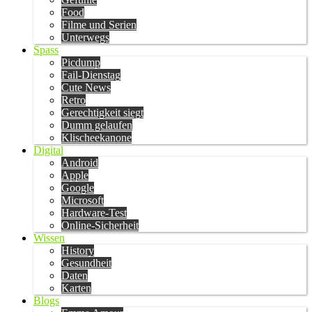
Food
Filme und Serien
Unterwegs
Spass
Picdump
Fail-Dienstag
Cute News
Retro
Gerechtigkeit siegt
Dumm gelaufen
Klischeekanone
Digital
Android
Apple
Google
Microsoft
Hardware-Test
Online-Sicherheit
Wissen
History
Gesundheit
Daten
Karten
Blogs