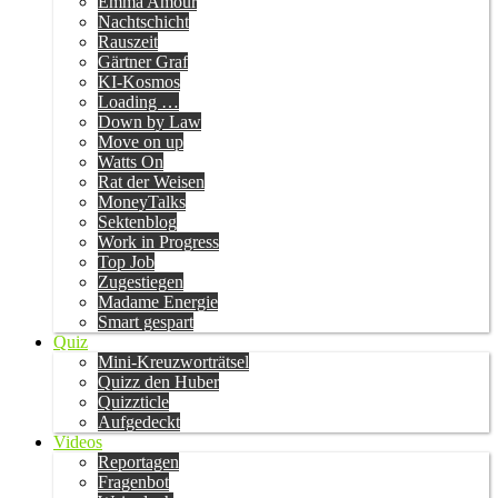
Emma Amour
Nachtschicht
Rauszeit
Gärtner Graf
KI-Kosmos
Loading …
Down by Law
Move on up
Watts On
Rat der Weisen
MoneyTalks
Sektenblog
Work in Progress
Top Job
Zugestiegen
Madame Energie
Smart gespart
Quiz
Mini-Kreuzworträtsel
Quizz den Huber
Quizzticle
Aufgedeckt
Videos
Reportagen
Fragenbot