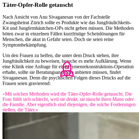
Täter-Opfer-Rolle getauscht
Nach Ansicht von Anu Sivaganesan von der Fachstelle
Zwangsheirat Zürich sollte es Produkte wie das Jungfräulichkeits-
Kit und Jungfernhäutchen-OPs nicht geben müssen. Die Methoden
böten zwar in einzelnen Fällen kurzfristige Scheinlösungen für
Menschen, die akut in Gefahr seien. Doch sie seien reine
Symptombekämpfung.
Um den Frauen zu helfen, die unter dem Druck stehen, ihre
Jungfräulichkeit zu beweisen, brauche es mehr Aufklärung. Wenn
eine Klinik eine Anfrage für eine Hymenrekonstruktions-Operation
erhalte, sollte
sie Beratungsangebote anbieten müssen, findet
Sivaganesan. Denn die psychischen Folgen dieses Drucks auf die
Frauen seien gravierend:
«Mit solchen Methoden wird die Täter-Opfer-Rolle getauscht. Die
Frau fühlt sich schlecht, weil sie denkt, sie täuscht ihren Mann oder
die Familie. Aber eigentlich sind diejenigen, die solche Forderungen
stellen, die Täter.»