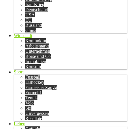
Iran-Krieg
Deutschland
USA
EU
Russland
China
Wirtschaft
Konjunktur
Arbeitsmarkt
Unternehmen
Börse und Co
Immobilien
Konsum
Sport
Fussball
Eishockey
Eismeister Zaugg
Formel 1
Tennis
Velo
Ski
Unvergessen
Resultate
Leben
Gefühle