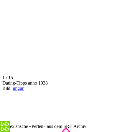
1 / 15
Dating-Tipps anno 1938
Bild:
imgur
12 sexistische «Perlen» aus dem SRF-Archiv