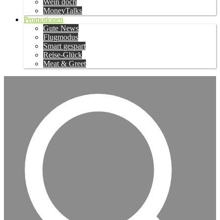
Wein doch
MoneyTalks
Promotionen
Gute News
Flugmodus
Smart gespart
Reise-Glück
Meat & Greet