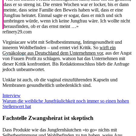
dass er so streng ist. Die ersten Wochen war er locker, bis er dann
meinte, dass seine Familie den Beweis haben will, dass er eine
Jungfrau heiratet. Einmal sagte er sogar, dass er mich und sich
umbringen würde, wenn ich keine Jungfrau wäre. Ich wollte nicht
herausfinden, ob er das ernst meint …»
refinery29.com
Virginiacare wirbt mit Selbstbestimmung, Intimgesundheit und
innerem Wohlbefinden – und erntet viel Kritik. So
wirft ein
Gynäkologe aus Deutschland dem Unternehmen vor
, aus der Angst
von Frauen Profit zu schlagen. watson hat das Unternehmen mit
dieser Kritik konfrontiert. Bis Redaktionsschluss blieb die Anfrage
jedoch unbeantwortet.
Unklar ist auch, ob die vaginal einzuführenden Kapseln und
Membranen gesundheitlich unbedenklich sind.
Interview
Warum die weibliche Jungfräulichkeit noch immer so einen hohen
Stellenwert hat
Fachstelle Zwangsheirat ist skeptisch
Dass Produkte wie das Jungfernhäutchen «to go» nichts mit
Selbstbestimmung und Wohlbefinden zu tun haben, weiss Anu