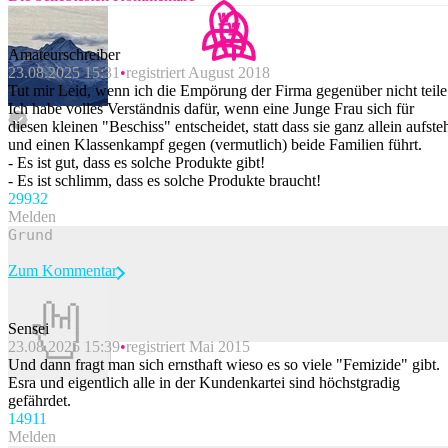
Amateurschreiber
23.08.2025 15:31
registriert August 2018
Tut mir Leid, wenn ich die Empörung der Firma gegenüber nicht teile
Ich habe volles Verständnis dafür, wenn eine Junge Frau sich für
diesen kleinen "Beschiss" entscheidet, statt dass sie ganz allein aufste
und einen Klassenkampf gegen (vermutlich) beide Familien führt.
- Es ist gut, dass es solche Produkte gibt!
- Es ist schlimm, dass es solche Produkte braucht!
299
32
Melden
Zum Kommentar
Sensei
23.08.2025 15:39
registriert Mai 2015
Beitrag melden
Und dann fragt man sich ernsthaft wieso es so viele "Femizide" gibt.
Esra und eigentlich alle in der Kundenkartei sind höchstgradig
gefährdet.
149
11
Melden