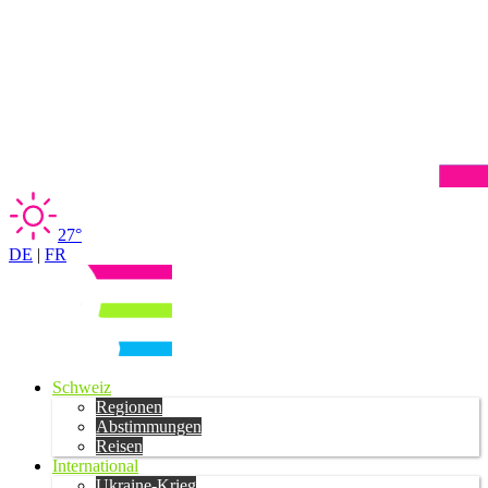
27°
DE
|
FR
Schweiz
Regionen
Abstimmungen
Reisen
International
Ukraine-Krieg