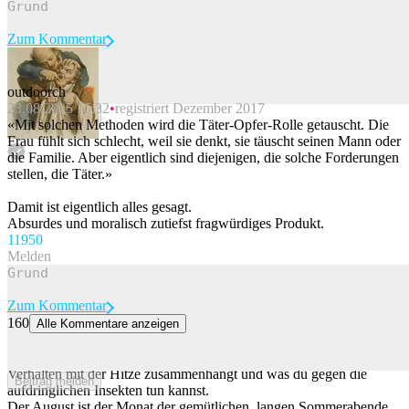
Zum Kommentar
outdoorch
23.08.2025 15:32
registriert Dezember 2017
Beitrag melden
«Mit solchen Methoden wird die Täter-Opfer-Rolle getauscht. Die
Frau fühlt sich schlecht, weil sie denkt, sie täuscht seinen Mann oder
die Familie. Aber eigentlich sind diejenigen, die solche Forderungen
stellen, die Täter.»
Damit ist eigentlich alles gesagt.
Absurdes und moralisch zutiefst fragwürdiges Produkt.
119
50
Melden
Zum Kommentar
160
Alle Kommentare anzeigen
Wespenjäger erklärt, was du gegen die lästigen Insekten tun kannst
Die Wespen sind da – und aggressiver als sonst. Wie dieses
Verhalten mit der Hitze zusammenhängt und was du gegen die
Beitrag melden
aufdringlichen Insekten tun kannst.
Der August ist der Monat der gemütlichen, langen Sommerabende.