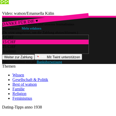
Video: watson/Emanuella Kälin
DANKE FÜR DIE ♥
Würdest du gerne watson und unseren Journalismus
unterstützen?
Mehr erfahren
(Du wirst umgeleitet, um die Zahlung abzuschliessen.)
5 CHF
15 CHF
25 CHF
Anderer
Weiter zur Zahlung
Mit Twint unterstützen
Oder unterstütze uns per
Banküberweisung
.
Themen
Wissen
Gesellschaft & Politik
Best of watson
Familie
Religion
Feminismus
Dating-Tipps anno 1938