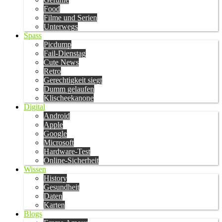
Food
Filme und Serien
Unterwegs
Spass
Picdump
Fail-Dienstag
Cute News
Retro
Gerechtigkeit siegt
Dumm gelaufen
Klischeekanone
Digital
Android
Apple
Google
Microsoft
Hardware-Test
Online-Sicherheit
Wissen
History
Gesundheit
Daten
Karten
Blogs