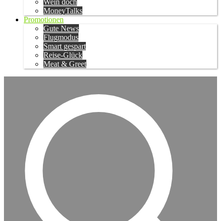
Wein doch
MoneyTalks
Promotionen
Gute News
Flugmodus
Smart gespart
Reise-Glück
Meat & Greet