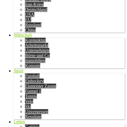
Iran-Krieg
Deutschland
USA
EU
Russland
China
Wirtschaft
Konjunktur
Arbeitsmarkt
Unternehmen
Börse und Co
Immobilien
Konsum
Sport
Fussball
Eishockey
Eismeister Zaugg
Formel 1
Tennis
Velo
Ski
Unvergessen
Resultate
Leben
Gefühle