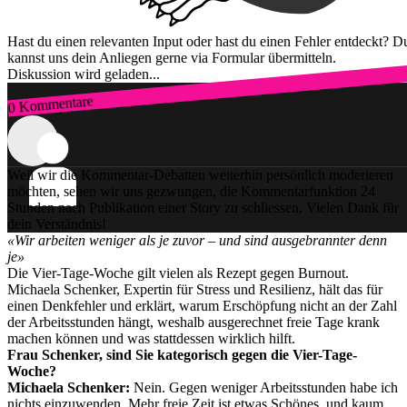
Hast du einen relevanten Input oder hast du einen Fehler entdeckt? D
kannst uns dein Anliegen gerne via Formular übermitteln.
Diskussion wird geladen...
0 Kommentare
Zum Login
Weil wir die Kommentar-Debatten weiterhin persönlich moderieren
möchten, sehen wir uns gezwungen, die Kommentarfunktion 24
Stunden nach Publikation einer Story zu schliessen. Vielen Dank für
dein Verständnis!
«Wir arbeiten weniger als je zuvor – und sind ausgebrannter denn
je»
Die Vier-Tage-Woche gilt vielen als Rezept gegen Burnout.
Michaela Schenker, Expertin für Stress und Resilienz, hält das für
einen Denkfehler und erklärt, warum Erschöpfung nicht an der Zahl
der Arbeitsstunden hängt, weshalb ausgerechnet freie Tage krank
machen können und was stattdessen wirklich hilft.
Frau Schenker, sind Sie kategorisch gegen die Vier-Tage-
Woche?
Michaela Schenker:
Nein. Gegen weniger Arbeitsstunden habe ich
nichts einzuwenden. Mehr freie Zeit ist etwas Schönes, und kaum