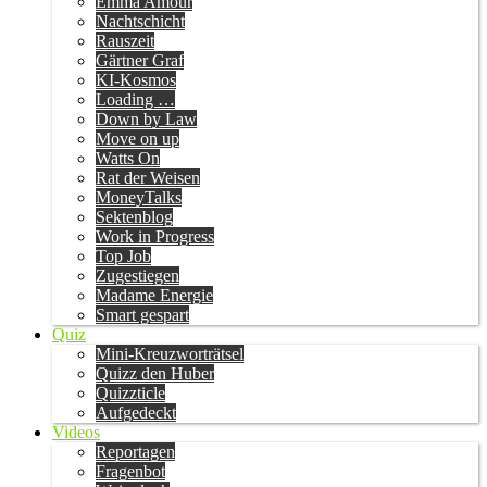
Emma Amour
Nachtschicht
Rauszeit
Gärtner Graf
KI-Kosmos
Loading …
Down by Law
Move on up
Watts On
Rat der Weisen
MoneyTalks
Sektenblog
Work in Progress
Top Job
Zugestiegen
Madame Energie
Smart gespart
Quiz
Mini-Kreuzworträtsel
Quizz den Huber
Quizzticle
Aufgedeckt
Videos
Reportagen
Fragenbot