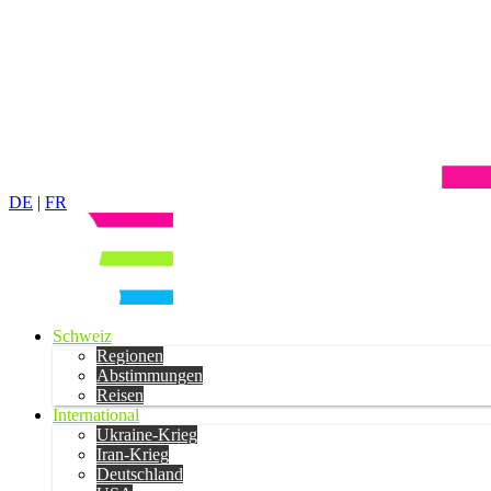
DE
|
FR
Schweiz
Regionen
Abstimmungen
Reisen
International
Ukraine-Krieg
Iran-Krieg
Deutschland