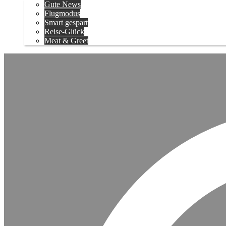
Gute News
Flugmodus
Smart gespart
Reise-Glück
Meat & Greet