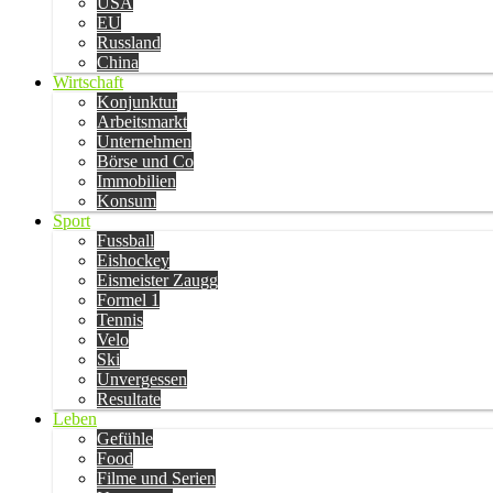
USA
EU
Russland
China
Wirtschaft
Konjunktur
Arbeitsmarkt
Unternehmen
Börse und Co
Immobilien
Konsum
Sport
Fussball
Eishockey
Eismeister Zaugg
Formel 1
Tennis
Velo
Ski
Unvergessen
Resultate
Leben
Gefühle
Food
Filme und Serien