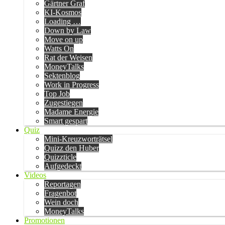
Gärtner Graf
KI-Kosmos
Loading …
Down by Law
Move on up
Watts On
Rat der Weisen
MoneyTalks
Sektenblog
Work in Progress
Top Job
Zugestiegen
Madame Energie
Smart gespart
Quiz
Mini-Kreuzworträtsel
Quizz den Huber
Quizzticle
Aufgedeckt
Videos
Reportagen
Fragenbot
Wein doch
MoneyTalks
Promotionen