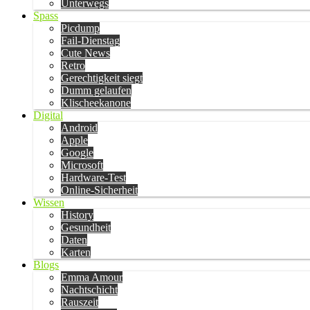
Unterwegs
Spass
Picdump
Fail-Dienstag
Cute News
Retro
Gerechtigkeit siegt
Dumm gelaufen
Klischeekanone
Digital
Android
Apple
Google
Microsoft
Hardware-Test
Online-Sicherheit
Wissen
History
Gesundheit
Daten
Karten
Blogs
Emma Amour
Nachtschicht
Rauszeit