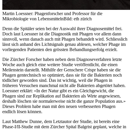
Martin Loessner: Phagenforscher und Professor für die
Mikrobiologie von Lebensmitteln
Bild: eth zürich
Denn die Spitäler seien bei der Auswahl ihrer Diagnosemittel frei.
Doch laut Loessner ist die Diagnostik mit Phagen vor allem dann
sinnvoll, wenn danach auch mit Phagen behandelt wird. Schliesslich
lässt sich anhand des Lichtsignals genau ablesen, welcher Phage im
vorliegenden Patienten den grössten Behandlungserfolg erzielt.
Die Zürcher Forscher haben neben dem Diagnoseverfahren letzte
Woche auch gleich eine weitere Studie veröffentlicht, die einen
Meilenstein darstellt. Mithilfe der Genschere Crispr haben sie die
Phagen gentechnisch so optimiert, dass sie für die Bakterien noch
tödlicher geworden sind. Das ist wichtig, weil die Phagen in
früheren Versuchen manchmal nicht alle Bakterien abgetötet haben.
Loessner erklärt: «In der Natur gibt es ein Gleichgewicht, die
Phagen sind zur Replikation auf Bakterien als Wirte angewiesen,
deshalb löschen sie normalerweise nicht die ganze Population aus.»
Dieses Problem habe man mit den neuen verbesserten Phagen
endlich lösen können.
Laut Matthew Dunne, dem Letztautor der Studie, ist bereits eine
Phase-I/II-Studie mit dem Zürcher Spital Balgrist geplant, welche in