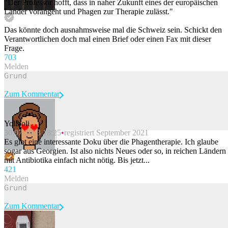
"Der Professor hofft, dass in naher Zukunft eines der europäischen
Länder vorangeht und Phagen zur Therapie zulässt."
Das könnte doch ausnahmsweise mal die Schweiz sein. Schickt den
Verantwortlichen doch mal einen Brief oder einen Fax mit dieser
Frage.
70
3
Melden
Zum Kommentar
Yoliboli
30.07.2023 18:25
registriert September 2021
Beitrag melden
Es gibt eine interessante Doku über die Phagentherapie. Ich glaube
sogar aus Georgien. Ist also nichts Neues oder so, in reichen Ländern
mit Antibiotika einfach nicht nötig. Bis jetzt...
42
1
Melden
Zum Kommentar