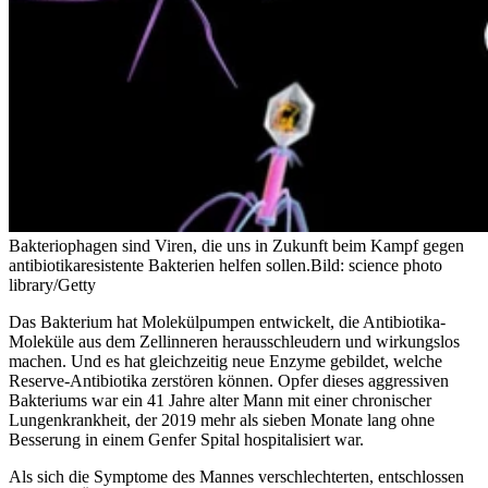
Bakteriophagen sind Viren, die uns in Zukunft beim Kampf gegen
antibiotikaresistente Bakterien helfen sollen.
Bild: science photo
library/Getty
Das Bakterium hat Molekülpumpen entwickelt, die Antibiotika-
Moleküle aus dem Zellinneren herausschleudern und wirkungslos
machen. Und es hat gleichzeitig neue Enzyme gebildet, welche
Reserve-Antibiotika zerstören können. Opfer dieses aggressiven
Bakteriums war ein 41 Jahre alter Mann mit einer chronischer
Lungenkrankheit, der 2019 mehr als sieben Monate lang ohne
Besserung in einem Genfer Spital hospitalisiert war.
Als sich die Symptome des Mannes verschlechterten, entschlossen