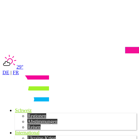
29°
DE
|
FR
Schweiz
Regionen
Abstimmungen
Reisen
International
Ukraine-Krieg