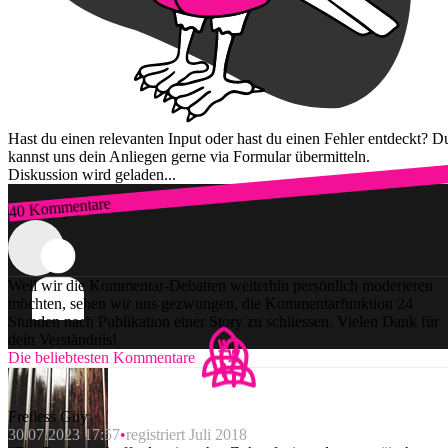
Hast du einen relevanten Input oder hast du einen Fehler entdeckt? D
kannst uns dein Anliegen gerne via Formular übermitteln.
Diskussion wird geladen...
40 Kommentare
Zum Login
Weil wir die Kommentar-Debatten weiterhin persönlich moderieren
möchten, sehen wir uns gezwungen, die Kommentarfunktion 24
Stunden nach Publikation einer Story zu schliessen. Vielen Dank für
dein Verständnis!
Die beliebtesten Kommentare
Fretless Guy
30.07.2023 17:57
registriert Juli 2018