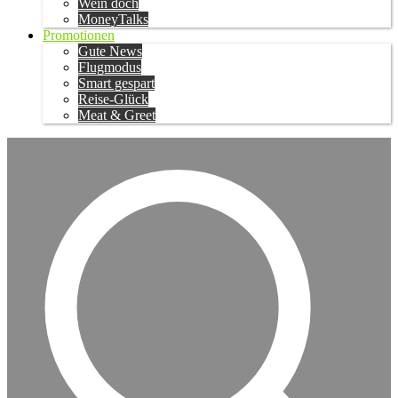
Wein doch
MoneyTalks
Promotionen
Gute News
Flugmodus
Smart gespart
Reise-Glück
Meat & Greet