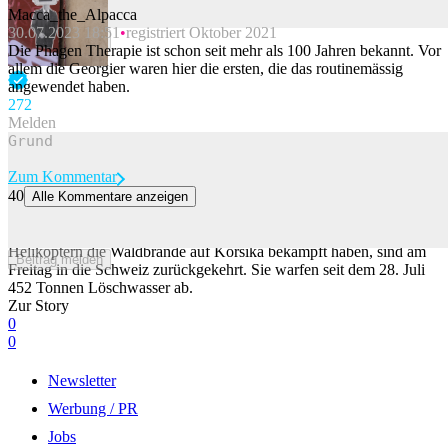
Macca_the_Alpacca
30.07.2023 18:51
registriert Oktober 2021
Beitrag melden
Die Phagen Therapie ist schon seit mehr als 100 Jahren bekannt. Vor
allem die Georgier waren hier die ersten, die das routinemässig
angewendet haben.
27
2
Melden
Zum Kommentar
40
Alle Kommentare anzeigen
Schweizer Armee schliesst Löscheinsatz auf Korsika ab
22 Einsatzkräfte der Schweizer Armee, die mit drei Super-Puma-
Helikoptern die Waldbrände auf Korsika bekämpft haben, sind am
Beitrag melden
Freitag in die Schweiz zurückgekehrt. Sie warfen seit dem 28. Juli
452 Tonnen Löschwasser ab.
Zur Story
0
0
Newsletter
Werbung / PR
Jobs