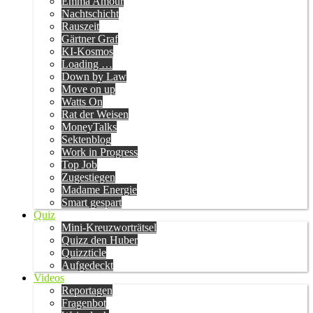
Emma Amour
Nachtschicht
Rauszeit
Gärtner Graf
KI-Kosmos
Loading …
Down by Law
Move on up
Watts On
Rat der Weisen
MoneyTalks
Sektenblog
Work in Progress
Top Job
Zugestiegen
Madame Energie
Smart gespart
Quiz
Mini-Kreuzworträtsel
Quizz den Huber
Quizzticle
Aufgedeckt
Videos
Reportagen
Fragenbot