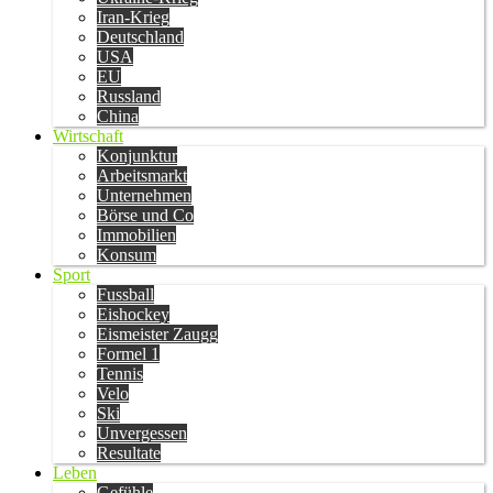
Iran-Krieg
Deutschland
USA
EU
Russland
China
Wirtschaft
Konjunktur
Arbeitsmarkt
Unternehmen
Börse und Co
Immobilien
Konsum
Sport
Fussball
Eishockey
Eismeister Zaugg
Formel 1
Tennis
Velo
Ski
Unvergessen
Resultate
Leben
Gefühle