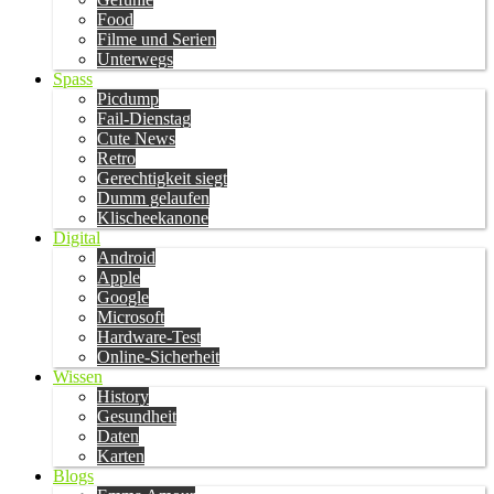
Food
Filme und Serien
Unterwegs
Spass
Picdump
Fail-Dienstag
Cute News
Retro
Gerechtigkeit siegt
Dumm gelaufen
Klischeekanone
Digital
Android
Apple
Google
Microsoft
Hardware-Test
Online-Sicherheit
Wissen
History
Gesundheit
Daten
Karten
Blogs