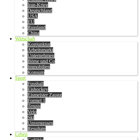
Iran-Krieg
Deutschland
USA
EU
Russland
China
Wirtschaft
Konjunktur
Arbeitsmarkt
Unternehmen
Börse und Co
Immobilien
Konsum
Sport
Fussball
Eishockey
Eismeister Zaugg
Formel 1
Tennis
Velo
Ski
Unvergessen
Resultate
Leben
Gefühle