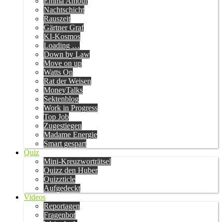
Emma Amour
Nachtschicht
Rauszeit
Gärtner Graf
KI-Kosmos
Loading …
Down by Law
Move on up
Watts On
Rat der Weisen
MoneyTalks
Sektenblog
Work in Progress
Top Job
Zugestiegen
Madame Energie
Smart gespart
Quiz
Mini-Kreuzworträtsel
Quizz den Huber
Quizzticle
Aufgedeckt
Videos
Reportagen
Fragenbot