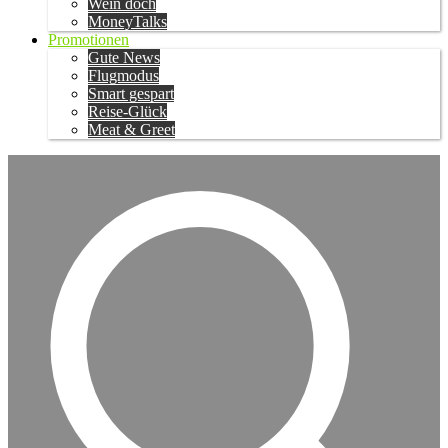
Wein doch
MoneyTalks
Promotionen
Gute News
Flugmodus
Smart gespart
Reise-Glück
Meat & Greet