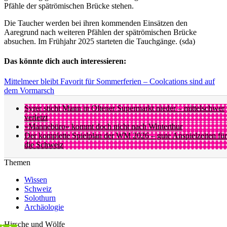
Pfähle der spätrömischen Brücke stehen.
Die Taucher werden bei ihren kommenden Einsätzen den
Aaregrund nach weiteren Pfählen der spätrömischen Brücke
absuchen. Im Frühjahr 2025 starteten die Tauchgänge. (sda)
Das könnte dich auch interessieren:
Mittelmeer bleibt Favorit für Sommerferien – Coolcations sind auf
dem Vormarsch
Syrer sticht Mann in Oltener Supermarkt nieder – mittelschwer
verletzt
«Mannebüro» kommt doch nicht nach Winterthur
Der komplette Spielplan der WM 2026 – gute Anspielzeiten für
die Schweiz
Themen
Wissen
Schweiz
Solothurn
Archäologie
Hirsche und Wölfe