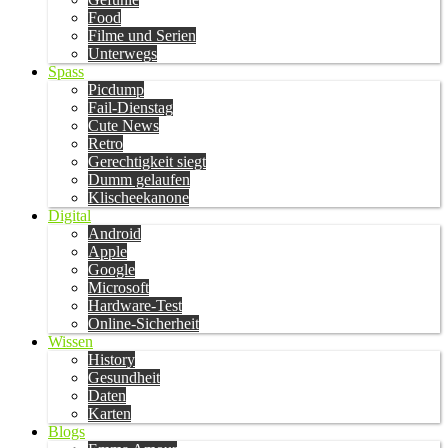
Food
Filme und Serien
Unterwegs
Spass
Picdump
Fail-Dienstag
Cute News
Retro
Gerechtigkeit siegt
Dumm gelaufen
Klischeekanone
Digital
Android
Apple
Google
Microsoft
Hardware-Test
Online-Sicherheit
Wissen
History
Gesundheit
Daten
Karten
Blogs