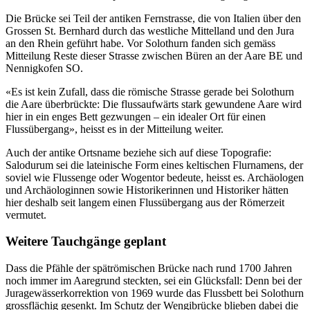
Die Brücke sei Teil der antiken Fernstrasse, die von Italien über den
Grossen St. Bernhard durch das westliche Mittelland und den Jura
an den Rhein geführt habe. Vor Solothurn fanden sich gemäss
Mitteilung Reste dieser Strasse zwischen Büren an der Aare BE und
Nennigkofen SO.
«Es ist kein Zufall, dass die römische Strasse gerade bei Solothurn
die Aare überbrückte: Die flussaufwärts stark gewundene Aare wird
hier in ein enges Bett gezwungen – ein idealer Ort für einen
Flussübergang», heisst es in der Mitteilung weiter.
Auch der antike Ortsname beziehe sich auf diese Topografie:
Salodurum sei die lateinische Form eines keltischen Flurnamens, der
soviel wie Flussenge oder Wogentor bedeute, heisst es. Archäologen
und Archäologinnen sowie Historikerinnen und Historiker hätten
hier deshalb seit langem einen Flussübergang aus der Römerzeit
vermutet.
Weitere Tauchgänge geplant
Dass die Pfähle der spätrömischen Brücke nach rund 1700 Jahren
noch immer im Aaregrund steckten, sei ein Glücksfall: Denn bei der
Juragewässerkorrektion von 1969 wurde das Flussbett bei Solothurn
grossflächig gesenkt. Im Schutz der Wengibrücke blieben dabei die