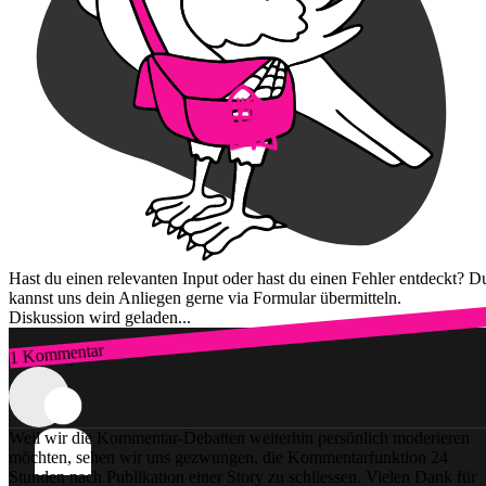
Hast du einen relevanten Input oder hast du einen Fehler entdeckt? D
kannst uns dein Anliegen gerne via Formular übermitteln.
Diskussion wird geladen...
1 Kommentar
Zum Login
Weil wir die Kommentar-Debatten weiterhin persönlich moderieren
möchten, sehen wir uns gezwungen, die Kommentarfunktion 24
Stunden nach Publikation einer Story zu schliessen. Vielen Dank für