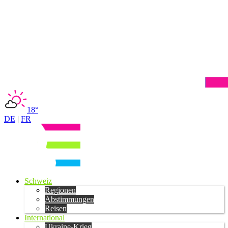
18°
DE
|
FR
Schweiz
Regionen
Abstimmungen
Reisen
International
Ukraine-Krieg