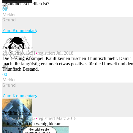
gesundheitsschädlich ist?
0
0
Melden
Zum Kommentar
Drunken Master
28.05.2019 12:51
registriert Juli 2018
Beitrag melden
Die Lösung ist simpel. Kauft keinen frischen Thunfisch mehr. Damit
macht ihr langfristig erst noch etwas positives für die Umwelt und de
Thunfisch Bestand.
0
0
Melden
Zum Kommentar
Füdlifingerfritz
28.05.2019 13:52
registriert März 2018
Beitrag melden
Erinnert mich ein wenig hieran: