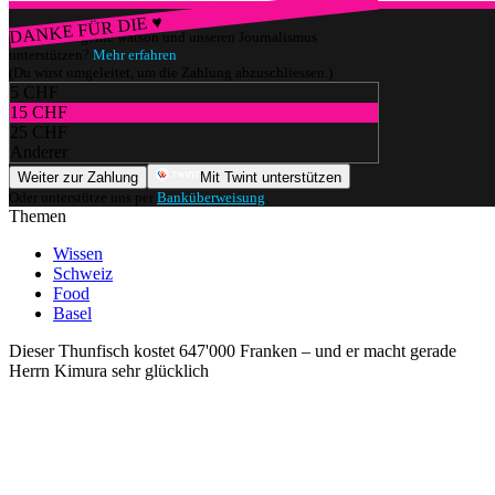
DANKE FÜR DIE ♥
Würdest du gerne watson und unseren Journalismus
unterstützen?
Mehr erfahren
(Du wirst umgeleitet, um die Zahlung abzuschliessen.)
5 CHF
15 CHF
25 CHF
Anderer
Weiter zur Zahlung
Mit Twint unterstützen
Oder unterstütze uns per
Banküberweisung
.
Themen
Wissen
Schweiz
Food
Basel
Dieser Thunfisch kostet 647'000 Franken – und er macht gerade
Herrn Kimura sehr glücklich