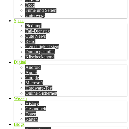
Food
Filme und Serien
Unterwegs
Spass
Picdump
Fail-Dienstag
Cute News
Retro
Gerechtigkeit siegt
Dumm gelaufen
Klischeekanone
Digital
Android
Apple
Google
Microsoft
Hardware-Test
Online-Sicherheit
Wissen
History
Gesundheit
Daten
Karten
Blogs