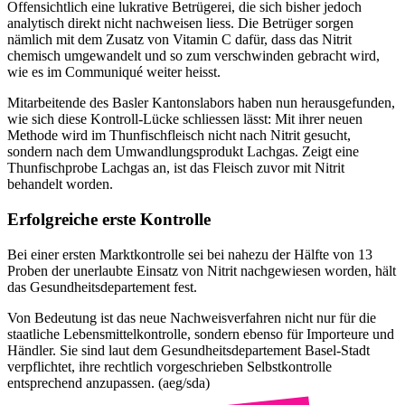
Offensichtlich eine lukrative Betrügerei, die sich bisher jedoch
analytisch direkt nicht nachweisen liess. Die Betrüger sorgen
nämlich mit dem Zusatz von Vitamin C dafür, dass das Nitrit
chemisch umgewandelt und so zum verschwinden gebracht wird,
wie es im Communiqué weiter heisst.
Mitarbeitende des Basler Kantonslabors haben nun herausgefunden,
wie sich diese Kontroll-Lücke schliessen lässt: Mit ihrer neuen
Methode wird im Thunfischfleisch nicht nach Nitrit gesucht,
sondern nach dem Umwandlungsprodukt Lachgas. Zeigt eine
Thunfischprobe Lachgas an, ist das Fleisch zuvor mit Nitrit
behandelt worden.
Erfolgreiche erste Kontrolle
Bei einer ersten Marktkontrolle sei bei nahezu der Hälfte von 13
Proben der unerlaubte Einsatz von Nitrit nachgewiesen worden, hält
das Gesundheitsdepartement fest.
Von Bedeutung ist das neue Nachweisverfahren nicht nur für die
staatliche Lebensmittelkontrolle, sondern ebenso für Importeure und
Händler. Sie sind laut dem Gesundheitsdepartement Basel-Stadt
verpflichtet, ihre rechtlich vorgeschrieben Selbstkontrolle
entsprechend anzupassen. (aeg/sda)