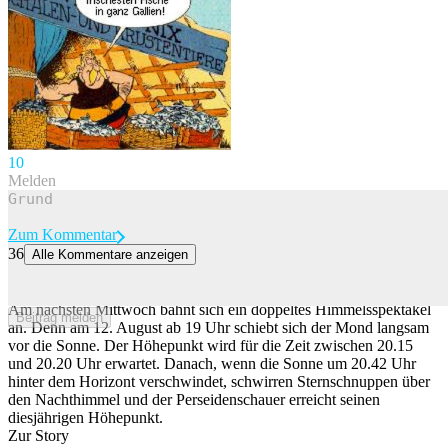
1
0
Melden
Zum Kommentar
36
Alle Kommentare anzeigen
Warum du nicht versuchen solltest, die Sonnenfinsternis zu
fotografieren
Am nächsten Mittwoch bahnt sich ein doppeltes Himmelsspektakel
Beitrag melden
an. Denn am 12. August ab 19 Uhr schiebt sich der Mond langsam
vor die Sonne. Der Höhepunkt wird für die Zeit zwischen 20.15
und 20.20 Uhr erwartet. Danach, wenn die Sonne um 20.42 Uhr
hinter dem Horizont verschwindet, schwirren Sternschnuppen über
den Nachthimmel und der Perseidenschauer erreicht seinen
diesjährigen Höhepunkt.
Zur Story