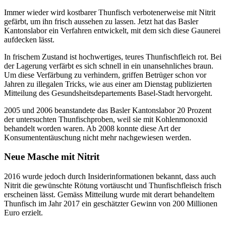
Immer wieder wird kostbarer Thunfisch verbotenerweise mit Nitrit
gefärbt, um ihn frisch aussehen zu lassen. Jetzt hat das Basler
Kantonslabor ein Verfahren entwickelt, mit dem sich diese Gaunerei
aufdecken lässt.
In frischem Zustand ist hochwertiges, teures Thunfischfleich rot. Bei
der Lagerung verfärbt es sich schnell in ein unansehnliches braun.
Um diese Verfärbung zu verhindern, griffen Betrüger schon vor
Jahren zu illegalen Tricks, wie aus einer am Dienstag publizierten
Mitteilung des Gesundsheitsdepartements Basel-Stadt hervorgeht.
2005 und 2006 beanstandete das Basler Kantonslabor 20 Prozent
der untersuchten Thunfischproben, weil sie mit Kohlenmonoxid
behandelt worden waren. Ab 2008 konnte diese Art der
Konsumententäuschung nicht mehr nachgewiesen werden.
Neue Masche mit Nitrit
2016 wurde jedoch durch Insiderinformationen bekannt, dass auch
Nitrit die gewünschte Rötung vortäuscht und Thunfischfleisch frisch
erscheinen lässt. Gemäss Mitteilung wurde mit derart behandeltem
Thunfisch im Jahr 2017 ein geschätzter Gewinn von 200 Millionen
Euro erzielt.