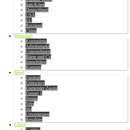
Iran-Krieg
Deutschland
USA
EU
Russland
China
Wirtschaft
Konjunktur
Arbeitsmarkt
Unternehmen
Börse und Co
Immobilien
Konsum
Sport
Fussball
Eishockey
Eismeister Zaugg
Formel 1
Tennis
Velo
Ski
Unvergessen
Resultate
Leben
Gefühle