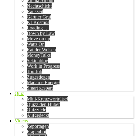
Emma Amour
Nachtschicht
Rauszeit
Gärtner Graf
KI-Kosmos
Loading …
Down by Law
Move on up
Watts On
Rat der Weisen
MoneyTalks
Sektenblog
Work in Progress
Top Job
Zugestiegen
Madame Energie
Smart gespart
Quiz
Mini-Kreuzworträtsel
Quizz den Huber
Quizzticle
Aufgedeckt
Videos
Reportagen
Fragenbot