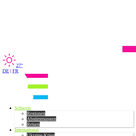
27°
DE
|
FR
Schweiz
Regionen
Abstimmungen
Reisen
International
Ukraine-Krieg