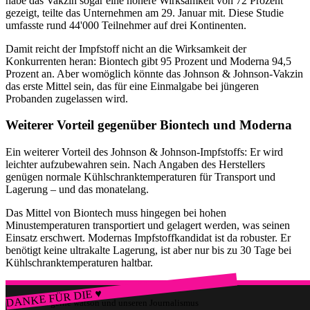
habe das Vakzin sogar eine höhere Wirksamkeit von 72 Prozent
gezeigt, teilte das Unternehmen am 29. Januar mit. Diese Studie
umfasste rund 44'000 Teilnehmer auf drei Kontinenten.
Damit reicht der Impfstoff nicht an die Wirksamkeit der
Konkurrenten heran: Biontech gibt 95 Prozent und Moderna 94,5
Prozent an. Aber womöglich könnte das Johnson & Johnson-Vakzin
das erste Mittel sein, das für eine Einmalgabe bei jüngeren
Probanden zugelassen wird.
Weiterer Vorteil gegenüber Biontech und Moderna
Ein weiterer Vorteil des Johnson & Johnson-Impfstoffs: Er wird
leichter aufzubewahren sein. Nach Angaben des Herstellers
genügen normale Kühlschranktemperaturen für Transport und
Lagerung – und das monatelang.
Das Mittel von Biontech muss hingegen bei hohen
Minustemperaturen transportiert und gelagert werden, was seinen
Einsatz erschwert. Modernas Impfstoffkandidat ist da robuster. Er
benötigt keine ultrakalte Lagerung, ist aber nur bis zu 30 Tage bei
Kühlschranktemperaturen haltbar.
DANKE FÜR DIE ♥
Würdest du gerne watson und unseren Journalismus