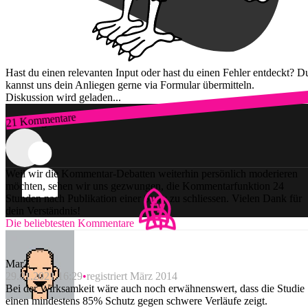
Hast du einen relevanten Input oder hast du einen Fehler entdeckt? D
kannst uns dein Anliegen gerne via Formular übermitteln.
Diskussion wird geladen...
21 Kommentare
Zum Login
Weil wir die Kommentar-Debatten weiterhin persönlich moderieren
möchten, sehen wir uns gezwungen, die Kommentarfunktion 24
Stunden nach Publikation einer Story zu schliessen. Vielen Dank für
dein Verständnis!
Die beliebtesten Kommentare
MarZ
29.01.2021 16:29
registriert März 2014
Bei der Wirksamkeit wäre auch noch erwähnenswert, dass die Studie
einen mindestens 85% Schutz gegen schwere Verläufe zeigt.