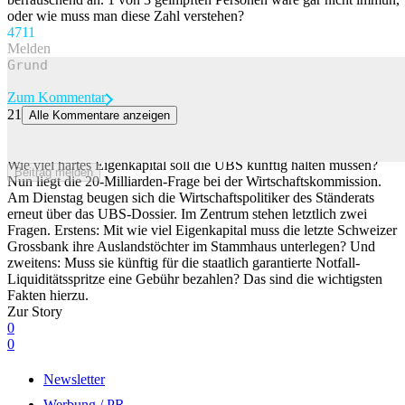
oder wie muss man diese Zahl verstehen?
47
11
Melden
Zum Kommentar
21
Alle Kommentare anzeigen
Jetzt ist das Parlament am Zug: Die wichtigsten Antworten zum
UBS-Streit
Wie viel hartes Eigenkapital soll die UBS künftig halten müssen?
Beitrag melden
Nun liegt die 20-Milliarden-Frage bei der Wirtschaftskommission.
Am Dienstag beugen sich die Wirtschaftspolitiker des Ständerats
erneut über das UBS-Dossier. Im Zentrum stehen letztlich zwei
Fragen. Erstens: Mit wie viel Eigenkapital muss die letzte Schweizer
Grossbank ihre Auslandstöchter im Stammhaus unterlegen? Und
zweitens: Muss sie künftig für die staatlich garantierte Notfall-
Liquiditätsspritze eine Gebühr bezahlen? Das sind die wichtigsten
Fakten hierzu.
Zur Story
0
0
Newsletter
Werbung / PR