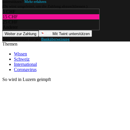
unterstützen?
Mehr erfahren
(Du wirst umgeleitet, um die Zahlung abzuschliessen.)
5 CHF
15 CHF
25 CHF
Anderer
Weiter zur Zahlung
Mit Twint unterstützen
Oder unterstütze uns per
Banküberweisung
.
Themen
Wissen
Schweiz
International
Coronavirus
So wird in Luzern geimpft