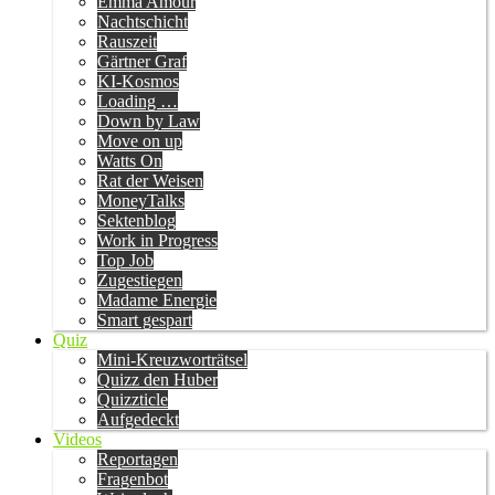
Emma Amour
Nachtschicht
Rauszeit
Gärtner Graf
KI-Kosmos
Loading …
Down by Law
Move on up
Watts On
Rat der Weisen
MoneyTalks
Sektenblog
Work in Progress
Top Job
Zugestiegen
Madame Energie
Smart gespart
Quiz
Mini-Kreuzworträtsel
Quizz den Huber
Quizzticle
Aufgedeckt
Videos
Reportagen
Fragenbot