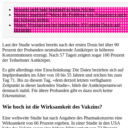
Novartis stellt bald Impfstoff in Stein AG her
Weniger Impfstoff? Wieso die Probleme von Astrazeneca auch
die Schweiz treffen
Wegen Verzögerung bei Impfstoffen: EU erhöht Druck auf
Hersteller
Laut der Studie wurden bereits nach der ersten Dosis bei über 90
Prozent der Probanden neutralisierende Antikörper in höheren
Konzentrationen erzeugt. Nach 57 Tagen zeigten sogar 100 Prozent
der Teilnehmer Antikörper.
Es gibt allerdings eine Einschränkung: Die Daten beziehen sich auf
Impfprobanden im Alter von 18 bis 55 Jahren und reichen bis zum
Tag 71. Bis zu diesem Tag, «dem derzeit letzten verfügbaren
Zeitpunkt in dieser laufenden Studie», blieb die Antikörperantwort
demnach stabil. Für ältere Probanden gibt es dazu noch keine
Erkenntnisse.
Wie hoch ist die Wirksamkeit des Vakzins?
Eine weltweite Studie hat nach Angaben des Pharmakonzerns eine
Wirksamkeit von 66 Prozent ergeben. In einer Studie in den USA