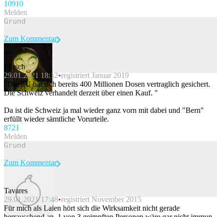
109
10
Melden
Zum Kommentar
Pfirsch
29.01.2021 18:12
registriert Januar 2019
Beitrag melden
"Die EU hat sich bereits 400 Millionen Dosen vertraglich gesichert.
Die Schweiz verhandelt derzeit über einen Kauf. "
Da ist die Schweiz ja mal wieder ganz vorn mit dabei und "Bern"
erfüllt wieder sämtliche Vorurteile.
87
21
Melden
Zum Kommentar
Tavares
29.01.2021 17:48
registriert November 2015
Beitrag melden
Für mich als Laien hört sich die Wirksamkeit nicht gerade
berrauschend an. 1 von 3 geimpften Personen wäre gar nicht immun,