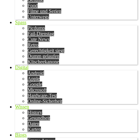
Food
Filme und Serien
Unterwegs
Spass
Picdump
Fail-Dienstag
Cute News
Retro
Gerechtigkeit siegt
Dumm gelaufen
Klischeekanone
Digital
Android
Apple
Google
Microsoft
Hardware-Test
Online-Sicherheit
Wissen
History
Gesundheit
Daten
Karten
Blogs