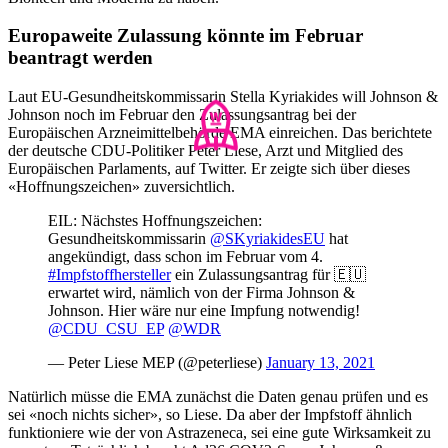
Europaweite Zulassung könnte im Februar
beantragt werden
Laut EU-Gesundheitskommissarin Stella Kyriakides will Johnson &
Johnson noch im Februar den Zulassungsantrag bei der
Europäischen Arzneimittelbehörde EMA einreichen. Das berichtete
der deutsche CDU-Politiker Peter Liese, Arzt und Mitglied des
Europäischen Parlaments, auf Twitter. Er zeigte sich über dieses
«Hoffnungszeichen» zuversichtlich.
EIL: Nächstes Hoffnungszeichen:
Gesundheitskommissarin
@SKyriakidesEU
hat
angekündigt, dass schon im Februar vom 4.
#Impfstoffhersteller
ein Zulassungsantrag für 🇪🇺
erwartet wird, nämlich von der Firma Johnson &
Johnson. Hier wäre nur eine Impfung notwendig!
@CDU_CSU_EP
@WDR
— Peter Liese MEP (@peterliese)
January 13, 2021
Natürlich müsse die EMA zunächst die Daten genau prüfen und es
sei «noch nichts sicher», so Liese. Da aber der Impfstoff ähnlich
funktioniere wie der von Astrazeneca, sei eine gute Wirksamkeit zu