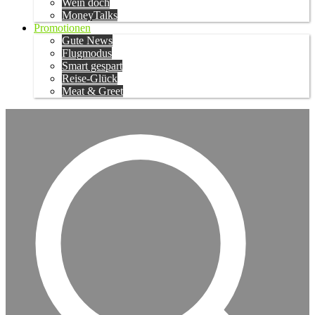
Wein doch
MoneyTalks
Promotionen
Gute News
Flugmodus
Smart gespart
Reise-Glück
Meat & Greet