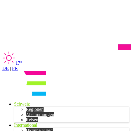
17°
DE
|
FR
Schweiz
Regionen
Abstimmungen
Reisen
International
Ukraine-Krieg