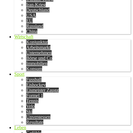
Iran-Krieg
Deutschland
USA
EU
Russland
China
Wirtschaft
Konjunktur
Arbeitsmarkt
Unternehmen
Börse und Co
Immobilien
Konsum
Sport
Fussball
Eishockey
Eismeister Zaugg
Formel 1
Tennis
Velo
Ski
Unvergessen
Resultate
Leben
Gefühle