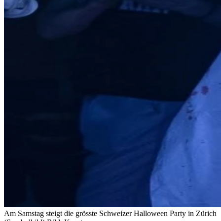
Am Samstag steigt die grösste Schweizer Halloween Party in Zürich