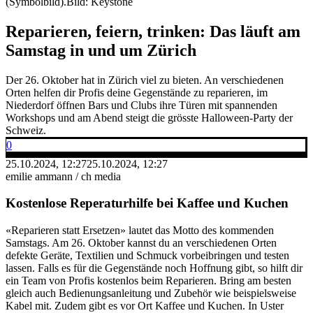
(Symbolbild).
Bild: Keystone
Reparieren, feiern, trinken: Das läuft am
Samstag in und um Zürich
Der 26. Oktober hat in Zürich viel zu bieten. An verschiedenen
Orten helfen dir Profis deine Gegenstände zu reparieren, im
Niederdorf öffnen Bars und Clubs ihre Türen mit spannenden
Workshops und am Abend steigt die grösste Halloween-Party der
Schweiz.
0
25.10.2024, 12:27
25.10.2024, 12:27
emilie ammann / ch media
Kostenlose Reperaturhilfe bei Kaffee und Kuchen
«Reparieren statt Ersetzen» lautet das Motto des kommenden
Samstags. Am 26. Oktober kannst du an verschiedenen Orten
defekte Geräte, Textilien und Schmuck vorbeibringen und testen
lassen. Falls es für die Gegenstände noch Hoffnung gibt, so hilft dir
ein Team von Profis kostenlos beim Reparieren. Bring am besten
gleich auch Bedienungsanleitung und Zubehör wie beispielsweise
Kabel mit. Zudem gibt es vor Ort Kaffee und Kuchen. In Uster