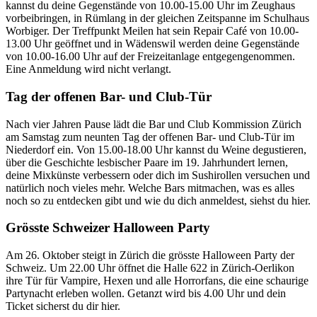
kannst du deine Gegenstände von 10.00-15.00 Uhr im Zeughaus
vorbeibringen, in Rümlang in der gleichen Zeitspanne im Schulhaus
Worbiger. Der Treffpunkt Meilen hat sein Repair Café von 10.00-
13.00 Uhr geöffnet und in Wädenswil werden deine Gegenstände
von 10.00-16.00 Uhr auf der Freizeitanlage entgegengenommen.
Eine Anmeldung wird nicht verlangt.
Tag der offenen Bar- und Club-Tür
Nach vier Jahren Pause lädt die Bar und Club Kommission Zürich
am Samstag zum neunten Tag der offenen Bar- und Club-Tür im
Niederdorf ein. Von 15.00-18.00 Uhr kannst du Weine degustieren,
über die Geschichte lesbischer Paare im 19. Jahrhundert lernen,
deine Mixkünste verbessern oder dich im Sushirollen versuchen und
natürlich noch vieles mehr. Welche Bars mitmachen, was es alles
noch so zu entdecken gibt und wie du dich anmeldest, siehst du hier.
Grösste Schweizer Halloween Party
Am 26. Oktober steigt in Zürich die grösste Halloween Party der
Schweiz. Um 22.00 Uhr öffnet die Halle 622 in Zürich-Oerlikon
ihre Tür für Vampire, Hexen und alle Horrorfans, die eine schaurige
Partynacht erleben wollen. Getanzt wird bis 4.00 Uhr und dein
Ticket sicherst du dir hier.