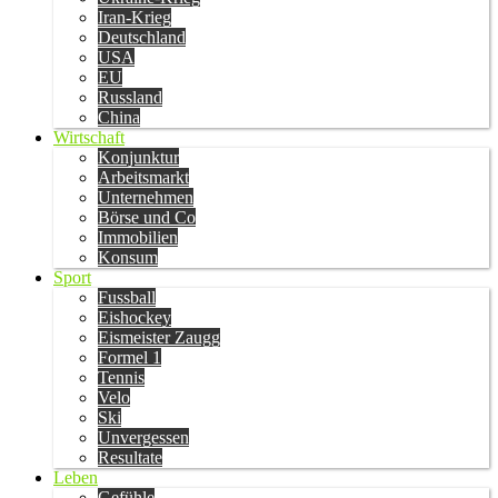
Iran-Krieg
Deutschland
USA
EU
Russland
China
Wirtschaft
Konjunktur
Arbeitsmarkt
Unternehmen
Börse und Co
Immobilien
Konsum
Sport
Fussball
Eishockey
Eismeister Zaugg
Formel 1
Tennis
Velo
Ski
Unvergessen
Resultate
Leben
Gefühle