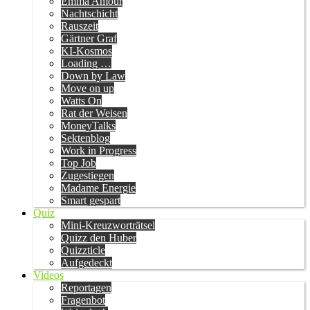
Emma Amour
Nachtschicht
Rauszeit
Gärtner Graf
KI-Kosmos
Loading …
Down by Law
Move on up
Watts On
Rat der Weisen
MoneyTalks
Sektenblog
Work in Progress
Top Job
Zugestiegen
Madame Energie
Smart gespart
Quiz
Mini-Kreuzworträtsel
Quizz den Huber
Quizzticle
Aufgedeckt
Videos
Reportagen
Fragenbot