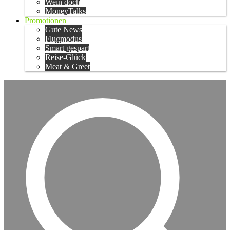
Wein doch
MoneyTalks
Promotionen
Gute News
Flugmodus
Smart gespart
Reise-Glück
Meat & Greet