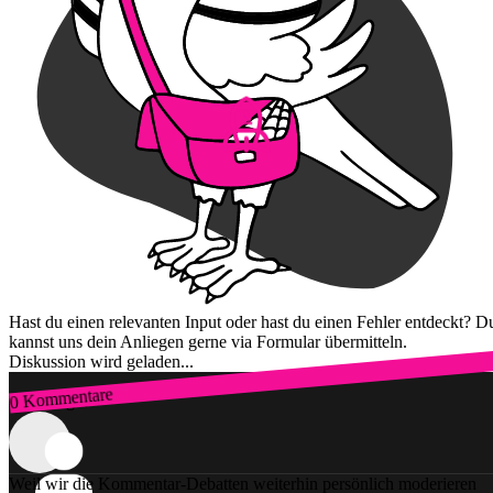
Hast du einen relevanten Input oder hast du einen Fehler entdeckt? D
kannst uns dein Anliegen gerne via Formular übermitteln.
Diskussion wird geladen...
0 Kommentare
Zum Login
Weil wir die Kommentar-Debatten weiterhin persönlich moderieren