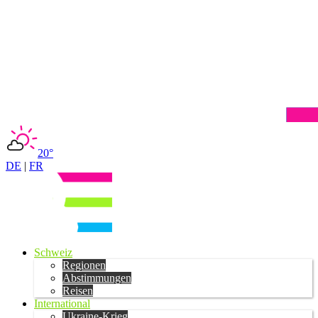
20°
DE
|
FR
Schweiz
Regionen
Abstimmungen
Reisen
International
Ukraine-Krieg