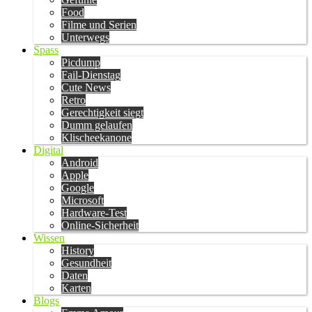
Food
Filme und Serien
Unterwegs
Spass
Picdump
Fail-Dienstag
Cute News
Retro
Gerechtigkeit siegt
Dumm gelaufen
Klischeekanone
Digital
Android
Apple
Google
Microsoft
Hardware-Test
Online-Sicherheit
Wissen
History
Gesundheit
Daten
Karten
Blogs