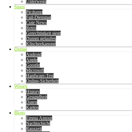
Unterwegs
Spass
Picdump
Fail-Dienstag
Cute News
Retro
Gerechtigkeit siegt
Dumm gelaufen
Klischeekanone
Digital
Android
Apple
Google
Microsoft
Hardware-Test
Online-Sicherheit
Wissen
History
Gesundheit
Daten
Karten
Blogs
Emma Amour
Nachtschicht
Rauszeit