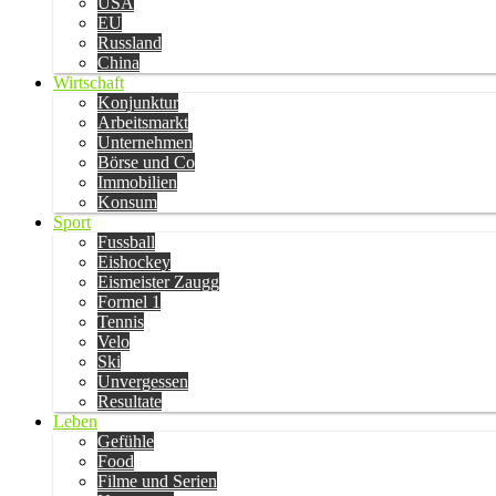
USA
EU
Russland
China
Wirtschaft
Konjunktur
Arbeitsmarkt
Unternehmen
Börse und Co
Immobilien
Konsum
Sport
Fussball
Eishockey
Eismeister Zaugg
Formel 1
Tennis
Velo
Ski
Unvergessen
Resultate
Leben
Gefühle
Food
Filme und Serien