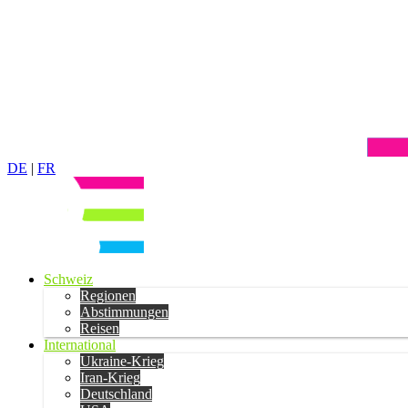
DE
|
FR
Schweiz
Regionen
Abstimmungen
Reisen
International
Ukraine-Krieg
Iran-Krieg
Deutschland