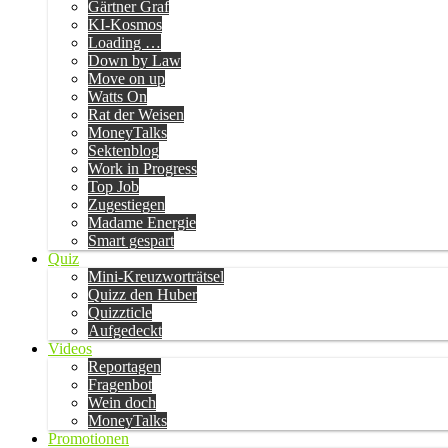
Gärtner Graf
KI-Kosmos
Loading …
Down by Law
Move on up
Watts On
Rat der Weisen
MoneyTalks
Sektenblog
Work in Progress
Top Job
Zugestiegen
Madame Energie
Smart gespart
Quiz
Mini-Kreuzworträtsel
Quizz den Huber
Quizzticle
Aufgedeckt
Videos
Reportagen
Fragenbot
Wein doch
MoneyTalks
Promotionen