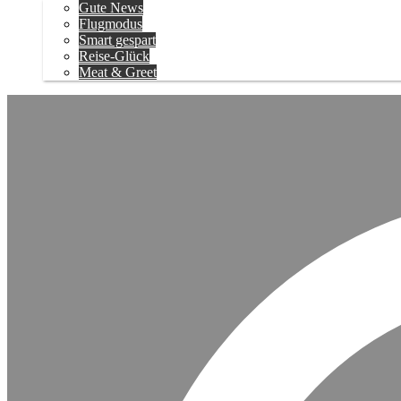
Gute News
Flugmodus
Smart gespart
Reise-Glück
Meat & Greet