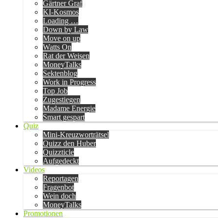
Gärtner Graf
KI-Kosmos
Loading …
Down by Law
Move on up
Watts On
Rat der Weisen
MoneyTalks
Sektenblog
Work in Progress
Top Job
Zugestiegen
Madame Energie
Smart gespart
Quiz
Mini-Kreuzworträtsel
Quizz den Huber
Quizzticle
Aufgedeckt
Videos
Reportagen
Fragenbot
Wein doch
MoneyTalks
Promotionen