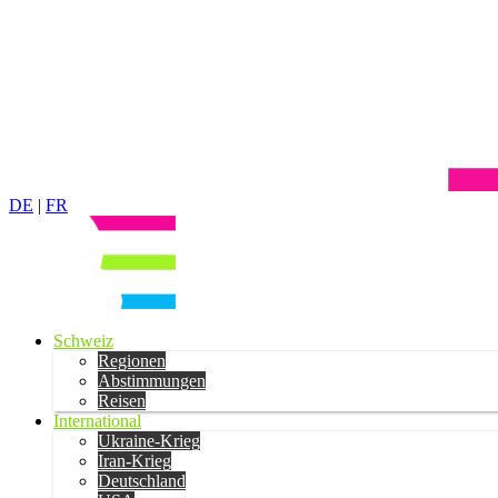
DE
|
FR
Schweiz
Regionen
Abstimmungen
Reisen
International
Ukraine-Krieg
Iran-Krieg
Deutschland