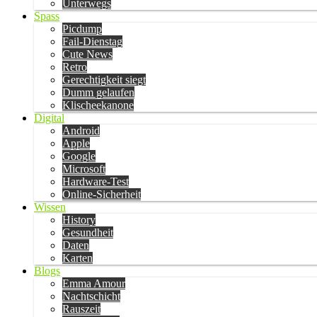
Unterwegs
Spass
Picdump
Fail-Dienstag
Cute News
Retro
Gerechtigkeit siegt
Dumm gelaufen
Klischeekanone
Digital
Android
Apple
Google
Microsoft
Hardware-Test
Online-Sicherheit
Wissen
History
Gesundheit
Daten
Karten
Blogs
Emma Amour
Nachtschicht
Rauszeit