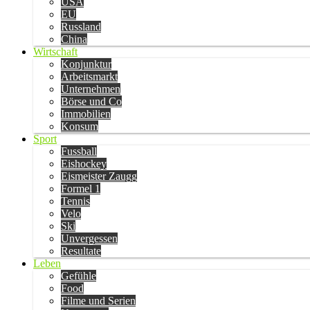
USA
EU
Russland
China
Wirtschaft
Konjunktur
Arbeitsmarkt
Unternehmen
Börse und Co
Immobilien
Konsum
Sport
Fussball
Eishockey
Eismeister Zaugg
Formel 1
Tennis
Velo
Ski
Unvergessen
Resultate
Leben
Gefühle
Food
Filme und Serien