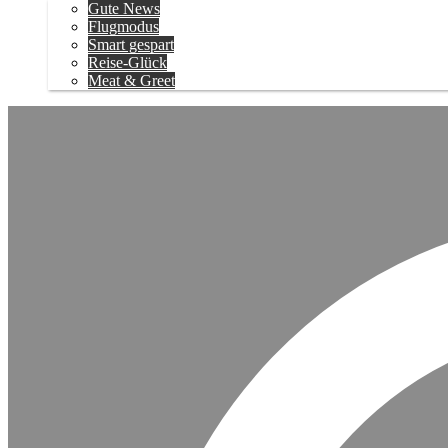
Gute News
Flugmodus
Smart gespart
Reise-Glück
Meat & Greet