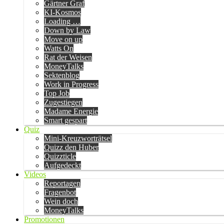
Gärtner Graf
KI-Kosmos
Loading …
Down by Law
Move on up
Watts On
Rat der Weisen
MoneyTalks
Sektenblog
Work in Progress
Top Job
Zugestiegen
Madame Energie
Smart gespart
Quiz
Mini-Kreuzworträtsel
Quizz den Huber
Quizzticle
Aufgedeckt
Videos
Reportagen
Fragenbot
Wein doch
MoneyTalks
Promotionen