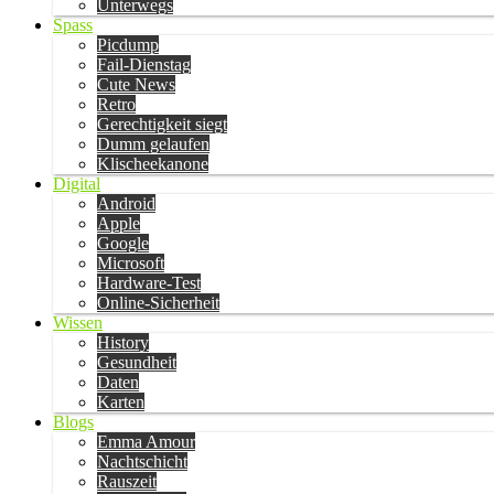
Unterwegs
Spass
Picdump
Fail-Dienstag
Cute News
Retro
Gerechtigkeit siegt
Dumm gelaufen
Klischeekanone
Digital
Android
Apple
Google
Microsoft
Hardware-Test
Online-Sicherheit
Wissen
History
Gesundheit
Daten
Karten
Blogs
Emma Amour
Nachtschicht
Rauszeit