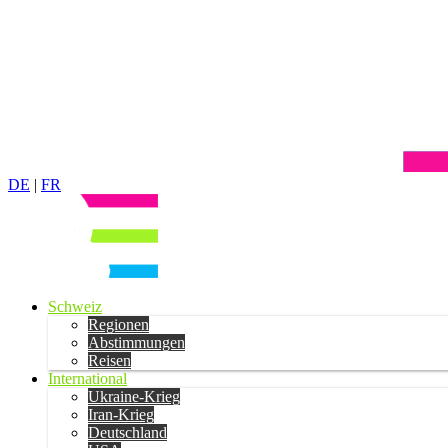
DE
|
FR
Schweiz
Regionen
Abstimmungen
Reisen
International
Ukraine-Krieg
Iran-Krieg
Deutschland