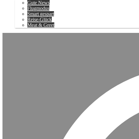
Gute News
Flugmodus
Smart gespart
Reise-Glück
Meat & Greet