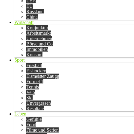
USA
EU
Russland
China
Wirtschaft
Konjunktur
Arbeitsmarkt
Unternehmen
Börse und Co
Immobilien
Konsum
Sport
Fussball
Eishockey
Eismeister Zaugg
Formel 1
Tennis
Velo
Ski
Unvergessen
Resultate
Leben
Gefühle
Food
Filme und Serien