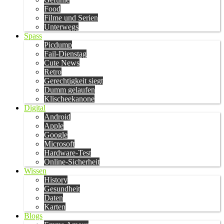
Food
Filme und Serien
Unterwegs
Spass
Picdump
Fail-Dienstag
Cute News
Retro
Gerechtigkeit siegt
Dumm gelaufen
Klischeekanone
Digital
Android
Apple
Google
Microsoft
Hardware-Test
Online-Sicherheit
Wissen
History
Gesundheit
Daten
Karten
Blogs