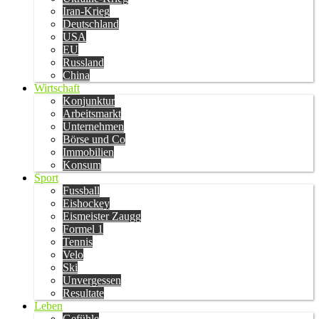
Iran-Krieg
Deutschland
USA
EU
Russland
China
Wirtschaft
Konjunktur
Arbeitsmarkt
Unternehmen
Börse und Co
Immobilien
Konsum
Sport
Fussball
Eishockey
Eismeister Zaugg
Formel 1
Tennis
Velo
Ski
Unvergessen
Resultate
Leben
Gefühle