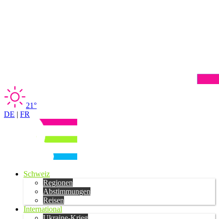
21°
DE
|
FR
Schweiz
Regionen
Abstimmungen
Reisen
International
Ukraine-Krieg