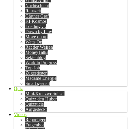
Emma Amour
Nachtschicht
Rauszeit
Gärtner Graf
KI-Kosmos
Loading …
Down by Law
Move on up
Watts On
Rat der Weisen
MoneyTalks
Sektenblog
Work in Progress
Top Job
Zugestiegen
Madame Energie
Smart gespart
Quiz
Mini-Kreuzworträtsel
Quizz den Huber
Quizzticle
Aufgedeckt
Videos
Reportagen
Fragenbot