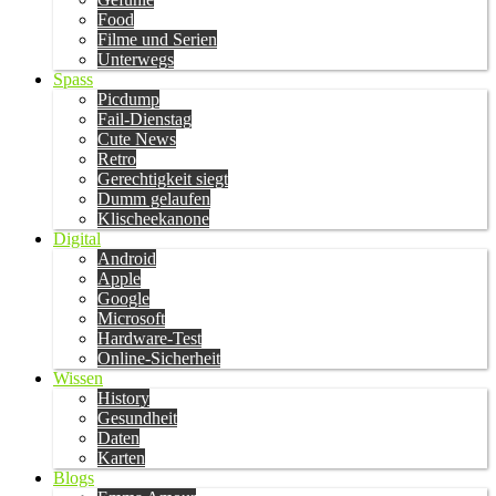
Food
Filme und Serien
Unterwegs
Spass
Picdump
Fail-Dienstag
Cute News
Retro
Gerechtigkeit siegt
Dumm gelaufen
Klischeekanone
Digital
Android
Apple
Google
Microsoft
Hardware-Test
Online-Sicherheit
Wissen
History
Gesundheit
Daten
Karten
Blogs