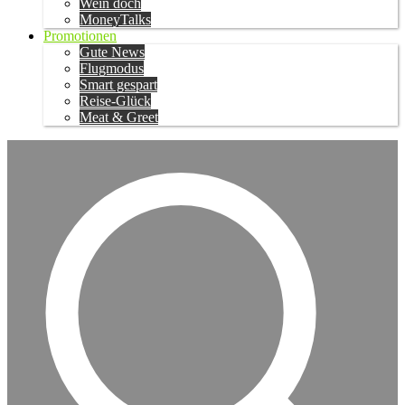
Wein doch
MoneyTalks
Promotionen
Gute News
Flugmodus
Smart gespart
Reise-Glück
Meat & Greet