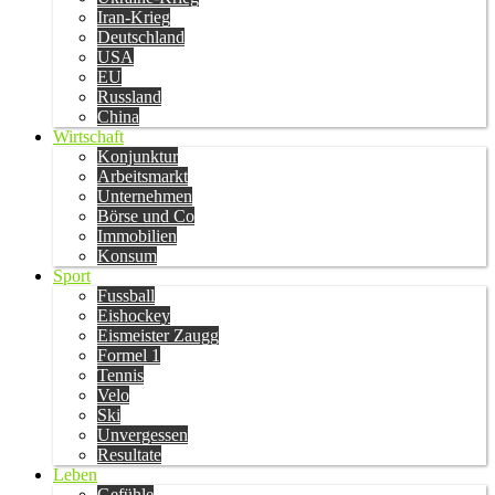
Iran-Krieg
Deutschland
USA
EU
Russland
China
Wirtschaft
Konjunktur
Arbeitsmarkt
Unternehmen
Börse und Co
Immobilien
Konsum
Sport
Fussball
Eishockey
Eismeister Zaugg
Formel 1
Tennis
Velo
Ski
Unvergessen
Resultate
Leben
Gefühle