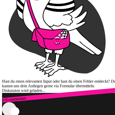
Hast du einen relevanten Input oder hast du einen Fehler entdeckt? D
kannst uns dein Anliegen gerne via Formular übermitteln.
Diskussion wird geladen...
0 Kommentare
Zum Login