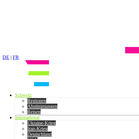
DE
|
FR
Schweiz
Regionen
Abstimmungen
Reisen
International
Ukraine-Krieg
Iran-Krieg
Deutschland