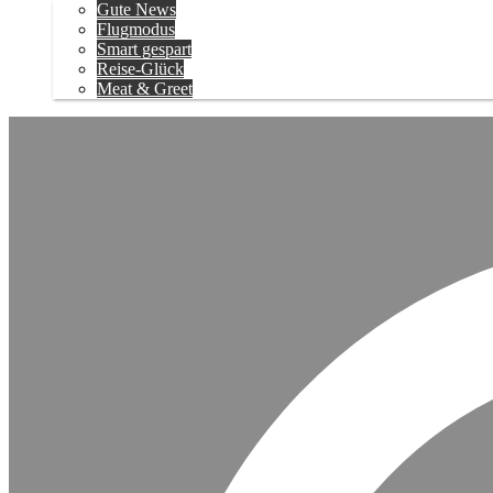
Gute News
Flugmodus
Smart gespart
Reise-Glück
Meat & Greet