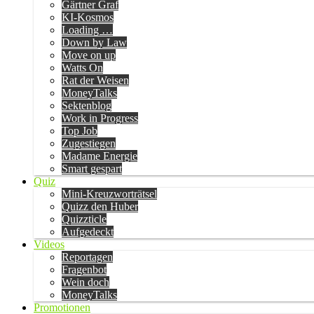
Gärtner Graf
KI-Kosmos
Loading …
Down by Law
Move on up
Watts On
Rat der Weisen
MoneyTalks
Sektenblog
Work in Progress
Top Job
Zugestiegen
Madame Energie
Smart gespart
Quiz
Mini-Kreuzworträtsel
Quizz den Huber
Quizzticle
Aufgedeckt
Videos
Reportagen
Fragenbot
Wein doch
MoneyTalks
Promotionen