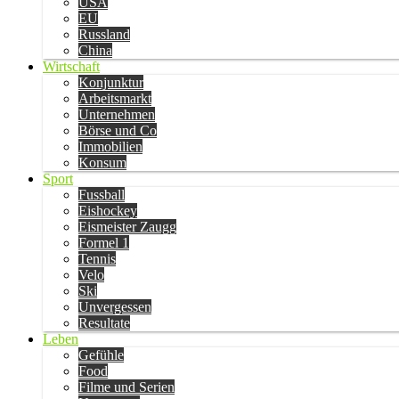
USA
EU
Russland
China
Wirtschaft
Konjunktur
Arbeitsmarkt
Unternehmen
Börse und Co
Immobilien
Konsum
Sport
Fussball
Eishockey
Eismeister Zaugg
Formel 1
Tennis
Velo
Ski
Unvergessen
Resultate
Leben
Gefühle
Food
Filme und Serien