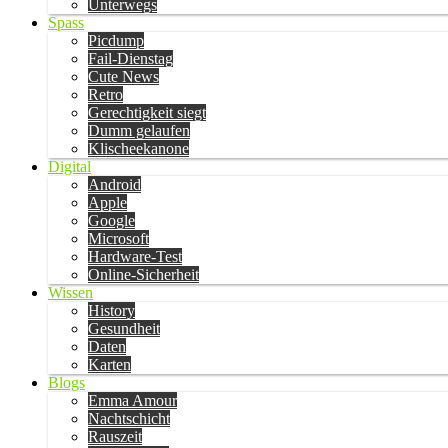
Unterwegs
Spass
Picdump
Fail-Dienstag
Cute News
Retro
Gerechtigkeit siegt
Dumm gelaufen
Klischeekanone
Digital
Android
Apple
Google
Microsoft
Hardware-Test
Online-Sicherheit
Wissen
History
Gesundheit
Daten
Karten
Blogs
Emma Amour
Nachtschicht
Rauszeit