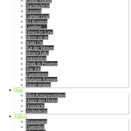
Emma Amour
Nachtschicht
Rauszeit
Gärtner Graf
KI-Kosmos
Loading …
Down by Law
Move on up
Watts On
Rat der Weisen
MoneyTalks
Sektenblog
Work in Progress
Top Job
Zugestiegen
Madame Energie
Smart gespart
Quiz
Mini-Kreuzworträtsel
Quizz den Huber
Quizzticle
Aufgedeckt
Videos
Reportagen
Fragenbot