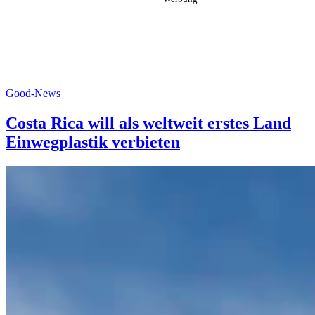
Good-News
Costa Rica will als weltweit erstes Land
Einwegplastik verbieten