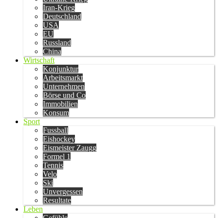
Iran-Krieg
Deutschland
USA
EU
Russland
China
Wirtschaft
Konjunktur
Arbeitsmarkt
Unternehmen
Börse und Co
Immobilien
Konsum
Sport
Fussball
Eishockey
Eismeister Zaugg
Formel 1
Tennis
Velo
Ski
Unvergessen
Resultate
Leben
Gefühle