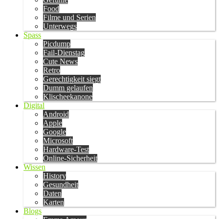
Food
Filme und Serien
Unterwegs
Spass
Picdump
Fail-Dienstag
Cute News
Retro
Gerechtigkeit siegt
Dumm gelaufen
Klischeekanone
Digital
Android
Apple
Google
Microsoft
Hardware-Test
Online-Sicherheit
Wissen
History
Gesundheit
Daten
Karten
Blogs