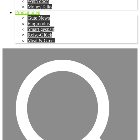
Wein doch
MoneyTalks
Promotionen
Gute News
Flugmodus
Smart gespart
Reise-Glück
Meat & Greet