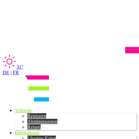
31°
DE
|
FR
Schweiz
Regionen
Abstimmungen
Reisen
International
Ukraine-Krieg