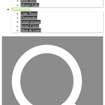
Wein doch
MoneyTalks
Promotionen
Gute News
Flugmodus
Smart gespart
Reise-Glück
Meat & Greet