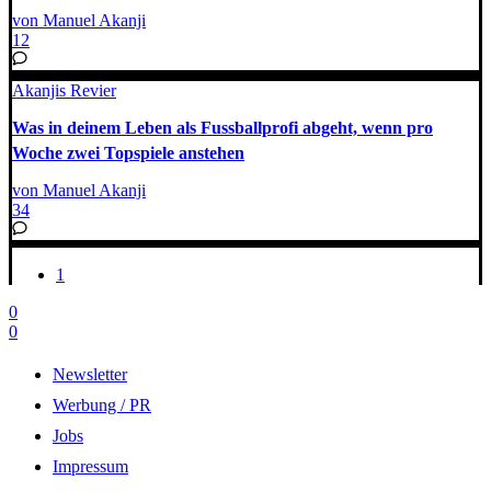
von Manuel Akanji
12
Akanjis Revier
Was in deinem Leben als Fussballprofi abgeht, wenn pro
Woche zwei Topspiele anstehen
von Manuel Akanji
34
1
0
0
Newsletter
Werbung / PR
Jobs
Impressum