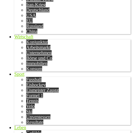
Iran-Krieg
Deutschland
USA
EU
Russland
China
Wirtschaft
Konjunktur
Arbeitsmarkt
Unternehmen
Börse und Co
Immobilien
Konsum
Sport
Fussball
Eishockey
Eismeister Zaugg
Formel 1
Tennis
Velo
Ski
Unvergessen
Resultate
Leben
Gefühle