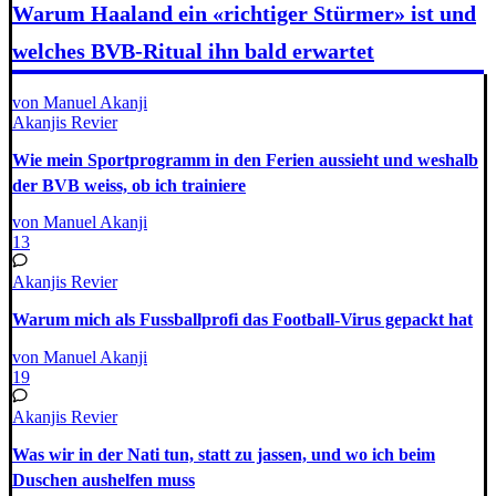
Warum Haaland ein «richtiger Stürmer» ist und
welches BVB-Ritual ihn bald erwartet
von Manuel Akanji
Akanjis Revier
Wie mein Sportprogramm in den Ferien aussieht und weshalb
der BVB weiss, ob ich trainiere
von Manuel Akanji
13
Akanjis Revier
Warum mich als Fussballprofi das Football-Virus gepackt hat
von Manuel Akanji
19
Akanjis Revier
Was wir in der Nati tun, statt zu jassen, und wo ich beim
Duschen aushelfen muss