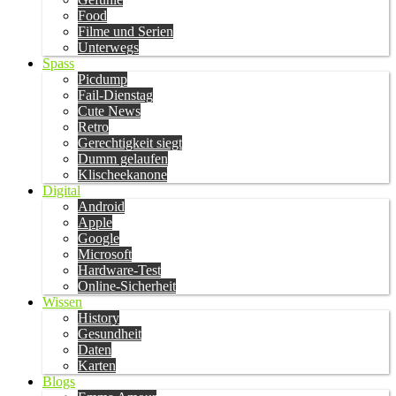
Food
Filme und Serien
Unterwegs
Spass
Picdump
Fail-Dienstag
Cute News
Retro
Gerechtigkeit siegt
Dumm gelaufen
Klischeekanone
Digital
Android
Apple
Google
Microsoft
Hardware-Test
Online-Sicherheit
Wissen
History
Gesundheit
Daten
Karten
Blogs