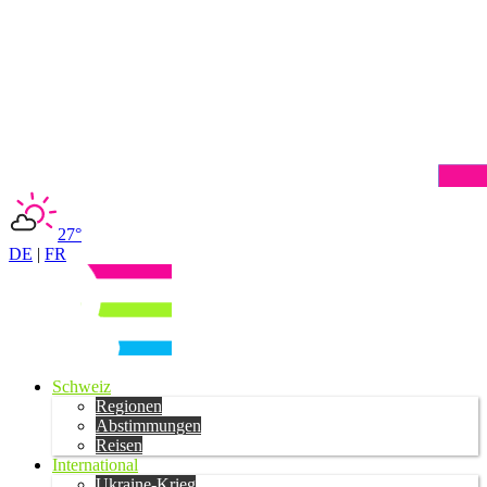
27°
DE
|
FR
Schweiz
Regionen
Abstimmungen
Reisen
International
Ukraine-Krieg