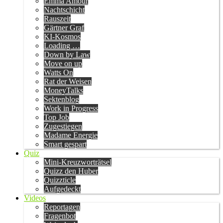
Emma Amour
Nachtschicht
Rauszeit
Gärtner Graf
KI-Kosmos
Loading …
Down by Law
Move on up
Watts On
Rat der Weisen
MoneyTalks
Sektenblog
Work in Progress
Top Job
Zugestiegen
Madame Energie
Smart gespart
Quiz
Mini-Kreuzworträtsel
Quizz den Huber
Quizzticle
Aufgedeckt
Videos
Reportagen
Fragenbot