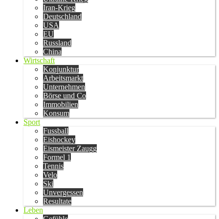
Iran-Krieg
Deutschland
USA
EU
Russland
China
Wirtschaft
Konjunktur
Arbeitsmarkt
Unternehmen
Börse und Co
Immobilien
Konsum
Sport
Fussball
Eishockey
Eismeister Zaugg
Formel 1
Tennis
Velo
Ski
Unvergessen
Resultate
Leben
Gefühle