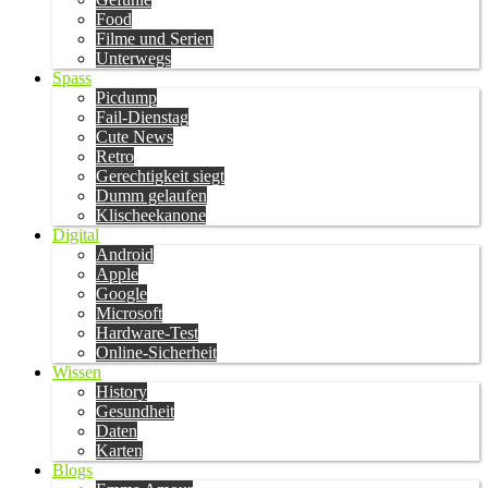
Food
Filme und Serien
Unterwegs
Spass
Picdump
Fail-Dienstag
Cute News
Retro
Gerechtigkeit siegt
Dumm gelaufen
Klischeekanone
Digital
Android
Apple
Google
Microsoft
Hardware-Test
Online-Sicherheit
Wissen
History
Gesundheit
Daten
Karten
Blogs