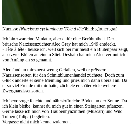
Narzisse
(Narcissus cyclamineus 'Tête à tête')
bild: gärtner graf
Ich bin zwar eine Miniatur, aber dafür eine Berühmtheit. Der
britische Narzissenzüchter Alec Gray hat mich 1949 entdeckt.
«Tête-à-tête» heisse ich, weil sich bei mir meist ein Blütenpaar zeigt,
also zwei Blüten an einem Stiel. Deshalb hat mich Alec vermutlich
von Anfang an so genannt.
Alec fand an mir zuerst wenig Gefallen, weil er grössere
Narzissensorten für den Schnittblumenhandel züchtete. Doch zum
Glück änderte er seine Meinung und pries mich dann überall an. Da
er so viel Freude mit mir hatte, züchtete er später viele weitere
Zwergnarzissensorten.
Ich bevorzuge feuchte und nährstoffreiche Böden an der Sonne. Da
ich klein bleibe, kannst du mich gut in einen Steingarten pflanzen.
Gerne lasse ich mich von Traubenhyazinthen (Muscari) und Wild-
Tulpen (Tulipa) begleiten.
Verpasse nicht mich
kennenzulernen
.