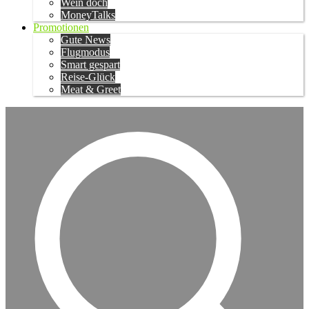
Wein doch
MoneyTalks
Promotionen
Gute News
Flugmodus
Smart gespart
Reise-Glück
Meat & Greet