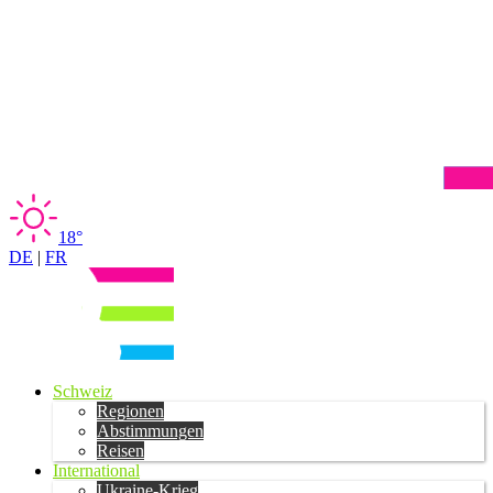
18°
DE
|
FR
Schweiz
Regionen
Abstimmungen
Reisen
International
Ukraine-Krieg