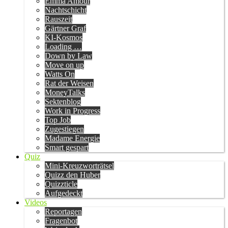
Emma Amour
Nachtschicht
Rauszeit
Gärtner Graf
KI-Kosmos
Loading …
Down by Law
Move on up
Watts On
Rat der Weisen
MoneyTalks
Sektenblog
Work in Progress
Top Job
Zugestiegen
Madame Energie
Smart gespart
Quiz
Mini-Kreuzworträtsel
Quizz den Huber
Quizzticle
Aufgedeckt
Videos
Reportagen
Fragenbot