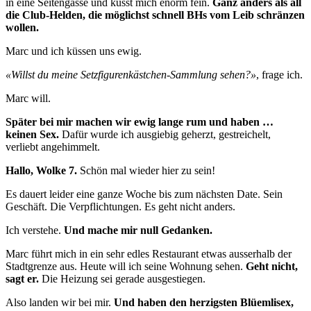
in eine Seitengasse und küsst mich enorm fein.
Ganz anders als all
die Club-Helden, die möglichst schnell BHs vom Leib schränzen
wollen.
Marc und ich küssen uns ewig.
«Willst du meine Setzfigurenkästchen-Sammlung sehen?»
, frage ich.
Marc will.
Später bei mir machen wir ewig lange rum und haben …
keinen Sex.
Dafür wurde ich ausgiebig geherzt, gestreichelt,
verliebt angehimmelt.
Hallo, Wolke 7.
Schön mal wieder hier zu sein!
Es dauert leider eine ganze Woche bis zum nächsten Date. Sein
Geschäft. Die Verpflichtungen. Es geht nicht anders.
Ich verstehe.
Und mache mir null Gedanken.
Marc führt mich in ein sehr edles Restaurant etwas ausserhalb der
Stadtgrenze aus. Heute will ich seine Wohnung sehen.
Geht nicht,
sagt er.
Die Heizung sei gerade ausgestiegen.
Also landen wir bei mir.
Und haben den herzigsten Blüemlisex,