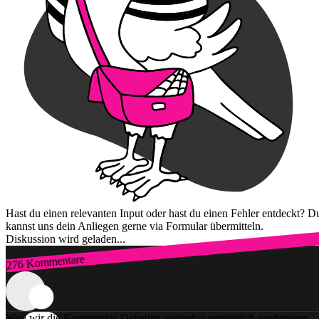
Hast du einen relevanten Input oder hast du einen Fehler entdeckt? D
kannst uns dein Anliegen gerne via Formular übermitteln.
Diskussion wird geladen...
276 Kommentare
Zum Login
Weil wir die Kommentar-Debatten weiterhin persönlich moderieren