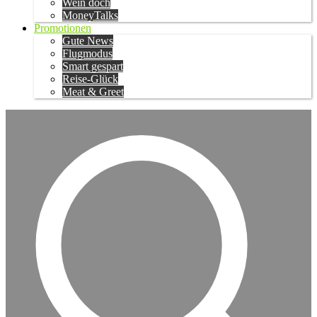
Wein doch
MoneyTalks
Promotionen
Gute News
Flugmodus
Smart gespart
Reise-Glück
Meat & Greet