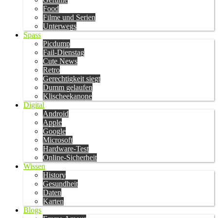
Food
Filme und Serien
Unterwegs
Spass
Picdump
Fail-Dienstag
Cute News
Retro
Gerechtigkeit siegt
Dumm gelaufen
Klischeekanone
Digital
Android
Apple
Google
Microsoft
Hardware-Test
Online-Sicherheit
Wissen
History
Gesundheit
Daten
Karten
Blogs