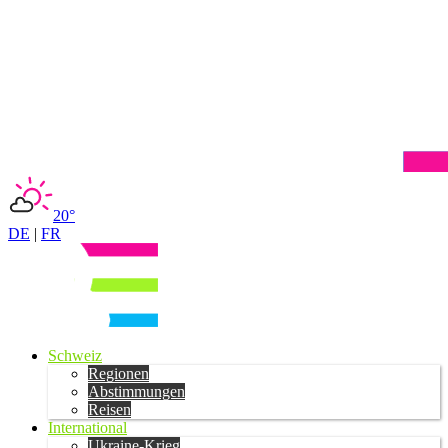
20°
DE
|
FR
Schweiz
Regionen
Abstimmungen
Reisen
International
Ukraine-Krieg