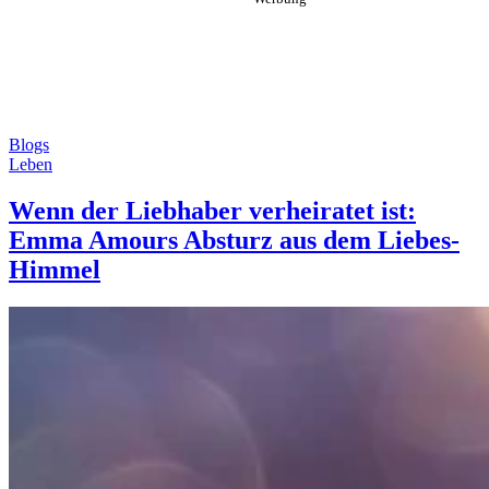
Blogs
Leben
Wenn der Liebhaber verheiratet ist:
Emma Amours Absturz aus dem Liebes-
Himmel