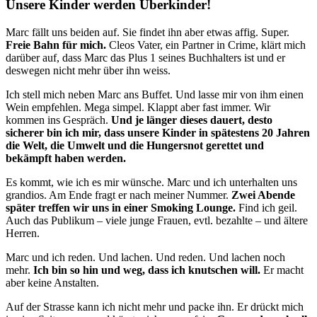
Unsere Kinder werden Überkinder!
Marc fällt uns beiden auf. Sie findet ihn aber etwas affig. Super.
Freie Bahn für mich.
Cleos Vater, ein Partner in Crime, klärt mich
darüber auf, dass Marc das Plus 1 seines Buchhalters ist und er
deswegen nicht mehr über ihn weiss.
Ich stell mich neben Marc ans Buffet. Und lasse mir von ihm einen
Wein empfehlen. Mega simpel. Klappt aber fast immer. Wir
kommen ins Gespräch.
Und je länger dieses dauert, desto
sicherer bin ich mir, dass unsere Kinder in spätestens 20 Jahren
die Welt, die Umwelt und die Hungersnot gerettet und
bekämpft haben werden.
Es kommt, wie ich es mir wünsche. Marc und ich unterhalten uns
grandios. Am Ende fragt er nach meiner Nummer.
Zwei Abende
später treffen wir uns in einer Smoking Lounge.
Find ich geil.
Auch das Publikum – viele junge Frauen, evtl. bezahlte – und ältere
Herren.
Marc und ich reden. Und lachen. Und reden. Und lachen noch
mehr.
Ich bin so hin und weg, dass ich knutschen will.
Er macht
aber keine Anstalten.
Auf der Strasse kann ich nicht mehr und packe ihn. Er drückt mich