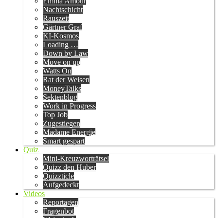
Emma Amour
Nachtschicht
Rauszeit
Gärtner Graf
KI-Kosmos
Loading …
Down by Law
Move on up
Watts On
Rat der Weisen
MoneyTalks
Sektenblog
Work in Progress
Top Job
Zugestiegen
Madame Energie
Smart gespart
Quiz
Mini-Kreuzworträtsel
Quizz den Huber
Quizzticle
Aufgedeckt
Videos
Reportagen
Fragenbot