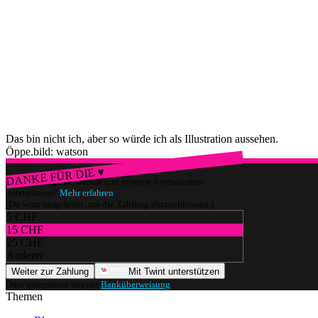
Das bin nicht ich, aber so würde ich als Illustration aussehen.
Öppe.
bild: watson
DANKE FÜR DIE ♥
Würdest du gerne watson und unseren Journalismus
unterstützen?
Mehr erfahren
(Du wirst umgeleitet, um die Zahlung abzuschliessen.)
5 CHF
15 CHF
25 CHF
Anderer
Weiter zur Zahlung
Mit Twint unterstützen
Oder unterstütze uns per
Banküberweisung
.
Themen