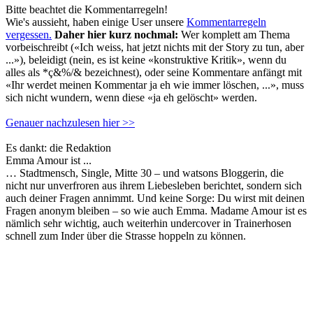
Bitte beachtet die Kommentarregeln!
Wie's aussieht, haben einige User unsere
Kommentarregeln
vergessen.
Daher hier kurz nochmal:
Wer komplett am Thema
vorbeischreibt («Ich weiss, hat jetzt nichts mit der Story zu tun, aber
...»), beleidigt (nein, es ist keine «konstruktive Kritik», wenn du
alles als *ç&%/& bezeichnest), oder seine Kommentare anfängt mit
«Ihr werdet meinen Kommentar ja eh wie immer löschen, ...», muss
sich nicht wundern, wenn diese «ja eh gelöscht» werden.
Genauer nachzulesen hier >>
Es dankt: die Redaktion
Emma Amour ist ...
… Stadtmensch, Single, Mitte 30 – und watsons Bloggerin, die
nicht nur unverfroren aus ihrem Liebesleben berichtet, sondern sich
auch deiner Fragen annimmt. Und keine Sorge: Du wirst mit deinen
Fragen anonym bleiben – so wie auch Emma. Madame Amour ist es
nämlich sehr wichtig, auch weiterhin undercover in Trainerhosen
schnell zum Inder über die Strasse hoppeln zu können.