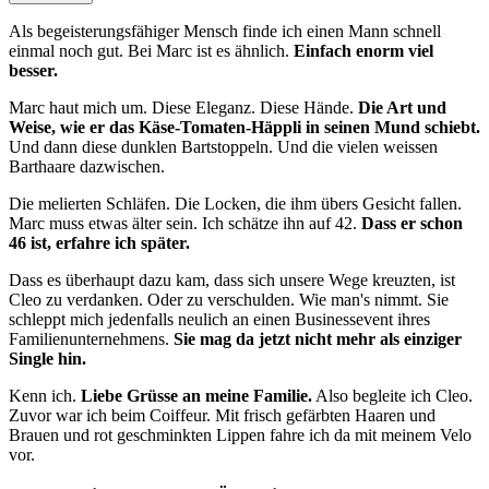
Als begeisterungsfähiger Mensch finde ich einen Mann schnell
einmal noch gut. Bei Marc ist es ähnlich.
Einfach enorm viel
besser.
Marc haut mich um. Diese Eleganz. Diese Hände.
Die Art und
Weise, wie er das Käse-Tomaten-Häppli in seinen Mund schiebt.
Und dann diese dunklen Bartstoppeln. Und die vielen weissen
Barthaare dazwischen.
Die melierten Schläfen. Die Locken, die ihm übers Gesicht fallen.
Marc muss etwas älter sein. Ich schätze ihn auf 42.
Dass er schon
46 ist, erfahre ich später.
Dass es überhaupt dazu kam, dass sich unsere Wege kreuzten, ist
Cleo zu verdanken. Oder zu verschulden. Wie man's nimmt. Sie
schleppt mich jedenfalls neulich an einen Businessevent ihres
Familienunternehmens.
Sie mag da jetzt nicht mehr als einziger
Single hin.
Kenn ich.
Liebe Grüsse an meine Familie.
Also begleite ich Cleo.
Zuvor war ich beim Coiffeur. Mit frisch gefärbten Haaren und
Brauen und rot geschminkten Lippen fahre ich da mit meinem Velo
vor.