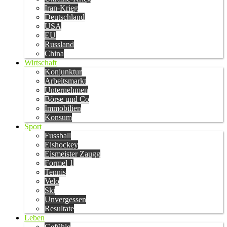
Iran-Krieg
Deutschland
USA
EU
Russland
China
Wirtschaft
Konjunktur
Arbeitsmarkt
Unternehmen
Börse und Co
Immobilien
Konsum
Sport
Fussball
Eishockey
Eismeister Zaugg
Formel 1
Tennis
Velo
Ski
Unvergessen
Resultate
Leben
Gefühle