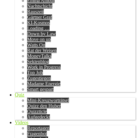
Emma Amour
Nachtschicht
Rauszeit
Gärtner Graf
KI-Kosmos
Loading …
Down by Law
Move on up
Watts On
Rat der Weisen
MoneyTalks
Sektenblog
Work in Progress
Top Job
Zugestiegen
Madame Energie
Smart gespart
Quiz
Mini-Kreuzworträtsel
Quizz den Huber
Quizzticle
Aufgedeckt
Videos
Reportagen
Fragenbot