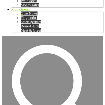
Wein doch
MoneyTalks
Promotionen
Gute News
Flugmodus
Smart gespart
Reise-Glück
Meat & Greet