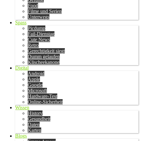
Food
Filme und Serien
Unterwegs
Spass
Picdump
Fail-Dienstag
Cute News
Retro
Gerechtigkeit siegt
Dumm gelaufen
Klischeekanone
Digital
Android
Apple
Google
Microsoft
Hardware-Test
Online-Sicherheit
Wissen
History
Gesundheit
Daten
Karten
Blogs