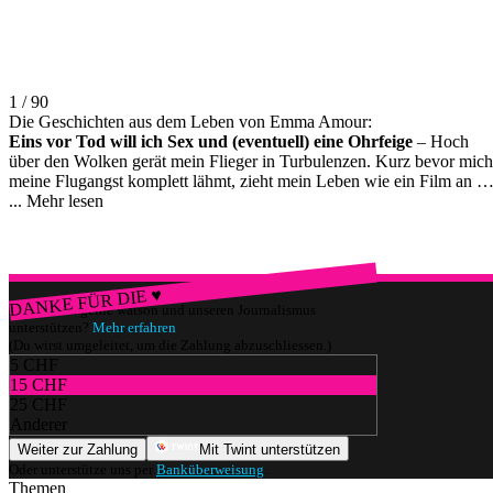
1 / 90
Die Geschichten aus dem Leben von Emma Amour:
Eins vor Tod will ich Sex und (eventuell) eine Ohrfeige
– Hoch
über den Wolken gerät mein Flieger in Turbulenzen. Kurz bevor mich
meine Flugangst komplett lähmt, zieht mein Leben wie ein Film an mi
vorbei – (sehr) skurrile Szenen inklusive.
...
Mehr lesen
Weiterlesen >>
DANKE FÜR DIE ♥
Würdest du gerne watson und unseren Journalismus
unterstützen?
Mehr erfahren
(Du wirst umgeleitet, um die Zahlung abzuschliessen.)
5 CHF
15 CHF
25 CHF
Anderer
Weiter zur Zahlung
Mit Twint unterstützen
Oder unterstütze uns per
Banküberweisung
.
Themen