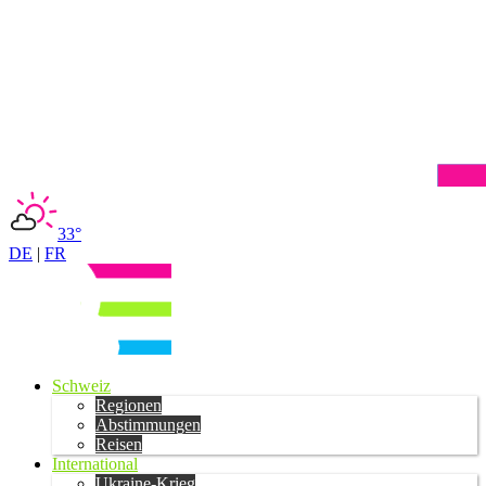
33°
DE
|
FR
Schweiz
Regionen
Abstimmungen
Reisen
International
Ukraine-Krieg