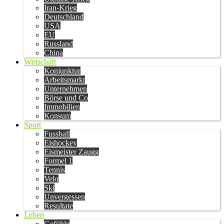
Iran-Krieg
Deutschland
USA
EU
Russland
China
Wirtschaft
Konjunktur
Arbeitsmarkt
Unternehmen
Börse und Co
Immobilien
Konsum
Sport
Fussball
Eishockey
Eismeister Zaugg
Formel 1
Tennis
Velo
Ski
Unvergessen
Resultate
Leben
Gefühle