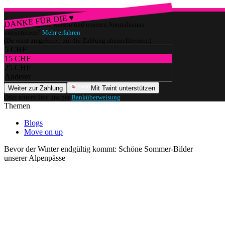
DANKE FÜR DIE ♥
Würdest du gerne watson und unseren Journalismus
unterstützen?
Mehr erfahren
(Du wirst umgeleitet, um die Zahlung abzuschliessen.)
5 CHF
15 CHF
25 CHF
Anderer
Weiter zur Zahlung
Mit Twint unterstützen
Oder unterstütze uns per
Banküberweisung
.
Themen
Blogs
Move on up
Bevor der Winter endgültig kommt: Schöne Sommer-Bilder
unserer Alpenpässe