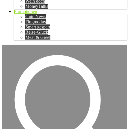
Wein doch
MoneyTalks
Promotionen
Gute News
Flugmodus
Smart gespart
Reise-Glück
Meat & Greet