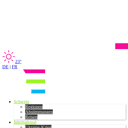
23°
DE
|
FR
Schweiz
Regionen
Abstimmungen
Reisen
International
Ukraine-Krieg