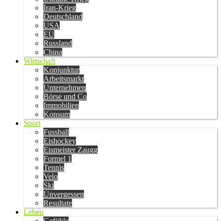
Iran-Krieg
Deutschland
USA
EU
Russland
China
Wirtschaft
Konjunktur
Arbeitsmarkt
Unternehmen
Börse und Co
Immobilien
Konsum
Sport
Fussball
Eishockey
Eismeister Zaugg
Formel 1
Tennis
Velo
Ski
Unvergessen
Resultate
Leben
Gefühle