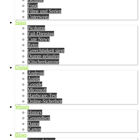
Food
Filme und Serien
Unterwegs
Spass
Picdump
Fail-Dienstag
Cute News
Retro
Gerechtigkeit siegt
Dumm gelaufen
Klischeekanone
Digital
Android
Apple
Google
Microsoft
Hardware-Test
Online-Sicherheit
Wissen
History
Gesundheit
Daten
Karten
Blogs