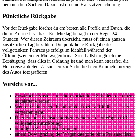
persönlichen Sachen. Dazu hast du eine Hausratversicherung.
Pünktliche Rückgabe
Vor der Rückgabe löschst du am besten alle Profile und Daten, die
du im Auto erfasst hast. Ein Miettag beträgt in der Regel 24
Stunden. Wer diesen Zeitraum überzieht, muss oft einen ganzen
zusätzlichen Tag bezahlen. Die pünktliche Rückgabe des
vollgetankten Fahrzeugs erfolgt im Idealfall während der
Öffnungszeiten der Mietwagenfirma. So erhältst du gleich die
Bestätigung, dass alles in Ordnung ist und man kann stressfrei die
Heimreise antreten. Ansonsten zur Sicherheit den Kilometeranzeiger
des Autos fotografieren.
Vorsicht vor...
Zusätzliche Kosten für schon vorhandene Schäden, die einem
angelastet werden
Wenn die hinterlegte Kaution nicht mehr auffindbar ist oder
vergessen geht.
Überteuerten Treibstoffpreisen, wenn man den Wagen nicht
vollgetankt zurückbringt
unnötigen Zusatzversicherungen
einem Downgrading der Wagenkategorie ohne Preisnachlass