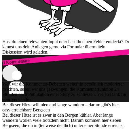
Hast du einen relevanten Input oder hast du einen Fehler entdeckt? D
kannst uns dein Anliegen gerne via Formular übermitteln.
Diskussion wird geladen...
0 Kommentare
Zum Login
Weil wir die Kommentar-Debatten weiterhin persönlich moderieren
möchten, sehen wir uns gezwungen, die Kommentarfunktion 24
Stunden nach Publikation einer Story zu schliessen. Vielen Dank für
dein Verständnis!
Bei dieser Hitze will niemand lange wandern – darum gibt's hier
easy erreichbare Bergseen
Bei dieser Hitze ist es zwar in den Bergen kühler. Aber lange
wandern wollen viele trotzdem nicht. Darum kommen hier sieben
Bergseen, die du in (teilweise deutlich) unter einer Stunde erreichst.