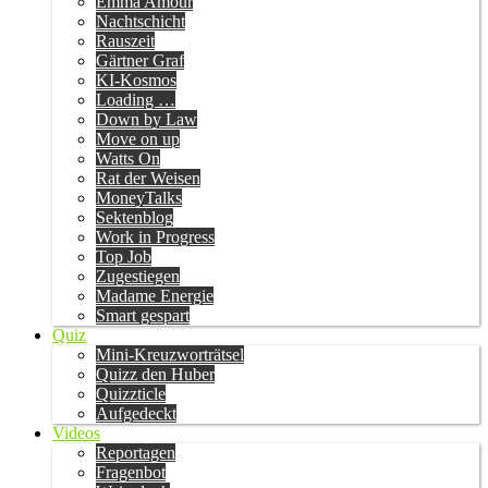
Emma Amour
Nachtschicht
Rauszeit
Gärtner Graf
KI-Kosmos
Loading …
Down by Law
Move on up
Watts On
Rat der Weisen
MoneyTalks
Sektenblog
Work in Progress
Top Job
Zugestiegen
Madame Energie
Smart gespart
Quiz
Mini-Kreuzworträtsel
Quizz den Huber
Quizzticle
Aufgedeckt
Videos
Reportagen
Fragenbot