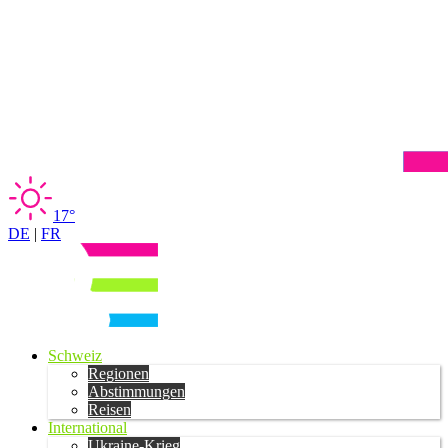
17°
DE
|
FR
Schweiz
Regionen
Abstimmungen
Reisen
International
Ukraine-Krieg