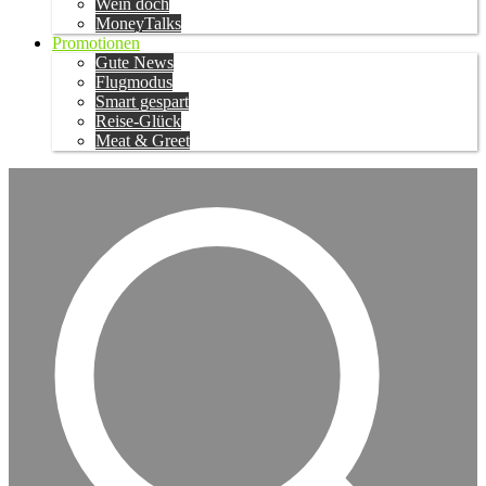
Wein doch
MoneyTalks
Promotionen
Gute News
Flugmodus
Smart gespart
Reise-Glück
Meat & Greet