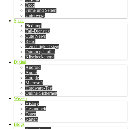
Food
Filme und Serien
Unterwegs
Spass
Picdump
Fail-Dienstag
Cute News
Retro
Gerechtigkeit siegt
Dumm gelaufen
Klischeekanone
Digital
Android
Apple
Google
Microsoft
Hardware-Test
Online-Sicherheit
Wissen
History
Gesundheit
Daten
Karten
Blogs