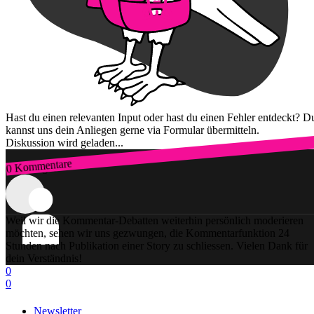
Hast du einen relevanten Input oder hast du einen Fehler entdeckt? D
kannst uns dein Anliegen gerne via Formular übermitteln.
Diskussion wird geladen...
0 Kommentare
Zum Login
Weil wir die Kommentar-Debatten weiterhin persönlich moderieren
möchten, sehen wir uns gezwungen, die Kommentarfunktion 24
Stunden nach Publikation einer Story zu schliessen. Vielen Dank für
dein Verständnis!
0
0
Newsletter