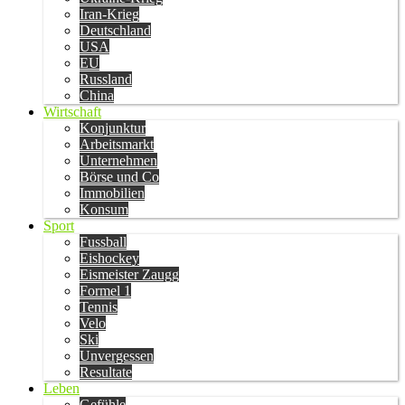
Iran-Krieg
Deutschland
USA
EU
Russland
China
Wirtschaft
Konjunktur
Arbeitsmarkt
Unternehmen
Börse und Co
Immobilien
Konsum
Sport
Fussball
Eishockey
Eismeister Zaugg
Formel 1
Tennis
Velo
Ski
Unvergessen
Resultate
Leben
Gefühle