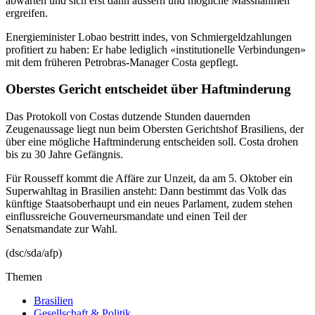
abwarten und sich erst dann äussern und mögliche Massnahmen
ergreifen.
Energieminister Lobao bestritt indes, von Schmiergeldzahlungen
profitiert zu haben: Er habe lediglich «institutionelle Verbindungen»
mit dem früheren Petrobras-Manager Costa gepflegt.
Oberstes Gericht entscheidet über Haftminderung
Das Protokoll von Costas dutzende Stunden dauernden
Zeugenaussage liegt nun beim Obersten Gerichtshof Brasiliens, der
über eine mögliche Haftminderung entscheiden soll. Costa drohen
bis zu 30 Jahre Gefängnis.
Für Rousseff kommt die Affäre zur Unzeit, da am 5. Oktober ein
Superwahltag in Brasilien ansteht: Dann bestimmt das Volk das
künftige Staatsoberhaupt und ein neues Parlament, zudem stehen
einflussreiche Gouverneursmandate und einen Teil der
Senatsmandate zur Wahl.
(dsc/sda/afp)
Themen
Brasilien
Gesellschaft & Politik