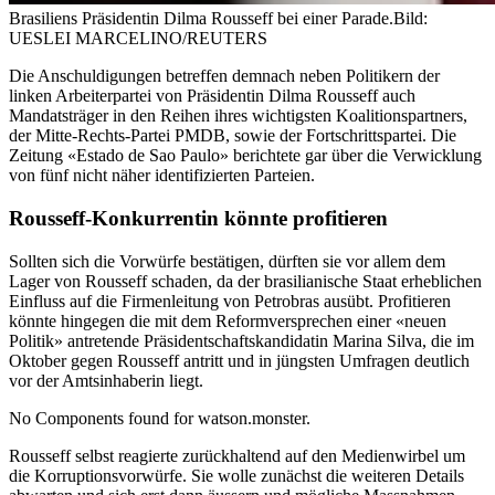
Brasiliens Präsidentin Dilma Rousseff bei einer Parade.
Bild:
UESLEI MARCELINO/REUTERS
Die Anschuldigungen betreffen demnach neben Politikern der
linken Arbeiterpartei von Präsidentin Dilma Rousseff auch
Mandatsträger in den Reihen ihres wichtigsten Koalitionspartners,
der Mitte-Rechts-Partei PMDB, sowie der Fortschrittspartei. Die
Zeitung «Estado de Sao Paulo» berichtete gar über die Verwicklung
von fünf nicht näher identifizierten Parteien.
Rousseff-Konkurrentin könnte profitieren
Sollten sich die Vorwürfe bestätigen, dürften sie vor allem dem
Lager von Rousseff schaden, da der brasilianische Staat erheblichen
Einfluss auf die Firmenleitung von Petrobras ausübt. Profitieren
könnte hingegen die mit dem Reformversprechen einer «neuen
Politik» antretende Präsidentschaftskandidatin Marina Silva, die im
Oktober gegen Rousseff antritt und in jüngsten Umfragen deutlich
vor der Amtsinhaberin liegt.
No Components found for watson.monster.
Rousseff selbst reagierte zurückhaltend auf den Medienwirbel um
die Korruptionsvorwürfe. Sie wolle zunächst die weiteren Details