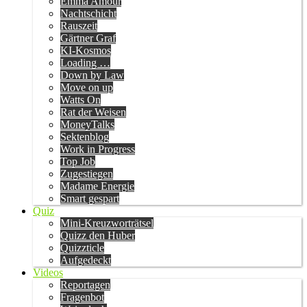
Emma Amour
Nachtschicht
Rauszeit
Gärtner Graf
KI-Kosmos
Loading …
Down by Law
Move on up
Watts On
Rat der Weisen
MoneyTalks
Sektenblog
Work in Progress
Top Job
Zugestiegen
Madame Energie
Smart gespart
Quiz
Mini-Kreuzworträtsel
Quizz den Huber
Quizzticle
Aufgedeckt
Videos
Reportagen
Fragenbot