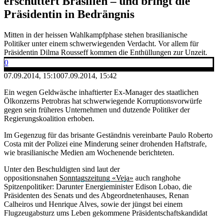
erschüttert Brasilien – und bringt die
Präsidentin in Bedrängnis
Mitten in der heissen Wahlkampfphase stehen brasilianische
Politiker unter einem schwerwiegenden Verdacht. Vor allem für
Präsidentin Dilma Rousseff kommen die Enthüllungen zur Unzeit.
0
07.09.2014, 15:10
07.09.2014, 15:42
Ein wegen Geldwäsche inhaftierter Ex-Manager des staatlichen
Ölkonzerns Petrobras hat schwerwiegende Korruptionsvorwürfe
gegen sein früheres Unternehmen und dutzende Politiker der
Regierungskoalition erhoben.
Im Gegenzug für das brisante Geständnis vereinbarte Paulo Roberto
Costa mit der Polizei eine Minderung seiner drohenden Haftstrafe,
wie brasilianische Medien am Wochenende berichteten.
Unter den Beschuldigten sind laut der
oppositionsnahen
Sonntagszeitung «Veja»
auch ranghohe
Spitzenpolitiker: Darunter Energieminister Edison Lobao, die
Präsidenten des Senats und des Abgeordnetenhauses, Renan
Calheiros und Henrique Alves, sowie der jüngst bei einem
Flugzeugabsturz ums Leben gekommene Präsidentschaftskandidat