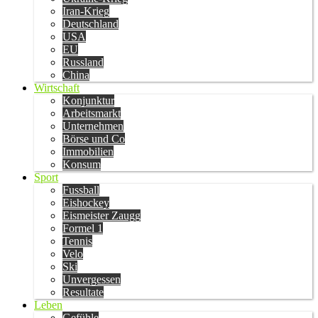
Iran-Krieg
Deutschland
USA
EU
Russland
China
Wirtschaft
Konjunktur
Arbeitsmarkt
Unternehmen
Börse und Co
Immobilien
Konsum
Sport
Fussball
Eishockey
Eismeister Zaugg
Formel 1
Tennis
Velo
Ski
Unvergessen
Resultate
Leben
Gefühle