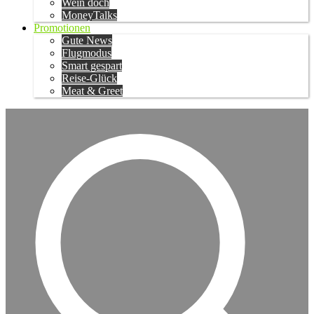
Wein doch
MoneyTalks
Promotionen
Gute News
Flugmodus
Smart gespart
Reise-Glück
Meat & Greet