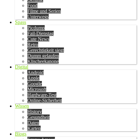
Food
Filme und Serien
Unterwegs
Spass
Picdump
Fail-Dienstag
Cute News
Retro
Gerechtigkeit siegt
Dumm gelaufen
Klischeekanone
Digital
Android
Apple
Google
Microsoft
Hardware-Test
Online-Sicherheit
Wissen
History
Gesundheit
Daten
Karten
Blogs