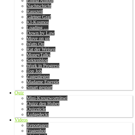
Emma Amour
Nachtschicht
Rauszeit
Gärtner Graf
KI-Kosmos
Loading …
Down by Law
Move on up
Watts On
Rat der Weisen
MoneyTalks
Sektenblog
Work in Progress
Top Job
Zugestiegen
Madame Energie
Smart gespart
Quiz
Mini-Kreuzworträtsel
Quizz den Huber
Quizzticle
Aufgedeckt
Videos
Reportagen
Fragenbot