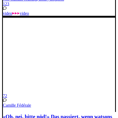
123
video
video
72
Camille Fédérale
«Oh, nei, bitte nöd!» Das passiert, wenn watsons