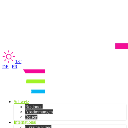
18°
DE
|
FR
Schweiz
Regionen
Abstimmungen
Reisen
International
Ukraine-Krieg