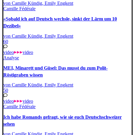
von Camille Kündig, Emily Engkent
Camille Fédérale
«Sobald ich auf Deutsch wechsle, sinkt der Lärm um 10
Dezibel»
von Camille Kündig, Emily Engkent
60
video
video
Analyse
MEI, Minarett und Güsel: Das musst du zum Polit-
Röstigraben wissen
von Camille Kündig, Emily Engkent
50
video
video
Camille Fédérale
Ich habe Romands gefragt, wie sie euch Deutschschweizer
sehen
von Camille Kündig, Emily Engkent