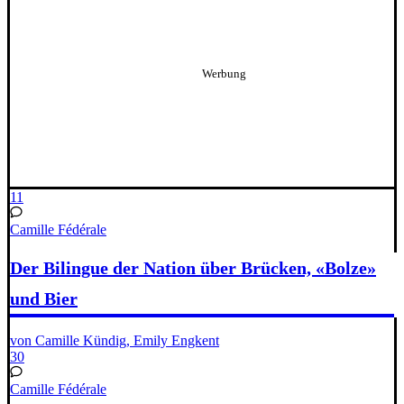
11
Camille Fédérale
Der Bilingue der Nation über Brücken, «Bolze»
und Bier
von Camille Kündig, Emily Engkent
30
Camille Fédérale