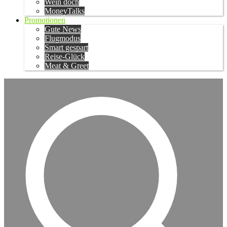
Wein doch
MoneyTalks
Promotionen
Gute News
Flugmodus
Smart gespart
Reise-Glück
Meat & Greet