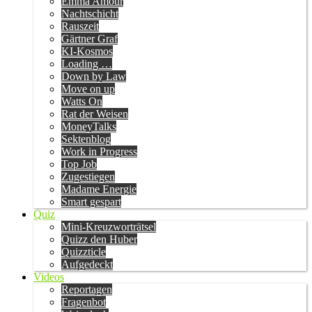
Emma Amour
Nachtschicht
Rauszeit
Gärtner Graf
KI-Kosmos
Loading …
Down by Law
Move on up
Watts On
Rat der Weisen
MoneyTalks
Sektenblog
Work in Progress
Top Job
Zugestiegen
Madame Energie
Smart gespart
Quiz
Mini-Kreuzworträtsel
Quizz den Huber
Quizzticle
Aufgedeckt
Videos
Reportagen
Fragenbot