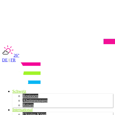
26°
DE
|
FR
Schweiz
Regionen
Abstimmungen
Reisen
International
Ukraine-Krieg