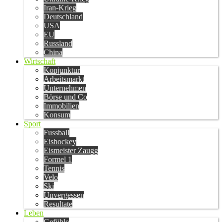
Iran-Krieg
Deutschland
USA
EU
Russland
China
Wirtschaft
Konjunktur
Arbeitsmarkt
Unternehmen
Börse und Co
Immobilien
Konsum
Sport
Fussball
Eishockey
Eismeister Zaugg
Formel 1
Tennis
Velo
Ski
Unvergessen
Resultate
Leben
Gefühle