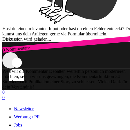
Hast du einen relevanten Input oder hast du einen Fehler entdeckt? D
kannst uns dein Anliegen gerne via Formular übermitteln.
Diskussion wird geladen...
0 Kommentare
Zum Login
Weil wir die Kommentar-Debatten weiterhin persönlich moderieren
möchten, sehen wir uns gezwungen, die Kommentarfunktion 24
Stunden nach Publikation einer Story zu schliessen. Vielen Dank für
dein Verständnis!
0
0
Newsletter
Werbung / PR
Jobs