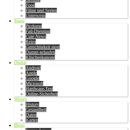
Food
Filme und Serien
Unterwegs
Spass
Picdump
Fail-Dienstag
Cute News
Retro
Gerechtigkeit siegt
Dumm gelaufen
Klischeekanone
Digital
Android
Apple
Google
Microsoft
Hardware-Test
Online-Sicherheit
Wissen
History
Gesundheit
Daten
Karten
Blogs