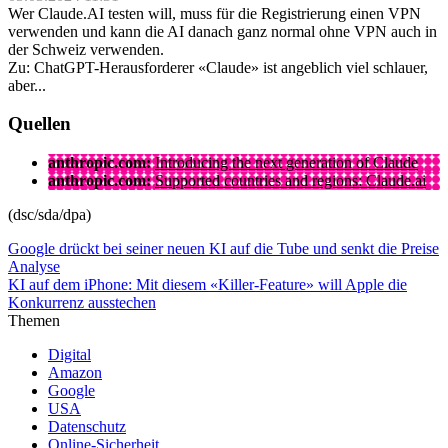
Wer Claude.AI testen will, muss für die Registrierung einen VPN
verwenden und kann die AI danach ganz normal ohne VPN auch in
der Schweiz verwenden.
Zu: ChatGPT-Herausforderer «Claude» ist angeblich viel schlauer,
aber...
Quellen
anthropic.com:
Introducing the next generation of Claude
anthropic.com:
Supported countries and regions: Claude.ai
(dsc/sda/dpa)
Google drückt bei seiner neuen KI auf die Tube und senkt die Preise
Analyse
KI auf dem iPhone: Mit diesem «Killer-Feature» will Apple die
Konkurrenz ausstechen
Themen
Digital
Amazon
Google
USA
Datenschutz
Online-Sicherheit