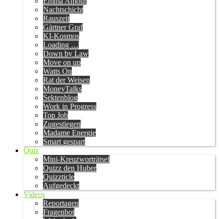
Emma Amour
Nachtschicht
Rauszeit
Gärtner Graf
KI-Kosmos
Loading …
Down by Law
Move on up
Watts On
Rat der Weisen
MoneyTalks
Sektenblog
Work in Progress
Top Job
Zugestiegen
Madame Energie
Smart gespart
Quiz
Mini-Kreuzworträtsel
Quizz den Huber
Quizzticle
Aufgedeckt
Videos
Reportagen
Fragenbot