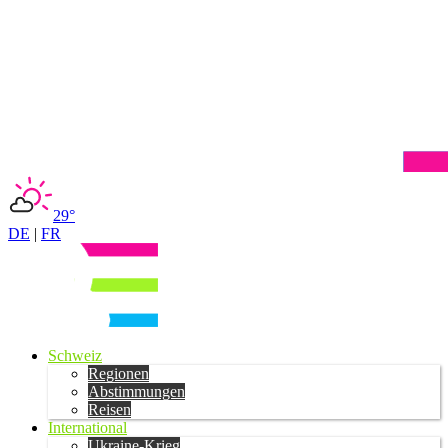
29°
DE
|
FR
Schweiz
Regionen
Abstimmungen
Reisen
International
Ukraine-Krieg