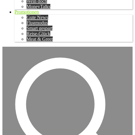
Wein doch
MoneyTalks
Promotionen
Gute News
Flugmodus
Smart gespart
Reise-Glück
Meat & Greet