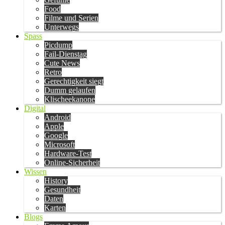
Food
Filme und Serien
Unterwegs
Spass
Picdump
Fail-Dienstag
Cute News
Retro
Gerechtigkeit siegt
Dumm gelaufen
Klischeekanone
Digital
Android
Apple
Google
Microsoft
Hardware-Test
Online-Sicherheit
Wissen
History
Gesundheit
Daten
Karten
Blogs