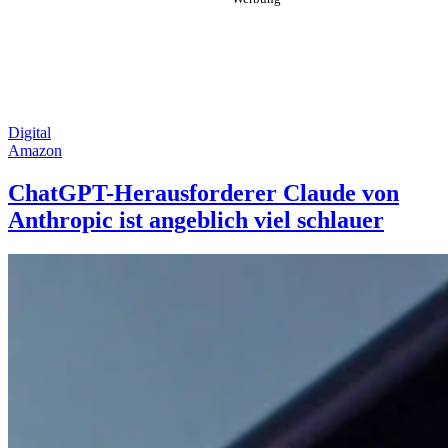
Digital
Amazon
ChatGPT-Herausforderer Claude von
Anthropic ist angeblich viel schlauer