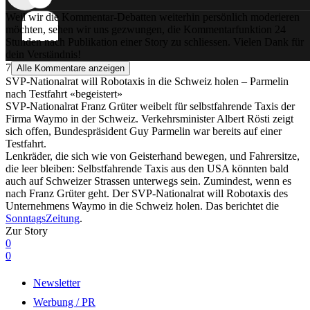
Weil wir die Kommentar-Debatten weiterhin persönlich moderieren
möchten, sehen wir uns gezwungen, die Kommentarfunktion 24
Stunden nach Publikation einer Story zu schliessen. Vielen Dank für
dein Verständnis!
7
Alle Kommentare anzeigen
SVP-Nationalrat will Robotaxis in die Schweiz holen – Parmelin
nach Testfahrt «begeistert»
SVP-Nationalrat Franz Grüter weibelt für selbstfahrende Taxis der
Firma Waymo in der Schweiz. Verkehrsminister Albert Rösti zeigt
sich offen, Bundespräsident Guy Parmelin war bereits auf einer
Testfahrt.
Lenkräder, die sich wie von Geisterhand bewegen, und Fahrersitze,
die leer bleiben: Selbstfahrende Taxis aus den USA könnten bald
auch auf Schweizer Strassen unterwegs sein. Zumindest, wenn es
nach Franz Grüter geht. Der SVP-Nationalrat will Robotaxis des
Unternehmens Waymo in die Schweiz holen. Das berichtet die
SonntagsZeitung
.
Zur Story
0
0
Newsletter
Werbung / PR