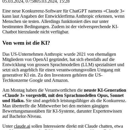
05.03.2024, 07:58
05.03.2024, 15:28
Eine neue Konkurrenz-Software für ChatGPT namens «Claude 3»
kann laut Angaben der Entwicklerfirma Anthropic erkennen, wenn
Menschen sie testen. Allerdings funktioniert dies nur unter
bestimmten Bedingungen. Zudem ist der vielversprechende KI-
Chatbot hierzulande nicht verfügbar.
Von wem ist die KI?
Das US-Unternehmen Anthropic wurde 2021 von ehemaligen
Mitgliedern von OpenAI gegründet, hat sich ebenfalls auf die
Entwicklung von grossen Sprachmodellen (LLM) spezialisiert und
setzt sich angeblich für einen verantwortungsvollen Umgang mit
generativer KI ein. Zu den Investoren gehören die US-
Techkonzerne Google und Amazon.
Am Montag haben die Verantwortlichen die
neuste KI-Generation
«Claude 3»
vorgestellt, mit den Sprachmodellen Opus, Sonnet
und Haiku.
Sie sind angeblich leistungsfähiger als die Konkurrenz.
Man übertreffe die Mitbewerber bei den meisten gängigen
Bewertungsmassstäben für KI-Systeme, darunter Expertenwissen
auf Bachelor-Niveau.
Unter
claude.ai
sollen Interessierte direkt mit Claude chatten, etwa