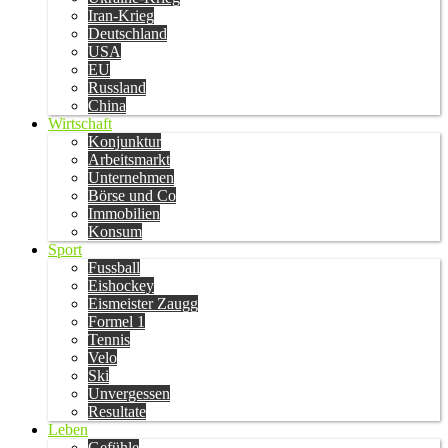
Iran-Krieg
Deutschland
USA
EU
Russland
China
Wirtschaft
Konjunktur
Arbeitsmarkt
Unternehmen
Börse und Co
Immobilien
Konsum
Sport
Fussball
Eishockey
Eismeister Zaugg
Formel 1
Tennis
Velo
Ski
Unvergessen
Resultate
Leben
Gefühle