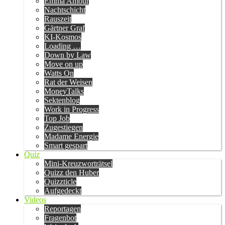
Emma Amour
Nachtschicht
Rauszeit
Gärtner Graf
KI-Kosmos
Loading …
Down by Law
Move on up
Watts On
Rat der Weisen
MoneyTalks
Sektenblog
Work in Progress
Top Job
Zugestiegen
Madame Energie
Smart gespart
Quiz
Mini-Kreuzworträtsel
Quizz den Huber
Quizzticle
Aufgedeckt
Videos
Reportagen
Fragenbot