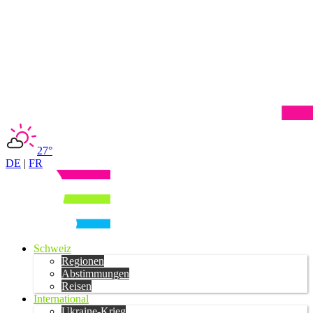
27°
DE
|
FR
Schweiz
Regionen
Abstimmungen
Reisen
International
Ukraine-Krieg