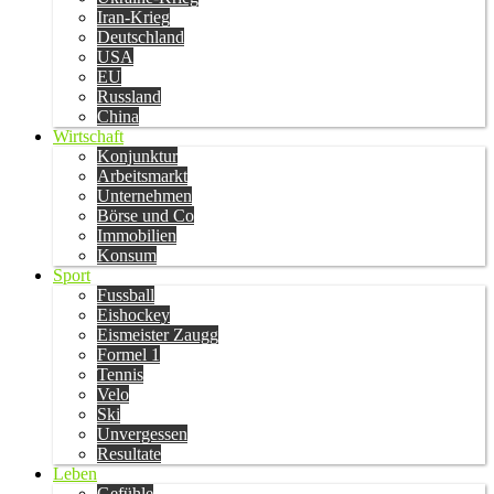
Iran-Krieg
Deutschland
USA
EU
Russland
China
Wirtschaft
Konjunktur
Arbeitsmarkt
Unternehmen
Börse und Co
Immobilien
Konsum
Sport
Fussball
Eishockey
Eismeister Zaugg
Formel 1
Tennis
Velo
Ski
Unvergessen
Resultate
Leben
Gefühle