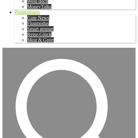
Wein doch
MoneyTalks
Promotionen
Gute News
Flugmodus
Smart gespart
Reise-Glück
Meat & Greet