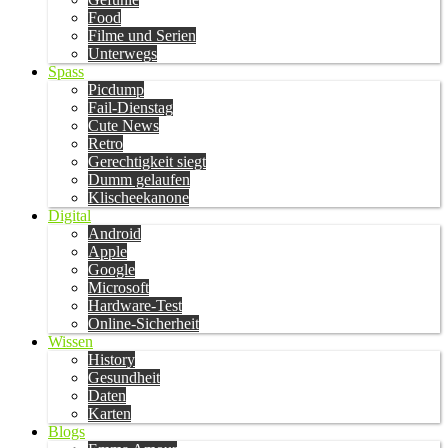
Food
Filme und Serien
Unterwegs
Spass
Picdump
Fail-Dienstag
Cute News
Retro
Gerechtigkeit siegt
Dumm gelaufen
Klischeekanone
Digital
Android
Apple
Google
Microsoft
Hardware-Test
Online-Sicherheit
Wissen
History
Gesundheit
Daten
Karten
Blogs