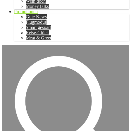
Wein doch
MoneyTalks
Promotionen
Gute News
Flugmodus
Smart gespart
Reise-Glück
Meat & Greet