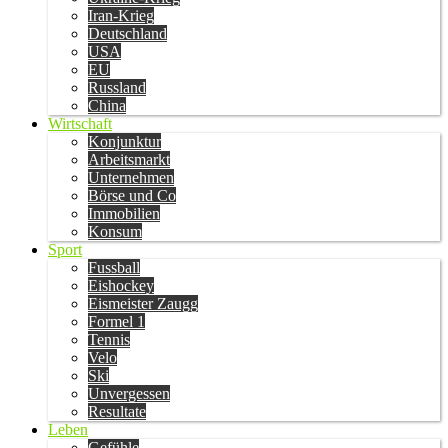
Iran-Krieg
Deutschland
USA
EU
Russland
China
Wirtschaft
Konjunktur
Arbeitsmarkt
Unternehmen
Börse und Co
Immobilien
Konsum
Sport
Fussball
Eishockey
Eismeister Zaugg
Formel 1
Tennis
Velo
Ski
Unvergessen
Resultate
Leben
Gefühle