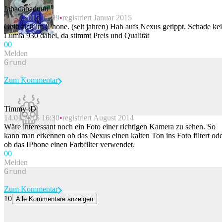
Jabadabaduuu
14.01.2015 17:49
registriert Januar 2015
Gelbstich im iPhone. (seit jahren) Hab aufs Nexus getippt. Schade ke
Lumia 930 dabei, da stimmt Preis und Qualität
0
0
Melden
Zum Kommentar
Timmy :D
14.01.2015 16:30
registriert August 2014
Beitrag melden
Wäre interessant noch ein Foto einer richtigen Kamera zu sehen. So
kann man erkennen ob das Nexus einen kalten Ton ins Foto filtert od
ob das IPhone einen Farbfilter verwendet.
0
0
Melden
Zum Kommentar
10
Alle Kommentare anzeigen
«Sehr geehrte Frau Meier...»: Weshalb Bürogspänli ihre E-Mail
vermehrt laut diktieren