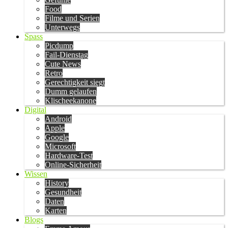
Food
Filme und Serien
Unterwegs
Spass
Picdump
Fail-Dienstag
Cute News
Retro
Gerechtigkeit siegt
Dumm gelaufen
Klischeekanone
Digital
Android
Apple
Google
Microsoft
Hardware-Test
Online-Sicherheit
Wissen
History
Gesundheit
Daten
Karten
Blogs