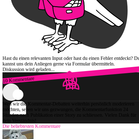
Hast du einen relevanten Input oder hast du einen Fehler entdeckt? D
kannst uns dein Anliegen gerne via Formular übermitteln.
Diskussion wird geladen...
10 Kommentare
Zum Login
Weil wir die Kommentar-Debatten weiterhin persönlich moderieren
möchten, sehen wir uns gezwungen, die Kommentarfunktion 24
Stunden nach Publikation einer Story zu schliessen. Vielen Dank für
dein Verständnis!
Die beliebtesten Kommentare