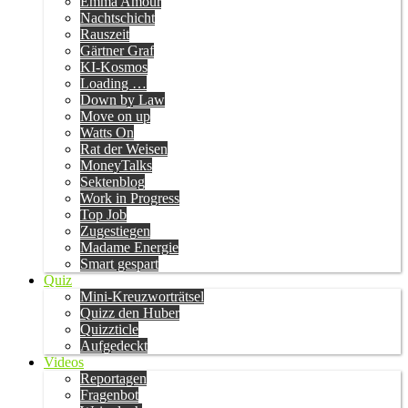
Emma Amour
Nachtschicht
Rauszeit
Gärtner Graf
KI-Kosmos
Loading …
Down by Law
Move on up
Watts On
Rat der Weisen
MoneyTalks
Sektenblog
Work in Progress
Top Job
Zugestiegen
Madame Energie
Smart gespart
Quiz
Mini-Kreuzworträtsel
Quizz den Huber
Quizzticle
Aufgedeckt
Videos
Reportagen
Fragenbot