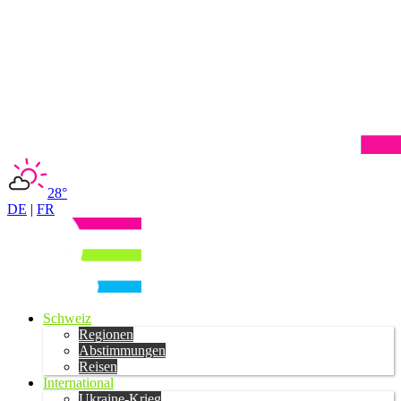
28°
DE
|
FR
Schweiz
Regionen
Abstimmungen
Reisen
International
Ukraine-Krieg