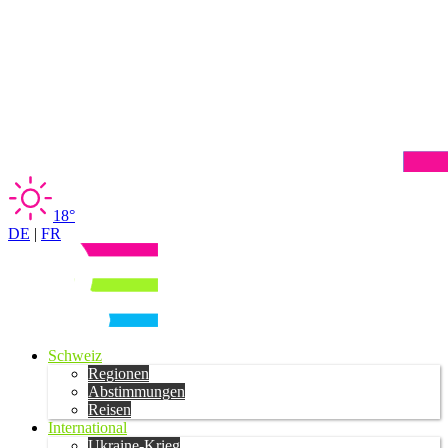
18°
DE
|
FR
Schweiz
Regionen
Abstimmungen
Reisen
International
Ukraine-Krieg