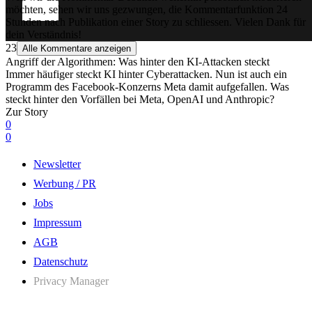
möchten, sehen wir uns gezwungen, die Kommentarfunktion 24
Stunden nach Publikation einer Story zu schliessen. Vielen Dank für
dein Verständnis!
23
Alle Kommentare anzeigen
Angriff der Algorithmen: Was hinter den KI-Attacken steckt
Immer häufiger steckt KI hinter Cyberattacken. Nun ist auch ein
Programm des Facebook-Konzerns Meta damit aufgefallen. Was
steckt hinter den Vorfällen bei Meta, OpenAI und Anthropic?
Zur Story
0
0
Newsletter
Werbung / PR
Jobs
Impressum
AGB
Datenschutz
Privacy Manager