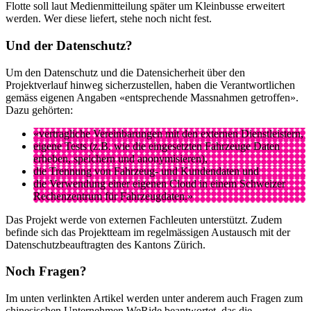
Flotte soll laut Medienmitteilung später um Kleinbusse erweitert
werden. Wer diese liefert, stehe noch nicht fest.
Und der Datenschutz?
Um den Datenschutz und die Datensicherheit über den
Projektverlauf hinweg sicherzustellen, haben die Verantwortlichen
gemäss eigenen Angaben «entsprechende Massnahmen getroffen».
Dazu gehörten:
«vertragliche Vereinbarungen mit den externen Dienstleistern,
eigene Tests (z.B. wie die eingesetzten Fahrzeuge Daten
erheben, speichern und anonymisieren),
die Trennung von Fahrzeug- und Kundendaten und
die Verwendung einer eigenen Cloud in einem Schweizer
Rechenzentrum für Fahrzeugdaten.»
Das Projekt werde von externen Fachleuten unterstützt. Zudem
befinde sich das Projektteam im regelmässigen Austausch mit der
Datenschutzbeauftragten des Kantons Zürich.
Noch Fragen?
Im unten verlinkten Artikel werden unter anderem auch Fragen zum
chinesischen Unternehmen WeRide beantwortet, das die