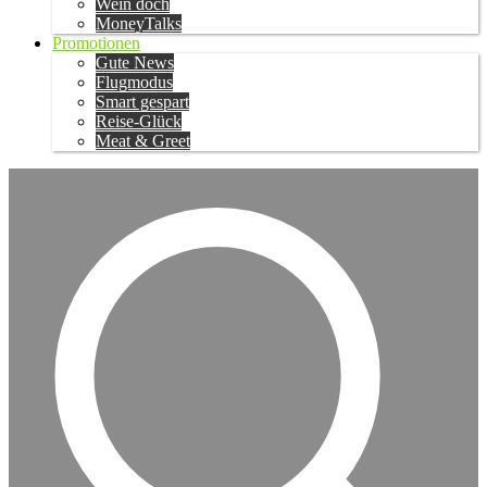
Wein doch
MoneyTalks
Promotionen
Gute News
Flugmodus
Smart gespart
Reise-Glück
Meat & Greet