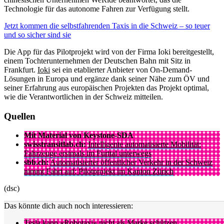
Technologie für das autonome Fahren zur Verfügung stellt.
Jetzt kommen die selbstfahrenden Taxis in die Schweiz – so teuer
und so sicher sind sie
Die App für das Pilotprojekt wird von der Firma Ioki bereitgestellt,
einem Tochterunternehmen der Deutschen Bahn mit Sitz in
Frankfurt.
Ioki
sei ein etablierter Anbieter von On-Demand-
Lösungen in Europa und ergänze dank seiner Nähe zum ÖV und
seiner Erfahrung aus europäischen Projekten das Projekt optimal,
wie die Verantwortlichen in der Schweiz mitteilen.
Quellen
Mit Material von Keystone-SDA
swisstransitlab.ch:
Intelligente automatisierte Mobilität:
Fahrzeuge erstmals im Furttal unterwegs
sbb.ch:
Automatisierter öffentlicher Verkehr in der Schweiz
nimmt Fahrt auf: Pilotprojekt im Kanton Zürich
(dsc)
Das könnte dich auch noch interessieren:
Tesla kann «Robotaxi» nicht als Marke schützen