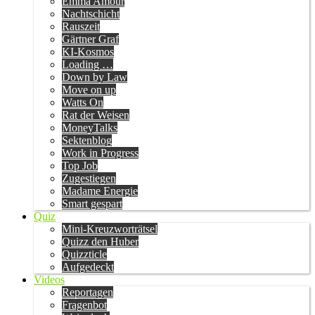
Emma Amour
Nachtschicht
Rauszeit
Gärtner Graf
KI-Kosmos
Loading …
Down by Law
Move on up
Watts On
Rat der Weisen
MoneyTalks
Sektenblog
Work in Progress
Top Job
Zugestiegen
Madame Energie
Smart gespart
Quiz
Mini-Kreuzworträtsel
Quizz den Huber
Quizzticle
Aufgedeckt
Videos
Reportagen
Fragenbot