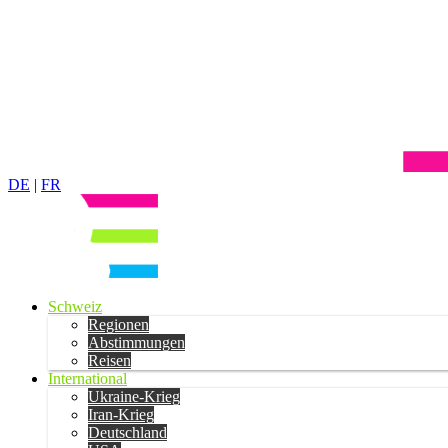
DE
|
FR
Schweiz
Regionen
Abstimmungen
Reisen
International
Ukraine-Krieg
Iran-Krieg
Deutschland