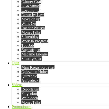
Gärtner Graf
KI-Kosmos
Loading …
Down by Law
Move on up
Watts On
Rat der Weisen
MoneyTalks
Sektenblog
Work in Progress
Top Job
Zugestiegen
Madame Energie
Smart gespart
Quiz
Mini-Kreuzworträtsel
Quizz den Huber
Quizzticle
Aufgedeckt
Videos
Reportagen
Fragenbot
Wein doch
MoneyTalks
Promotionen