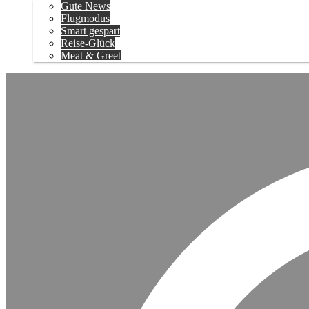
Gute News
Flugmodus
Smart gespart
Reise-Glück
Meat & Greet