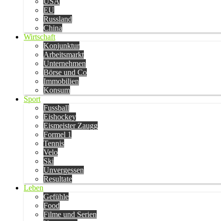
USA
EU
Russland
China
Wirtschaft
Konjunktur
Arbeitsmarkt
Unternehmen
Börse und Co
Immobilien
Konsum
Sport
Fussball
Eishockey
Eismeister Zaugg
Formel 1
Tennis
Velo
Ski
Unvergessen
Resultate
Leben
Gefühle
Food
Filme und Serien