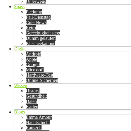
Unterwegs
Spass
Picdump
Fail-Dienstag
Cute News
Retro
Gerechtigkeit siegt
Dumm gelaufen
Klischeekanone
Digital
Android
Apple
Google
Microsoft
Hardware-Test
Online-Sicherheit
Wissen
History
Gesundheit
Daten
Karten
Blogs
Emma Amour
Nachtschicht
Rauszeit