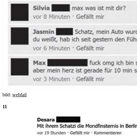
bild:
webfail
11