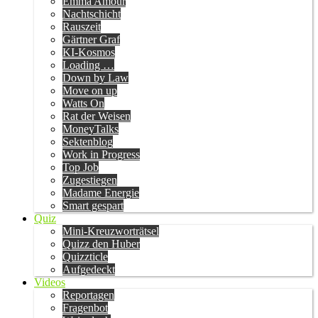
Emma Amour
Nachtschicht
Rauszeit
Gärtner Graf
KI-Kosmos
Loading …
Down by Law
Move on up
Watts On
Rat der Weisen
MoneyTalks
Sektenblog
Work in Progress
Top Job
Zugestiegen
Madame Energie
Smart gespart
Quiz
Mini-Kreuzworträtsel
Quizz den Huber
Quizzticle
Aufgedeckt
Videos
Reportagen
Fragenbot