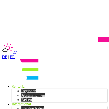
27°
DE
|
FR
Schweiz
Regionen
Abstimmungen
Reisen
International
Ukraine-Krieg