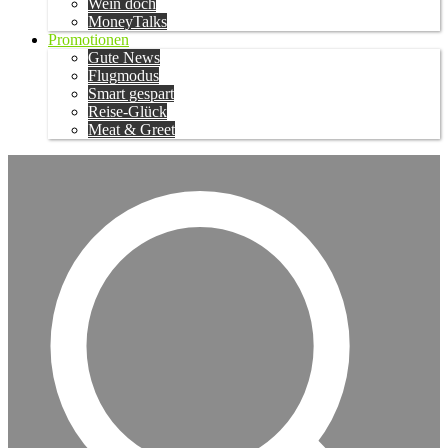
Wein doch
MoneyTalks
Promotionen
Gute News
Flugmodus
Smart gespart
Reise-Glück
Meat & Greet