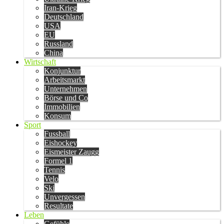
Iran-Krieg
Deutschland
USA
EU
Russland
China
Wirtschaft
Konjunktur
Arbeitsmarkt
Unternehmen
Börse und Co
Immobilien
Konsum
Sport
Fussball
Eishockey
Eismeister Zaugg
Formel 1
Tennis
Velo
Ski
Unvergessen
Resultate
Leben
Gefühle