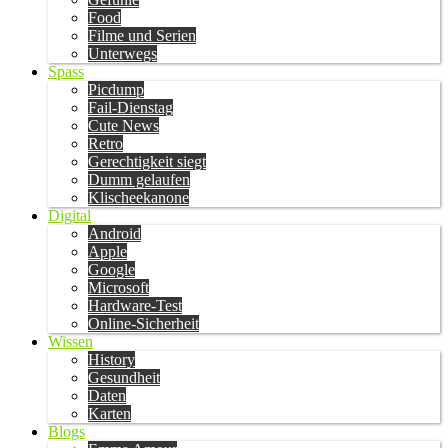
Food
Filme und Serien
Unterwegs
Spass
Picdump
Fail-Dienstag
Cute News
Retro
Gerechtigkeit siegt
Dumm gelaufen
Klischeekanone
Digital
Android
Apple
Google
Microsoft
Hardware-Test
Online-Sicherheit
Wissen
History
Gesundheit
Daten
Karten
Blogs