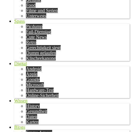
Food
Filme und Serien
Unterwegs
Spass
Picdump
Fail-Dienstag
Cute News
Retro
Gerechtigkeit siegt
Dumm gelaufen
Klischeekanone
Digital
Android
Apple
Google
Microsoft
Hardware-Test
Online-Sicherheit
Wissen
History
Gesundheit
Daten
Karten
Blogs