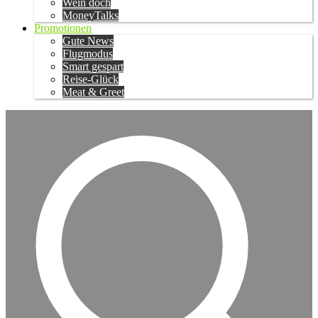
Wein doch
MoneyTalks
Promotionen
Gute News
Flugmodus
Smart gespart
Reise-Glück
Meat & Greet