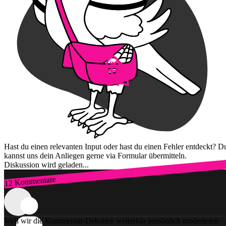
Hast du einen relevanten Input oder hast du einen Fehler entdeckt? D
kannst uns dein Anliegen gerne via Formular übermitteln.
Diskussion wird geladen...
12 Kommentare
Zum Login
Weil wir die Kommentar-Debatten weiterhin persönlich moderieren