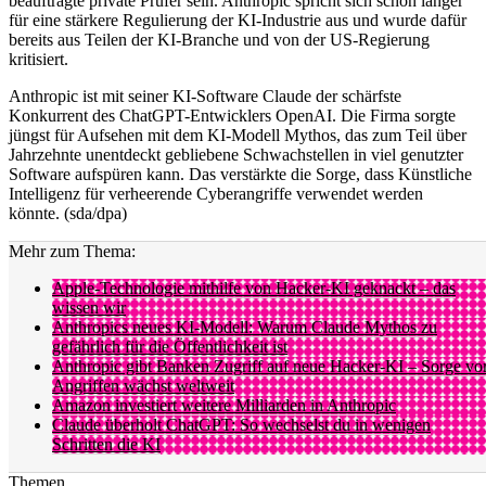
beauftragte private Prüfer sein. Anthropic spricht sich schon länger
für eine stärkere Regulierung der KI-Industrie aus und wurde dafür
bereits aus Teilen der KI-Branche und von der US-Regierung
kritisiert.
Anthropic ist mit seiner KI-Software Claude der schärfste
Konkurrent des ChatGPT-Entwicklers OpenAI. Die Firma sorgte
jüngst für Aufsehen mit dem KI-Modell Mythos, das zum Teil über
Jahrzehnte unentdeckt gebliebene Schwachstellen in viel genutzter
Software aufspüren kann. Das verstärkte die Sorge, dass Künstliche
Intelligenz für verheerende Cyberangriffe verwendet werden
könnte. (sda/dpa)
Mehr zum Thema:
Apple-Technologie mithilfe von Hacker-KI geknackt – das
wissen wir
Anthropics neues KI-Modell: Warum Claude Mythos zu
gefährlich für die Öffentlichkeit ist
Anthropic gibt Banken Zugriff auf neue Hacker-KI – Sorge vo
Angriffen wächst weltweit
Amazon investiert weitere Milliarden in Anthropic
Claude überholt ChatGPT: So wechselst du in wenigen
Schritten die KI
Themen