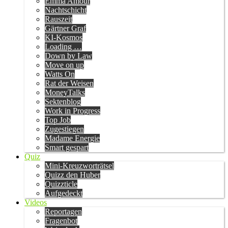
Emma Amour
Nachtschicht
Rauszeit
Gärtner Graf
KI-Kosmos
Loading …
Down by Law
Move on up
Watts On
Rat der Weisen
MoneyTalks
Sektenblog
Work in Progress
Top Job
Zugestiegen
Madame Energie
Smart gespart
Quiz
Mini-Kreuzworträtsel
Quizz den Huber
Quizzticle
Aufgedeckt
Videos
Reportagen
Fragenbot