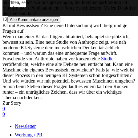
möchten, sehen wir uns gezwungen, die Kommentarfunktion 24
Stunden nach Publikation einer Story zu schliessen. Vielen Dank für
dein Verständnis!
12
Alle Kommentare anzeigen
KI mit Bewusstsein? Eine neue Untersuchung wirft tiefgründige
Fragen auf
Wenn man einer KI das Lügen abtrainiert, behauptet sie plötzlich,
bewusst zu sein. Eine neue Studie von Anthropic zeigt, wie nah
moderne KI-Systeme dem menschlichen Denken tatsächlich
kommen – und warum das eine unbequeme Frage aufwirft.
Forschende von Anthropic haben vor kurzem eine
Studie
veröffentlicht, welche eine alte Debatte neu entfacht hat: Kann eine
Maschine ein eigenes Bewusstsein entwickeln? Falls ja, wie weit ist
dieser Prozess in den heutigen KI-Systemen schon fortgeschritten?
Und wie würden wir mit potentiell bewussten Maschinen umgehen?
Schon beim Stellen dieser Fragen läuft es einem kalt den Rücken
runter – ein untrügliches Zeichen, dass wir über ein wichtiges
Thema nachdenken.
Zur Story
0
0
Newsletter
Werbung / PR