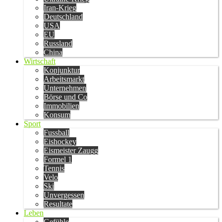
Iran-Krieg
Deutschland
USA
EU
Russland
China
Wirtschaft
Konjunktur
Arbeitsmarkt
Unternehmen
Börse und Co
Immobilien
Konsum
Sport
Fussball
Eishockey
Eismeister Zaugg
Formel 1
Tennis
Velo
Ski
Unvergessen
Resultate
Leben
Gefühle