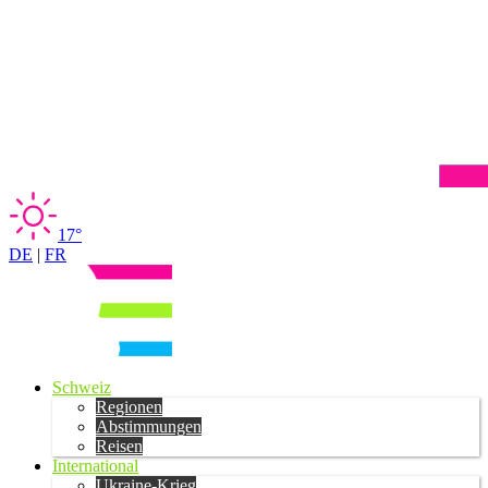
17°
DE
|
FR
Schweiz
Regionen
Abstimmungen
Reisen
International
Ukraine-Krieg