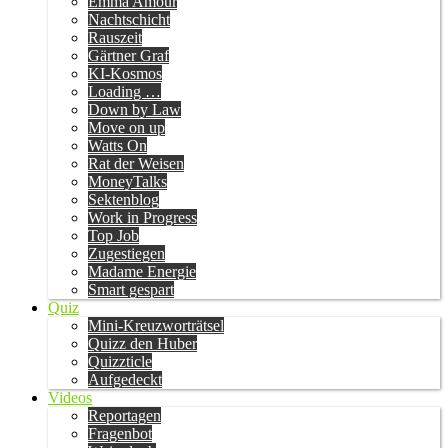
Emma Amour
Nachtschicht
Rauszeit
Gärtner Graf
KI-Kosmos
Loading …
Down by Law
Move on up
Watts On
Rat der Weisen
MoneyTalks
Sektenblog
Work in Progress
Top Job
Zugestiegen
Madame Energie
Smart gespart
Quiz
Mini-Kreuzworträtsel
Quizz den Huber
Quizzticle
Aufgedeckt
Videos
Reportagen
Fragenbot