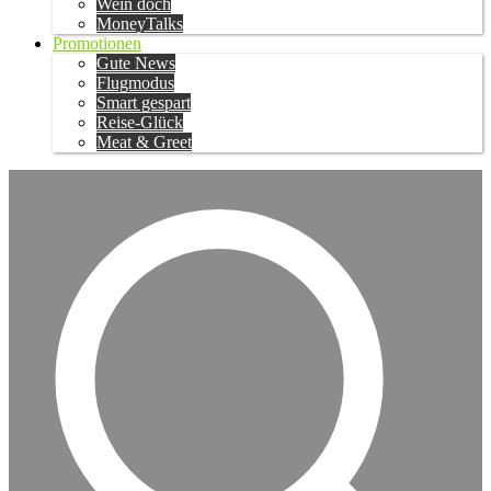
Wein doch
MoneyTalks
Promotionen
Gute News
Flugmodus
Smart gespart
Reise-Glück
Meat & Greet