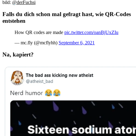
bild:
@derFuchsi
Falls du dich schon mal gefragt hast, wie QR-Codes
entstehen
How QR codes are made
pic.twitter.com/oanBjUxZIu
— mc.fly (@mcflyhh)
September 6, 2021
Na, kapiert?