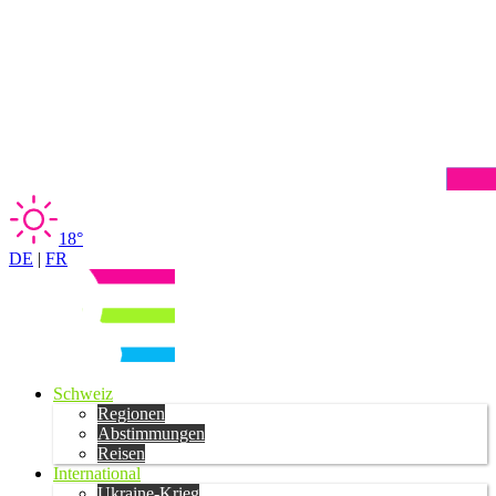
18°
DE
|
FR
Schweiz
Regionen
Abstimmungen
Reisen
International
Ukraine-Krieg