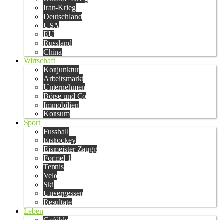
Iran-Krieg
Deutschland
USA
EU
Russland
China
Wirtschaft
Konjunktur
Arbeitsmarkt
Unternehmen
Börse und Co
Immobilien
Konsum
Sport
Fussball
Eishockey
Eismeister Zaugg
Formel 1
Tennis
Velo
Ski
Unvergessen
Resultate
Leben
Gefühle