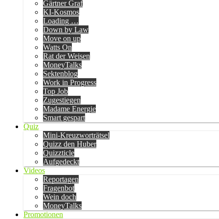
Gärtner Graf
KI-Kosmos
Loading …
Down by Law
Move on up
Watts On
Rat der Weisen
MoneyTalks
Sektenblog
Work in Progress
Top Job
Zugestiegen
Madame Energie
Smart gespart
Quiz
Mini-Kreuzworträtsel
Quizz den Huber
Quizzticle
Aufgedeckt
Videos
Reportagen
Fragenbot
Wein doch
MoneyTalks
Promotionen