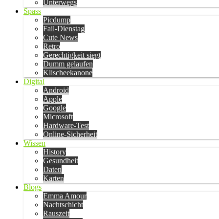
Unterwegs
Spass
Picdump
Fail-Dienstag
Cute News
Retro
Gerechtigkeit siegt
Dumm gelaufen
Klischeekanone
Digital
Android
Apple
Google
Microsoft
Hardware-Test
Online-Sicherheit
Wissen
History
Gesundheit
Daten
Karten
Blogs
Emma Amour
Nachtschicht
Rauszeit