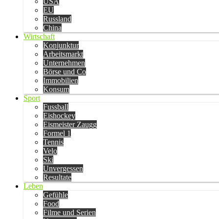
USA
EU
Russland
China
Wirtschaft
Konjunktur
Arbeitsmarkt
Unternehmen
Börse und Co
Immobilien
Konsum
Sport
Fussball
Eishockey
Eismeister Zaugg
Formel 1
Tennis
Velo
Ski
Unvergessen
Resultate
Leben
Gefühle
Food
Filme und Serien