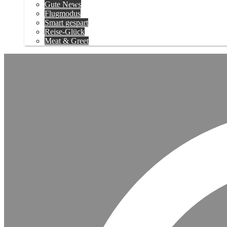
Gute News
Flugmodus
Smart gespart
Reise-Glück
Meat & Greet