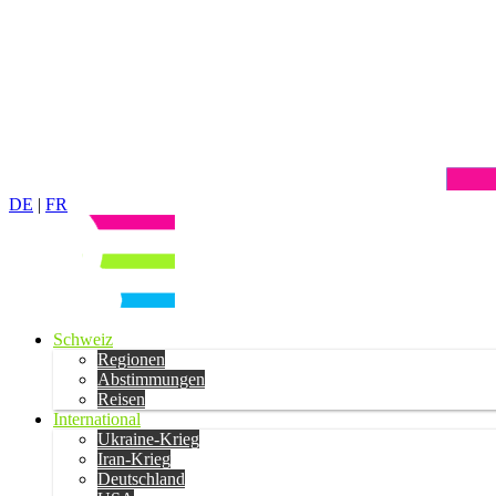
DE
|
FR
Schweiz
Regionen
Abstimmungen
Reisen
International
Ukraine-Krieg
Iran-Krieg
Deutschland