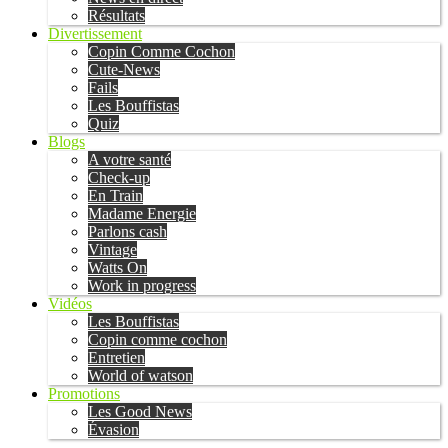
Résultats
Divertissement
Copin Comme Cochon
Cute-News
Fails
Les Bouffistas
Quiz
Blogs
A votre santé
Check-up
En Train
Madame Energie
Parlons cash
Vintage
Watts On
Work in progress
Vidéos
Les Bouffistas
Copin comme cochon
Entretien
World of watson
Promotions
Les Good News
Évasion