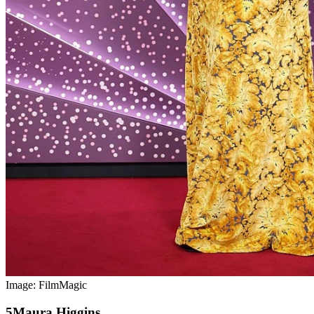
Image: FilmMagic
Maura Higgins