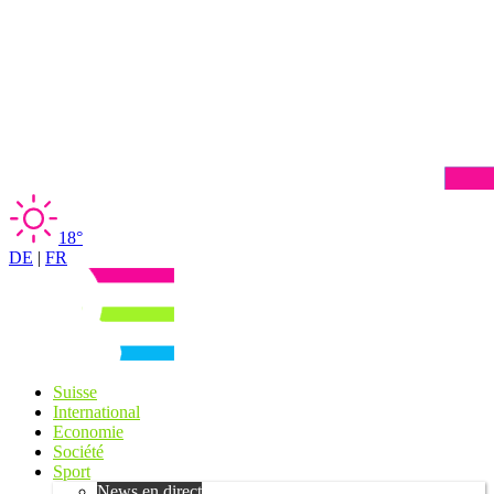
18°
DE
|
FR
Suisse
International
Economie
Société
Sport
News en direct