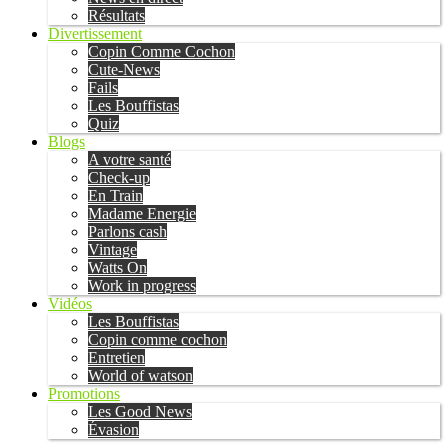
Résultats
Divertissement
Copin Comme Cochon
Cute-News
Fails
Les Bouffistas
Quiz
Blogs
A votre santé
Check-up
En Train
Madame Energie
Parlons cash
Vintage
Watts On
Work in progress
Vidéos
Les Bouffistas
Copin comme cochon
Entretien
World of watson
Promotions
Les Good News
Évasion