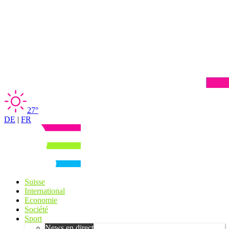
27°
DE
|
FR
Suisse
International
Economie
Société
Sport
News en direct