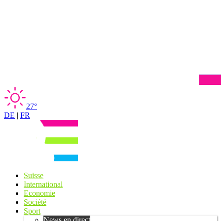
27°
DE
|
FR
Suisse
International
Economie
Société
Sport
News en direct