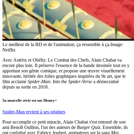
Le meilleur de la BD et de l'animation, ça ressemble à ça.
Image:
Netflix
Avec Astérix et Obélix: Le Combat des Chefs, Alain Chabat va
encore plus loin. Il préserve l'essence de la bande dessinée tout en y
apportant son génie comique, et propose une œuvre visuellement
innovante, héritée des folies graphiques inspirées du 9e art, que le
film acclamé
Spider-Man: Into the Spider-Verse
a démocratisé
depuis sa sortie en 2018.
Sa nouvelle série est sur Disney+
Spider-Man revient à ses origines
Pour accomplir ce petit miracle, Alain Chabat s'est entouré de son
ami Benoît Oullion, l'un des auteurs de
Burger Quiz
. Ensemble, ils
ont coréalisé avec Fabrice Joubert, animateurs sur la saga
Moi,