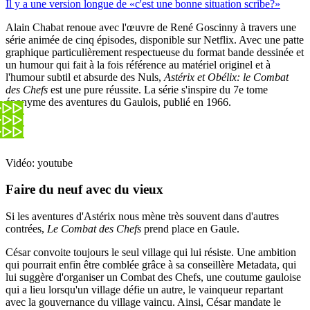
Il y a une version longue de «c'est une bonne situation scribe?»
Alain Chabat renoue avec l'œuvre de René Goscinny à travers une
série animée de cinq épisodes, disponible sur Netflix. Avec une patte
graphique particulièrement respectueuse du format bande dessinée et
un humour qui fait à la fois référence au matériel originel et à
l'humour subtil et absurde des Nuls,
Astérix et Obélix: le Combat
des Chefs
est une pure réussite. La série s'inspire du 7e tome
éponyme des aventures du Gaulois, publié en 1966.
Vidéo: youtube
Faire du neuf avec du vieux
Si les aventures d'Astérix nous mène très souvent dans d'autres
contrées,
Le Combat des Chefs
prend place en Gaule.
César convoite toujours le seul village qui lui résiste. Une ambition
qui pourrait enfin être comblée grâce à sa conseillère Metadata, qui
lui suggère d'organiser un Combat des Chefs, une coutume gauloise
qui a lieu lorsqu'un village défie un autre, le vainqueur repartant
avec la gouvernance du village vaincu. Ainsi, César mandate le