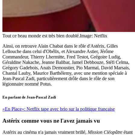
Tout ce beau monde est très bien doublé.
Image: Netflix
Ainsi, on retrouve Alain Chabat dans le rôle d'Astérix, Gilles
Lellouche dans celui d'Obélix, et Alexandre Astier, Jérôme
Commandeur, Thierry Lhermitte, Fred Testot, Grégoire Ludig,
Géraldine Nakache, Jeanne Balibar, Jamel Debbouze, Stéfi Celma,
Grégory Gadebois, Anaïs Demoustier, Pio Marmaï, David Marsais,
Chantal Lauby, Maurice Barthélemy, avec une mention spéciale à
Jean-Pascal Zadi, particulièrement drôle dans le rôle de son
légionnaire nommé Potus.
En parlant de Jean-Pascal Zadi
«En Place»: Netflix tape avec brio sur la politique française
Astérix comme vous ne l'avez jamais vu
Astérix au cinéma n'a jamais vraiment brillé,
Mission Cléopâtre
étant