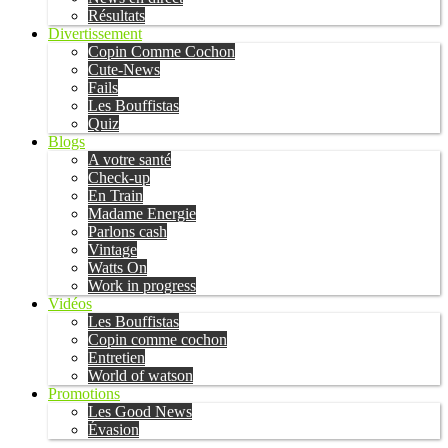
Résultats
Divertissement
Copin Comme Cochon
Cute-News
Fails
Les Bouffistas
Quiz
Blogs
A votre santé
Check-up
En Train
Madame Energie
Parlons cash
Vintage
Watts On
Work in progress
Vidéos
Les Bouffistas
Copin comme cochon
Entretien
World of watson
Promotions
Les Good News
Évasion