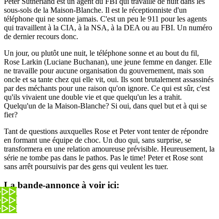
Peter Sutherland est un agent du FBI qui travaille de nuit dans les
sous-sols de la Maison-Blanche. Il est le réceptionniste d'un
téléphone qui ne sonne jamais. C'est un peu le 911 pour les agents
qui travaillent à la CIA, à la NSA, à la DEA ou au FBI. Un numéro
de dernier recours donc.
Un jour, ou plutôt une nuit, le téléphone sonne et au bout du fil,
Rose Larkin (Luciane Buchanan), une jeune femme en danger. Elle
ne travaille pour aucune organisation du gouvernement, mais son
oncle et sa tante chez qui elle vit, oui. Ils sont brutalement assassinés
par des méchants pour une raison qu'on ignore. Ce qui est sûr, c'est
qu'ils vivaient une double vie et que quelqu'un les a trahit.
Quelqu'un de la Maison-Blanche? Si oui, dans quel but et à qui se
fier?
Tant de questions auxquelles Rose et Peter vont tenter de répondre
en formant une équipe de choc. Un duo qui, sans surprise, se
transformera en une relation amoureuse prévisible. Heureusement, la
série ne tombe pas dans le pathos. Pas le time! Peter et Rose sont
sans arrêt poursuivis par des gens qui veulent les tuer.
La bande-annonce à voir ici: