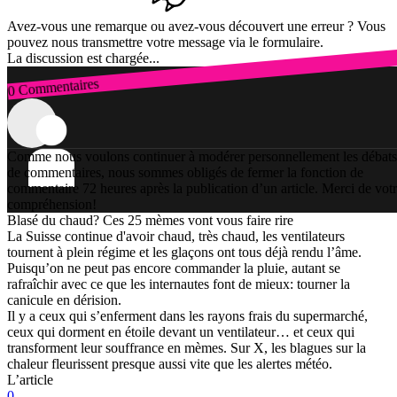
Avez-vous une remarque ou avez-vous découvert une erreur ? Vous
pouvez nous transmettre votre message via le formulaire.
La discussion est chargée...
0 Commentaires
Connexion
Comme nous voulons continuer à modérer personnellement les débats
de commentaires, nous sommes obligés de fermer la fonction de
commentaire 72 heures après la publication d’un article. Merci de vot
compréhension!
Blasé du chaud? Ces 25 mèmes vont vous faire rire
La Suisse continue d'avoir chaud, très chaud, les ventilateurs
tournent à plein régime et les glaçons ont tous déjà rendu l’âme.
Puisqu’on ne peut pas encore commander la pluie, autant se
rafraîchir avec ce que les internautes font de mieux: tourner la
canicule en dérision.
Il y a ceux qui s’enferment dans les rayons frais du supermarché,
ceux qui dorment en étoile devant un ventilateur… et ceux qui
transforment leur souffrance en mèmes. Sur X, les blagues sur la
chaleur fleurissent presque aussi vite que les alertes météo.
L’article
0