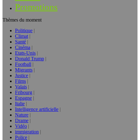
Promotions
Thèmes du moment
Politique
Climat
Santé
Cinéma
Etats-Unis
Donald Trump
Football
Migrants
Justice
Films
Valais
Fribourg
Espagne
Italie
Intelligence artificielle
Nature
Drame
Vidéo
immigration
Police