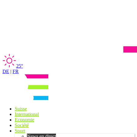
25°
DE
|
FR
Suisse
International
Economie
Société
Sport
News en direct