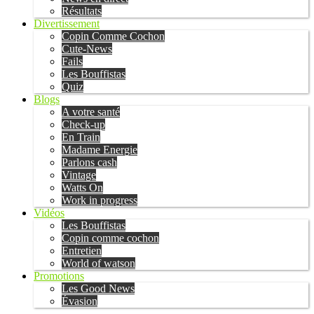
Résultats
Divertissement
Copin Comme Cochon
Cute-News
Fails
Les Bouffistas
Quiz
Blogs
A votre santé
Check-up
En Train
Madame Energie
Parlons cash
Vintage
Watts On
Work in progress
Vidéos
Les Bouffistas
Copin comme cochon
Entretien
World of watson
Promotions
Les Good News
Évasion