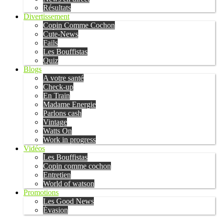
Résultats
Divertissement
Copin Comme Cochon
Cute-News
Fails
Les Bouffistas
Quiz
Blogs
A votre santé
Check-up
En Train
Madame Energie
Parlons cash
Vintage
Watts On
Work in progress
Vidéos
Les Bouffistas
Copin comme cochon
Entretien
World of watson
Promotions
Les Good News
Évasion