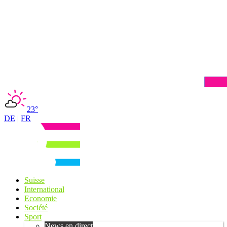
23°
DE
|
FR
Suisse
International
Economie
Société
Sport
News en direct