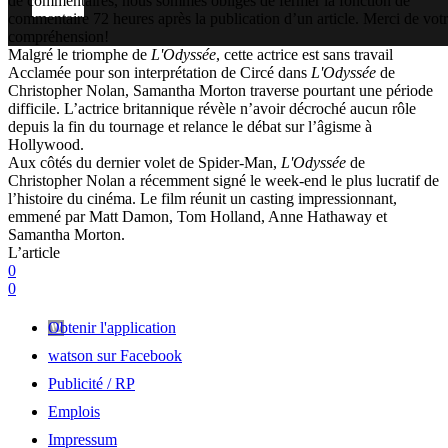
de commentaires, nous sommes obligés de fermer la fonction de
commentaire 72 heures après la publication d’un article. Merci de vot
compréhension!
Malgré le triomphe de
L'Odyssée
, cette actrice est sans travail
Acclamée pour son interprétation de Circé dans
L'Odyssée
de
Christopher Nolan, Samantha Morton traverse pourtant une période
difficile. L’actrice britannique révèle n’avoir décroché aucun rôle
depuis la fin du tournage et relance le débat sur l’âgisme à
Hollywood.
Aux côtés du dernier volet de Spider-Man,
L'Odyssée
de
Christopher Nolan a récemment signé le week-end le plus lucratif de
l’histoire du cinéma. Le film réunit un casting impressionnant,
emmené par Matt Damon, Tom Holland, Anne Hathaway et
Samantha Morton.
L’article
0
0
Obtenir l'application
watson sur Facebook
Publicité / RP
Emplois
Impressum