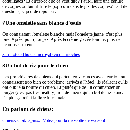
coquillages? Et qu'est-ce que ça veut dire? Faut-il faire une panure
de coques ou faut-il frire le pop-corn dans le jus des coques? Tant de
questions, si peu de réponses.
Une omelette sans blancs d'œufs
On connaissant l'omelette blanche mais l'omelette jaune, c'est plus
rare. Après, pourquoi pas. Après la crème glacée fondue, plus rien
ne nous surprend.
31 photos d'hôtels incroyablement moches
Un bol de riz pour le chien
Les propriétaires de chiens qui partent en vacances avec leur toutou
connaissent trop bien ce problème: arrivés à l'hôtel, ils réalisent qu'ils
ont oublié la bouffe du chien. Et plutôt que de lui commander un
burger (c'est pas très healthy) rien de mieux qu'un bol de riz blanc.
En plus ça refait la flore intestinale.
En parlant de chiens:
Chiens, chat, lapins... Votez pour la mascotte de watson!