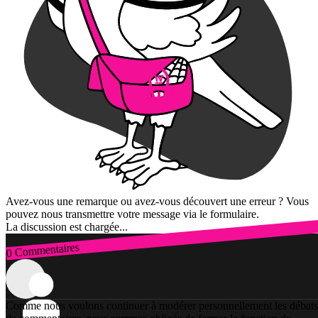
Avez-vous une remarque ou avez-vous découvert une erreur ? Vous
pouvez nous transmettre votre message via le formulaire.
La discussion est chargée...
0 Commentaires
Connexion
Comme nous voulons continuer à modérer personnellement les débats