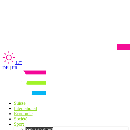
17°
DE
|
FR
Suisse
International
Economie
Société
Sport
News en direct