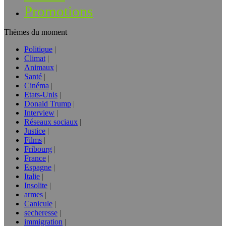
Promotions
Thèmes du moment
Politique
Climat
Animaux
Santé
Cinéma
Etats-Unis
Donald Trump
Interview
Réseaux sociaux
Justice
Films
Fribourg
France
Espagne
Italie
Insolite
armes
Canicule
secheresse
immigration