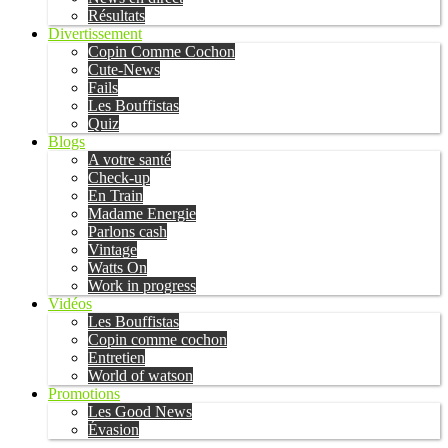
Résultats
Divertissement
Copin Comme Cochon
Cute-News
Fails
Les Bouffistas
Quiz
Blogs
A votre santé
Check-up
En Train
Madame Energie
Parlons cash
Vintage
Watts On
Work in progress
Vidéos
Les Bouffistas
Copin comme cochon
Entretien
World of watson
Promotions
Les Good News
Évasion