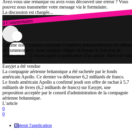
Avez-vous une remarque ou avez-vous découvert une erreur ? Vous
pouvez nous transmettre votre message via le formulaire.
La discussion est chargée...
0 Commentaires
Connexion
Comme nous voulons continuer à modérer personnellement les débats
de commentaires, nous sommes obligés de fermer la fonction de
commentaire 72 heures après la publication d’un article. Merci de vot
compréhension!
Easyjet a été vendue
La compagnie aérienne britannique a été rachetée par le fonds
américain Apollo. Ce dernier va débourser 6,2 milliards de francs.
Le fonds américain Apollo a confirmé jeudi son offre de rachat à 5,7
milliards de livres (6,2 milliards de francs) sur Easyjet, une
proposition acceptée par le conseil d'administration de la compagnie
aérienne britannique.
L’article
0
0
Obtenir l'application