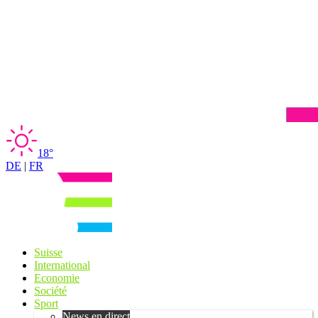
18°
DE
|
FR
Suisse
International
Economie
Société
Sport
News en direct