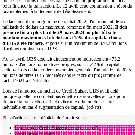
utiliser les actions rachetées dans le cadre du programme de rachat
pour financer la transaction. Le 12 avril, cette commission a répondu
favorablement à la demande de l'établissement.
Le lancement du programme de rachat 2022, d'un montant de six
milliards de dollars au maximum, remonte à fin mars 2022.
Il doit
prendre fin au plus tard le 29 mars 2024 ou plus tôt si le
montant maximum est atteint ou si 10% du capital-actions
d'UBS a été racheté
, et porte sur un maximum de 370,2 millions
d'actions nominatives d'UBS.
Au 14 avril, UBS détenait directement ou indirectement 473,2
millions d'actions nominatives propres, soit 13,42% du capital-
actions. Lors de la dernière assemblée générale, l'annulation de 62,5
millions de titres UBS rachetés dans le cadre du programme de
rachat 2021 a été décidée.
Lors de l'annonce du rachat de Credit Suisse, UBS avait déjà
indiqué qu'elle ne comptait pas émettre de nouvelles actions pour
financer la transaction, afin d'éviter une dilution de ses titres,
inévitable en cas d'augmentation de capital. (jod/ats)
Plus d'articles sur la débâcle de Credit Suisse
Le fiasco de Credit Suisse raconté en 11 gifs
C'est une catastrophe