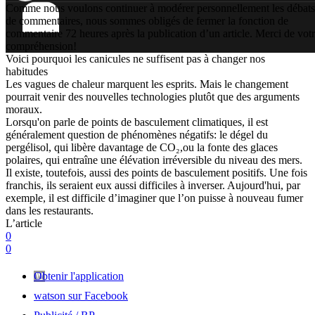
Comme nous voulons continuer à modérer personnellement les débats
de commentaires, nous sommes obligés de fermer la fonction de
commentaire 72 heures après la publication d’un article. Merci de vot
compréhension!
Voici pourquoi les canicules ne suffisent pas à changer nos
habitudes
Les vagues de chaleur marquent les esprits. Mais le changement
pourrait venir des nouvelles technologies plutôt que des arguments
moraux.
Lorsqu'on parle de points de basculement climatiques, il est
généralement question de phénomènes négatifs: le dégel du
pergélisol, qui libère davantage de CO₂,ou la fonte des glaces
polaires, qui entraîne une élévation irréversible du niveau des mers.
Il existe, toutefois, aussi des points de basculement positifs. Une fois
franchis, ils seraient eux aussi difficiles à inverser. Aujourd'hui, par
exemple, il est difficile d’imaginer que l’on puisse à nouveau fumer
dans les restaurants.
L’article
0
0
Obtenir l'application
watson sur Facebook