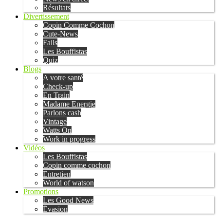
Résultats
Divertissement
Copin Comme Cochon
Cute-News
Fails
Les Bouffistas
Quiz
Blogs
A votre santé
Check-up
En Train
Madame Energie
Parlons cash
Vintage
Watts On
Work in progress
Vidéos
Les Bouffistas
Copin comme cochon
Entretien
World of watson
Promotions
Les Good News
Évasion