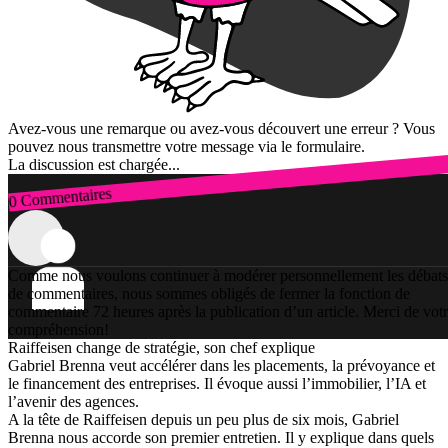
Avez-vous une remarque ou avez-vous découvert une erreur ? Vous
pouvez nous transmettre votre message via le formulaire.
La discussion est chargée...
0 Commentaires
Connexion
Comme nous voulons continuer à modérer personnellement les débats
de commentaires, nous sommes obligés de fermer la fonction de
commentaire 72 heures après la publication d’un article. Merci de vot
compréhension!
Raiffeisen change de stratégie, son chef explique
Gabriel Brenna veut accélérer dans les placements, la prévoyance et
le financement des entreprises. Il évoque aussi l’immobilier, l’IA et
l’avenir des agences.
A la tête de Raiffeisen depuis un peu plus de six mois, Gabriel
Brenna nous accorde son premier entretien. Il y explique dans quels