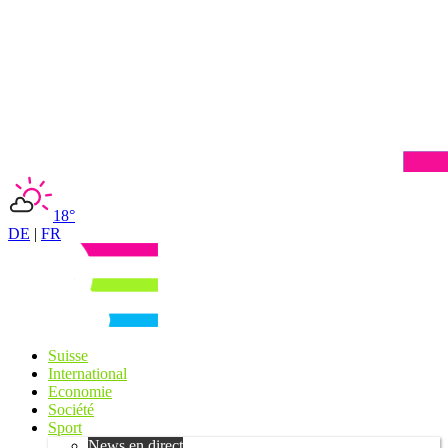
18°
DE
|
FR
Suisse
International
Economie
Société
Sport
News en direct