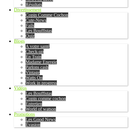
Résultats
Divertissement
Copin Comme Cochon
Cute-News
Fails
Les Bouffistas
Quiz
Blogs
A votre santé
Check-up
En Train
Madame Energie
Parlons cash
Vintage
Watts On
Work in progress
Vidéos
Les Bouffistas
Copin comme cochon
Entretien
World of watson
Promotions
Les Good News
Évasion