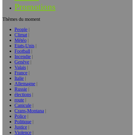
Promotions
Thèmes du moment
People
Climat
Météo
Etats-Unis
Football
Incendie
Genève
Valais
France
Italie
Allemagne
Russie
élections
route
Canicule
Crans-Montana
Police
Politique
Justice
Violence