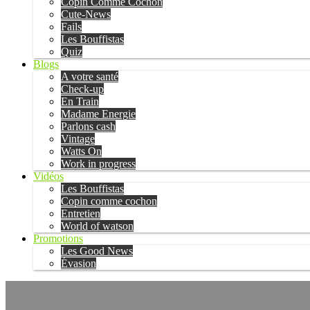
Copin Comme Cochon
Cute-News
Fails
Les Bouffistas
Quiz
Blogs
A votre santé
Check-up
En Train
Madame Energie
Parlons cash
Vintage
Watts On
Work in progress
Vidéos
Les Bouffistas
Copin comme cochon
Entretien
World of watson
Promotions
Les Good News
Évasion