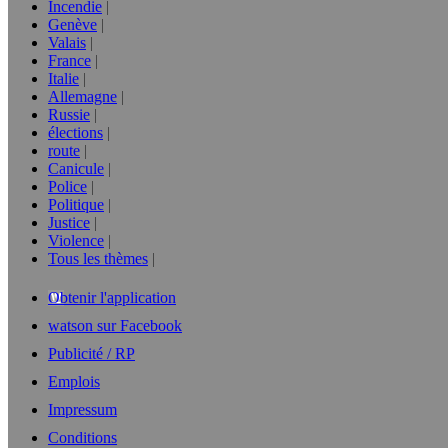
Incendie
Genève
Valais
France
Italie
Allemagne
Russie
élections
route
Canicule
Police
Politique
Justice
Violence
Tous les thèmes
Obtenir l'application
watson sur Facebook
Publicité / RP
Emplois
Impressum
Conditions