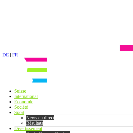
DE
|
FR
Suisse
International
Economie
Société
Sport
News en direct
Résultats
Divertissement