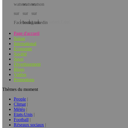
Téléchargez l’app!
Page d'accueil
Suisse
International
Economie
Société
Sport
Divertissement
Blogs
Vidéos
Promotions
Thèmes du moment
People
Climat
Météo
Etats-Unis
Football
Réseaux sociaux